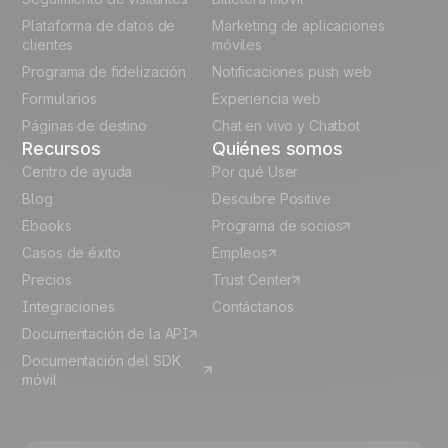
Polish
Plataforma de datos de
Marketing de aplicaciones
German
clientes
móviles
Programa de fidelización
Notificaciones push web
Italian
Formularios
Experiencia web
Páginas de destino
Chat en vivo y Chatbot
Recursos
Quiénes somos
Centro de ayuda
Por qué User
Blog
Descubre Positive
Ebooks
Programa de socios
Casos de éxito
Empleos
Precios
Trust Center
Integraciones
Contáctanos
Documentación de la API
Documentación del SDK
móvil