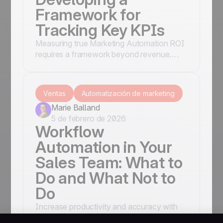
Framework for
Tracking Key KPIs
Measuring true Marketing Automation ROI
requires a framework beyond revenue.
Align goals and track KPIs (Revenue,
Engagement, Efficiency, Retention) for
holistic value and long-term success.
Ventas
Automatización de marketing
Marie Balland
5 de febrero de 2026
Workflow
Automation in Your
Sales Team: What to
Do and What Not to
Do
Increase productivity and accuracy with
sales workflow automation. Learn the