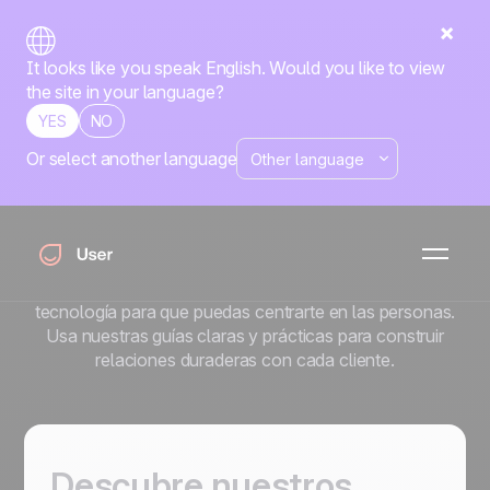
It looks like you speak English. Would you like to view
the site in your language?
YES
NO
Or select another language
El blog de Positive
User
La automatización es más potente cuando se mantiene
humana. En el blog de Positive User simplificamos la
tecnología para que puedas centrarte en las personas.
Usa nuestras guías claras y prácticas para construir
relaciones duraderas con cada cliente.
Descubre nuestros