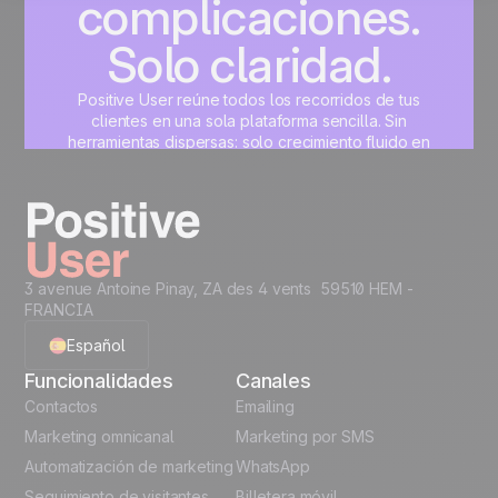
complicaciones.
Solo claridad.
Positive User reúne todos los recorridos de tus
clientes en una sola plataforma sencilla. Sin
herramientas dispersas: solo crecimiento fluido en
marketing, ventas, producto y soporte.
Crea tu cuenta gratis
3 avenue Antoine Pinay, ZA des 4 vents 59510 HEM -
FRANCIA
Español
Funcionalidades
Canales
English
Contactos
Emailing
Marketing omnicanal
Marketing por SMS
French
Automatización de marketing
WhatsApp
Seguimiento de visitantes
Billetera móvil