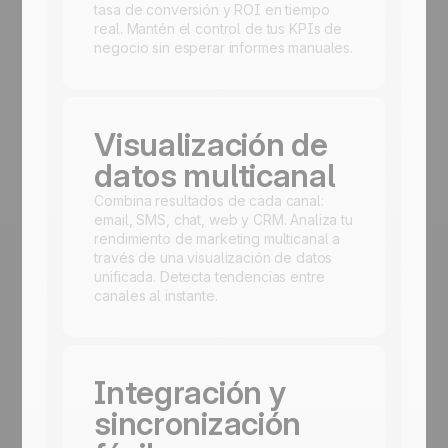
tasa de conversión y ROI en tiempo
real. Mantén el control de tus KPIs de
negocio sin esperar informes manuales.
Visualización de
datos multicanal
Combina resultados de cada canal:
email, SMS, chat, web y CRM. Analiza tu
rendimiento de marketing multicanal a
través de una visualización de datos
unificada. Detecta tendencias entre
canales al instante.
Integración y
sincronización