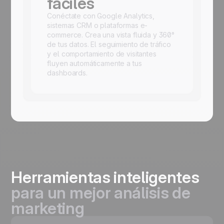
fáciles
Conéctate con Google Analytics,
sistemas CRM o plataformas e-
commerce. Crea una vista fluida y 360°
de tus datos. El seguimiento de tráfico
y el comportamiento de visitantes
fluyen automáticamente a tus
dashboards.
Herramientas inteligentes
para un mejor análisis de
marketing