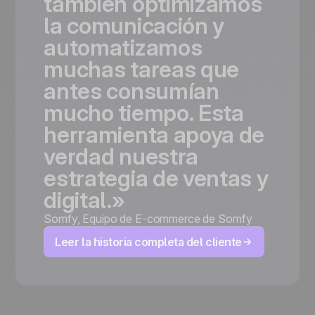
también
optimizamos
la
comunicación
y
automatizamos
muchas
tareas
que
antes
consumían
mucho
tiempo.
Esta
herramienta
apoya
de
verdad
nuestra
estrategia
de
ventas
y
digital.»
Somfy
,
Equipo de E-commerce de Somfy
Leer la historia completa del cliente