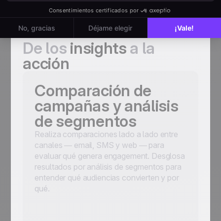
De los
insights
a la
acción
Comparación de
campañas y análisis
de segmentos
Realiza comparaciones lado a lado entre
canales — email, SMS y web — para
evaluar qué genera engagement. Desglosa
resultados por análisis de segmentos para
entender qué audiencias convierten y por
qué.