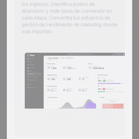
los ingresos. Identifica puntos de
abandono y mide tasas de conversión en
cada etapa. Concentra tus esfuerzos de
gestión del rendimiento de marketing donde
más importan.