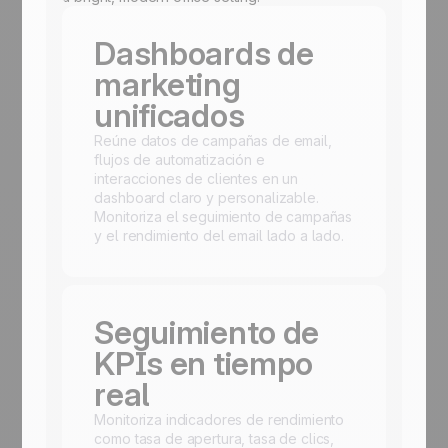
Dashboards de
marketing
unificados
Reúne datos de campañas de email,
flujos de automatización e
interacciones de clientes en un
dashboard claro y personalizable.
Monitoriza el seguimiento de campañas
y el rendimiento del email lado a lado.
Seguimiento de
KPIs en tiempo
real
Monitoriza indicadores de rendimiento
como tasa de apertura, tasa de clics,