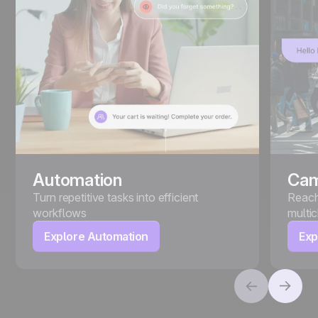
Automation
Cam
Turn repetitive tasks into efficient
Reach
workflows
multi
Explore Automation
Exp