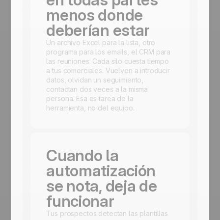
menos donde
deberían estar
Un archivo Excel para la lista, otro
programa para los emails, el CRM para
las reuniones. Cada silo cuesta tiempo
a tus comerciales. Vuelven a introducir
datos, olvidan un seguimiento,
contactan dos veces a la misma
persona. Esa es tarea de la
herramienta, no del equipo.
Cuando la
automatización
se nota, deja de
funcionar
Tus prospectos detectan las plantillas