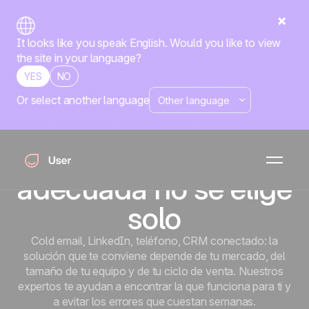
It looks like you speak English. Would you like to view
the site in your language?
YES
NO
Or select another language
Prospección comercial
La herramienta de
prospección
adecuada no se elige
solo
Cold email, LinkedIn, teléfono, CRM conectado: la
solución que te conviene depende de tu mercado, del
tamaño de tu equipo y de tu ciclo de venta. Nuestros
expertos te ayudan a encontrar la que funciona para ti y
a evitar los errores que cuestan semanas.