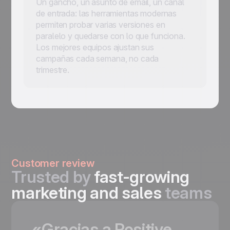
Un gancho, un asunto de email, un canal
de entrada: las herramientas modernas
permiten probar varias versiones en
paralelo y quedarse con lo que funciona.
Los mejores equipos ajustan sus
campañas cada semana, no cada
trimestre.
Customer review
Trusted by
fast-growing
marketing and sales
teams
«Gracias
a
Positive