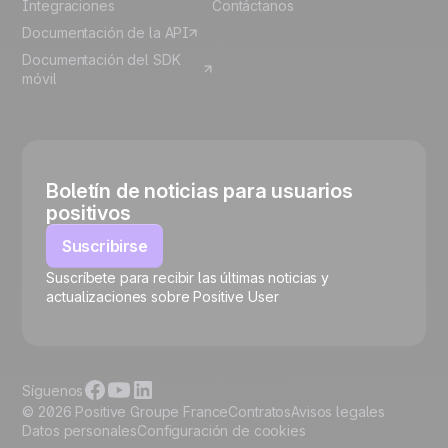
Integraciones
Contáctanos
Documentación de la API
Documentación del SDK
móvil
Boletín de noticias para usuarios
positivos
Suscribirse
Suscríbete para recibir las últimas noticias y
🍪
actualizaciones sobre Positive User
Síguenos
© 2026 Positive Groupe France
Contratos
Avisos legales
Datos personales
Configuración de cookies
Gestionar cookies