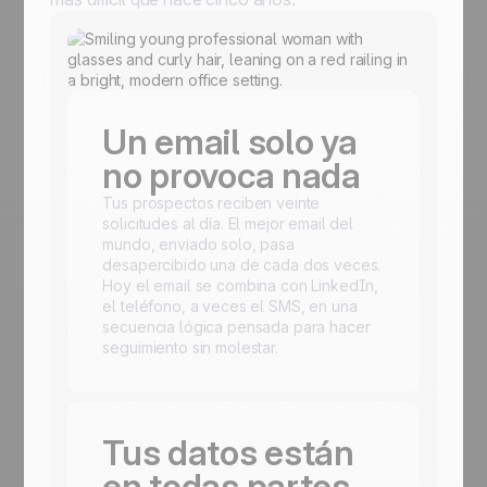
Un email solo ya
no provoca nada
Tus prospectos reciben veinte
solicitudes al día. El mejor email del
mundo, enviado solo, pasa
desapercibido una de cada dos veces.
Hoy el email se combina con LinkedIn,
el teléfono, a veces el SMS, en una
secuencia lógica pensada para hacer
seguimiento sin molestar.
Tus datos están
en todas partes