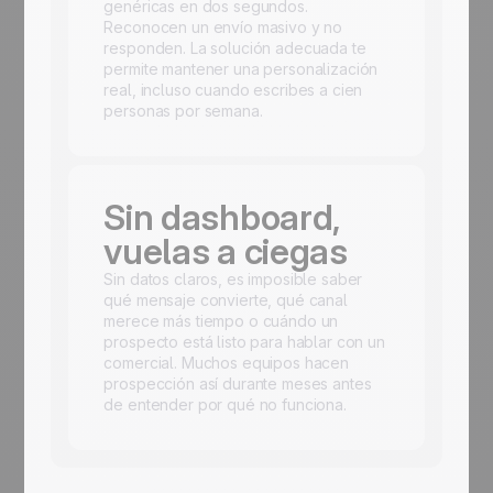
genéricas en dos segundos.
Reconocen un envío masivo y no
responden. La solución adecuada te
permite mantener una personalización
real, incluso cuando escribes a cien
personas por semana.
Sin dashboard,
vuelas a ciegas
Sin datos claros, es imposible saber
qué mensaje convierte, qué canal
merece más tiempo o cuándo un
prospecto está listo para hablar con un
comercial. Muchos equipos hacen
prospección así durante meses antes
de entender por qué no funciona.