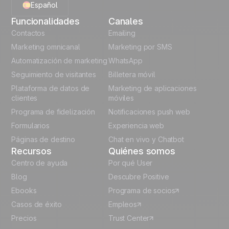
Español
Funcionalidades
Canales
English
Contactos
Emailing
Marketing omnicanal
Marketing por SMS
French
Automatización de marketing
WhatsApp
Seguimiento de visitantes
Billetera móvil
Polish
Plataforma de datos de
Marketing de aplicaciones
German
clientes
móviles
Programa de fidelización
Notificaciones push web
Italian
Formularios
Experiencia web
Páginas de destino
Chat en vivo y Chatbot
Recursos
Quiénes somos
Centro de ayuda
Por qué User
Blog
Descubre Positive
Ebooks
Programa de socios
Casos de éxito
Empleos
Precios
Trust Center