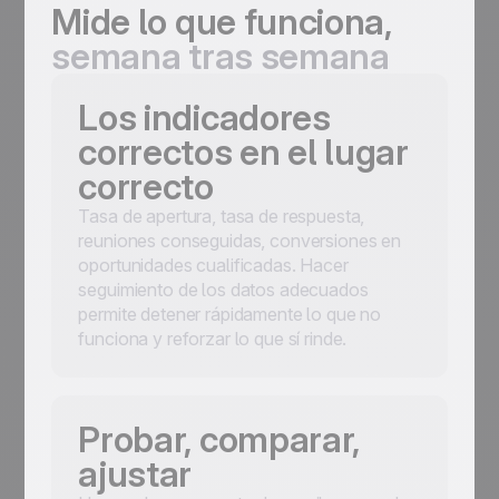
Mide lo que funciona,
semana tras semana
Los indicadores
correctos en el lugar
correcto
Tasa de apertura, tasa de respuesta,
reuniones conseguidas, conversiones en
oportunidades cualificadas. Hacer
seguimiento de los datos adecuados
permite detener rápidamente lo que no
funciona y reforzar lo que sí rinde.
Probar, comparar,
ajustar