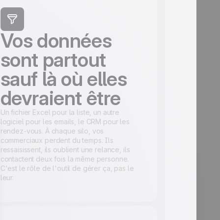
Vos données
sont partout
sauf là où elles
devraient être
Un fichier Excel pour la liste, un autre
logiciel pour les emails, le CRM pour les
rendez-vous. À chaque silo, vos
commerciaux perdent du temps. Ils
ressaisissent, ils oublient une relance, ils
contactent deux fois la même personne.
C'est le rôle de l'outil de gérer ça, pas le
leur.