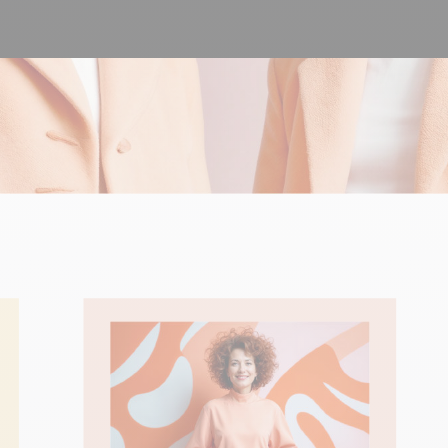
100% développé et
4.8
Trustpilot
hébergé en Europe
Certifié ISO 27001