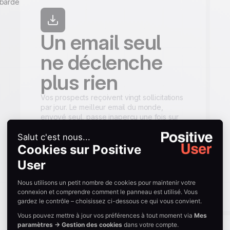
Un email seul
ne déclenche
plus rien
Vos prospects reçoivent vingt sollicitations
par jour. Le meilleur email du monde,
envoyé seul, passe inaperçu une fois sur
deux. Aujourd'hui, l'email se combine avec
LinkedIn, le téléphone, parfois le SMS,
dans une suite logique pensée pour
relancer sans agacer.