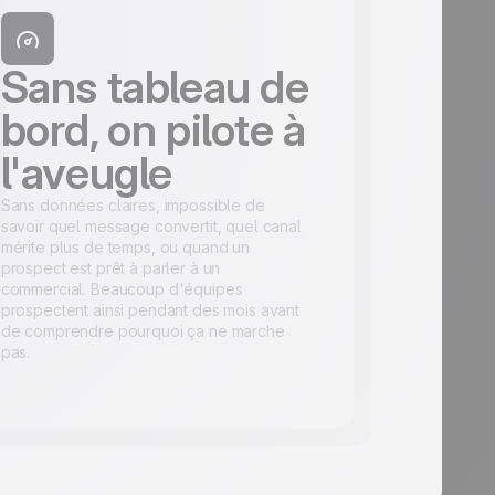
Sans tableau de
bord, on pilote à
l'aveugle
Sans données claires, impossible de
savoir quel message convertit, quel canal
mérite plus de temps, ou quand un
prospect est prêt à parler à un
commercial. Beaucoup d'équipes
prospectent ainsi pendant des mois avant
de comprendre pourquoi ça ne marche
pas.