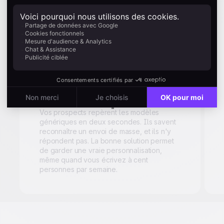
Quand
l'automatisation
se voit, elle ne
marche plus
Vos prospects repèrent les modèles
génériques en deux secondes. Ils savent
reconnaître un envoi de masse, et ils n'y
répondent pas. La bonne solution permet
de garder une vraie personnalisation,
même quand vous écrivez à cent
personnes par semaine.