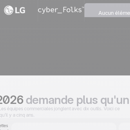
Aucun élémen
Nous n’avons t
collection.
 2026
demande plus qu'un
. Les équipes commerciales jonglent avec dix outils. Voici ce
qu'il y a cinq ans.