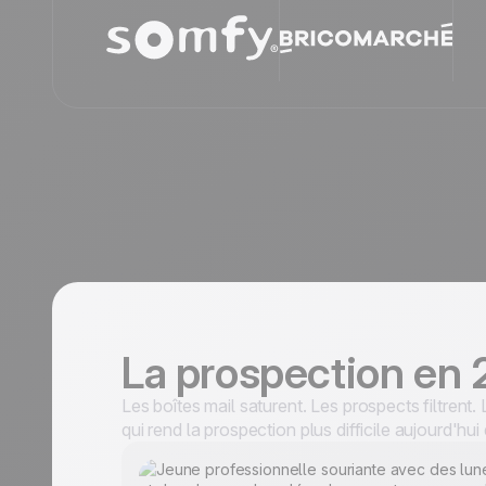
La prospection en
Les boîtes mail saturent. Les prospects filtrent
qui rend la prospection plus difficile aujourd'hui 