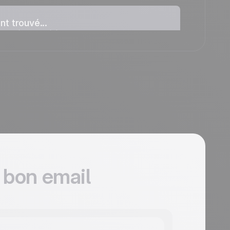
t trouvé...
rouvé aucun élément pour cette
 bon email