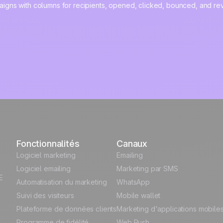
Fonctionnalités
Canaux
Logiciel marketing
Emailing
Logiciel emailing
Marketing par SMS
E
Automatisation du marketing
WhatsApp
Suivi des visiteurs
Mobile wallet
Plateforme de données clients
Marketing d'applications mobile
Programme de fidélité
Web Push