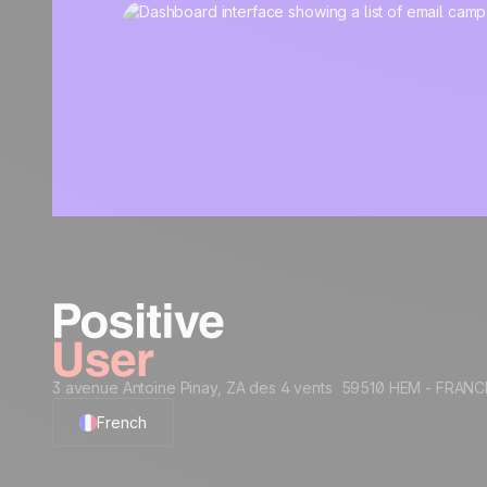
3 avenue Antoine Pinay, ZA des 4 vents 59510 HEM - FRANC
French
English