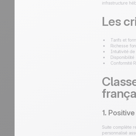
infrastructure h
Les cr
Tarifs et for
Richesse fonc
Intuitivité de
Disponibilité
Conformité 
Classe
frança
1. Positiv
Suite complète r
personnalisé ass