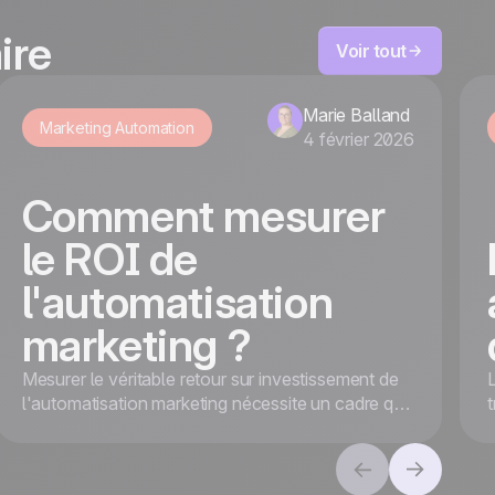
ire
Voir tout
Marie Balland
Marketing Automation
4 février 2026
Comment mesurer
le ROI de
l'automatisation
marketing ?
Mesurer le véritable retour sur investissement de
l'automatisation marketing nécessite un cadre qui
va au-delà des revenus. Alignez les objectifs et
suivez les KPI pour une valeur globale et un
succès à long terme.