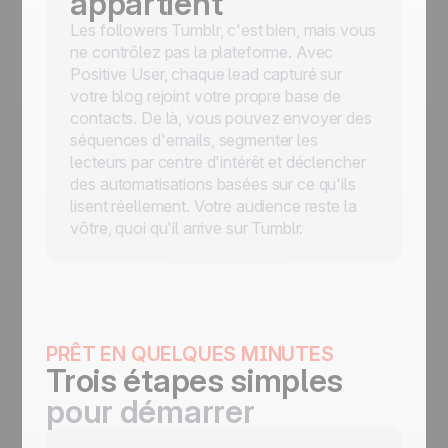
appartient
Les followers Tumblr, c'est bien, mais vous
ne contrôlez pas la plateforme. Avec
Positive User, chaque lead capturé sur
votre blog rejoint votre propre base de
contacts. De là, vous pouvez envoyer des
séquences d'emails, segmenter les
lecteurs par centre d'intérêt et déclencher
des automatisations basées sur ce qu'ils
lisent réellement. Votre audience reste la
vôtre, quoi qu'il arrive sur Tumblr.
PRÊT EN QUELQUES MINUTES
Trois étapes simples
pour démarrer