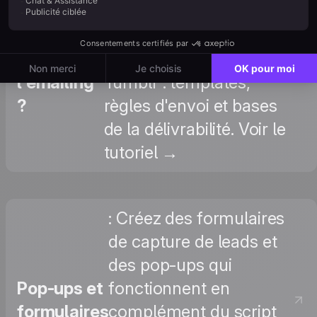
de relance automatisés
Comment
pour les lecteurs
fonctionne
capturés sur votre blog
l'emailing
Tumblr : templates,
?
règles d'envoi et bases
de la délivrabilité. Voir le
tutoriel →
: Créez des formulaires
de capture de leads et
des pop-ups qui
Pop-ups et
fonctionnent en
formulaires
complément du script