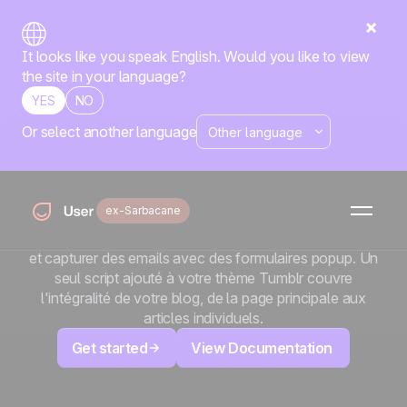
It looks like you speak English. Would you like to view
the site in your language?
YES
NO
Or select another language
x
Tumblr
Transformez votre blog Tumblr en canal de génération
ex-Sarbacane
de leads. Ajoutez Positive User pour suivre chaque
lecteur, engager des conversations via le chat en direct
et capturer des emails avec des formulaires popup. Un
seul script ajouté à votre thème Tumblr couvre
l'intégralité de votre blog, de la page principale aux
articles individuels.
Get started
View Documentation