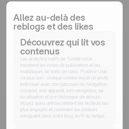
Allez au-delà des
reblogs et des likes
Découvrez qui lit vos
contenus
Les analytics natifs de Tumblr vous
montrent les notes de publication et les
statistiques de trafic de base. Positive User
va plus loin : chaque visiteur reçoit un profil
individuel avec son parcours de navigation
complet, son appareil, son navigateur, sa
localisation et son historique de retours.
Voyez quels articles attirent les lecteurs les
plus engagés et comment les visiteurs
naviguent dans votre blog au fil du temps.