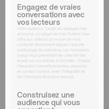
Engagez de vraies
conversations avec
vos lecteurs
Votre audience Tumblr est engagée mais
anonyme. Le widget de chat Positive User
offre aux visiteurs un moyen de vous
contacter directement depuis n'importe
quelle page de votre blog. Les formulaires
popup vous permettent de collecter des
emails sur vos articles à fort trafic. Chaque
interaction convertit un lecteur anonyme
en contact nommé, avec l'intégralité de
son historique de lecture associé.
Construisez une
audience qui vous