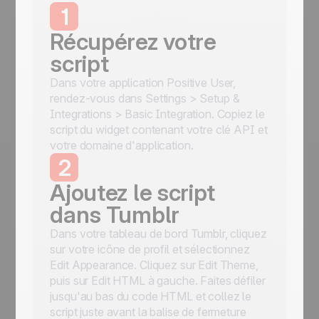
1
Récupérez votre
script
Dans votre application Positive User,
rendez-vous dans Settings > Setup &
Integrations > Basic Integration. Copiez le
script du widget contenant votre clé API et
votre domaine d'application.
2
Ajoutez le script
dans Tumblr
Dans votre tableau de bord Tumblr, cliquez
sur votre icône de profil et sélectionnez
Edit Appearance. Cliquez sur Edit Theme,
puis sur Edit HTML à gauche. Faites défiler
jusqu'au bas du code HTML et collez le
script juste avant la balise de fermeture