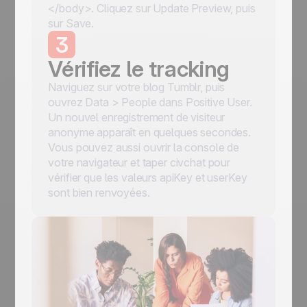
</body>. Cliquez sur Update Preview, puis
sur Save.
3
Vérifiez le tracking
Naviguez sur votre blog Tumblr, puis
ouvrez Data > People dans Positive User.
Un nouvel enregistrement de visiteur
anonyme apparaît en quelques secondes.
Vous pouvez aussi ouvrir la console de
votre navigateur et taper civchat pour
vérifier que les valeurs apiKey et userKey
sont bien renvoyées.