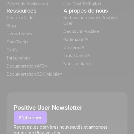
Pages de destination
Live Chat & Chatbot
Ressources
À propos de nous
Centre d'aide
Sarbacane devient Positive
User
Blog
Découvrir Positive
Livres blancs
Partenaires
Cas Clients
Carrières
Tarifs
Trust Center
Intégrations
Nous contacter
Documentation API
Documentation SDK Mobile
Positive User Newsletter
S'abonner
Recevez les dernières nouveautés et annonces
🍪
produit de Positive User