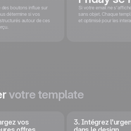
e des boutons influe sur
Si votre email ne s'affich
nus détermine si vos
sans objet. Chaque templat
structurés autour de ces
et optimisé pour les inte
erçu.
er
votre template
argez vos
3. Intégrez l'urge
eures offres
dans le design