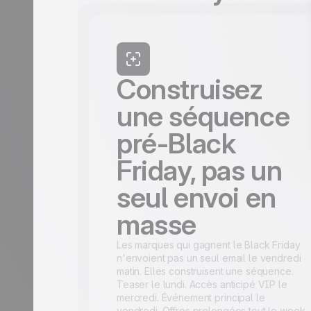
Construisez
une séquence
pré-Black
Friday, pas un
seul envoi en
masse
Les marques qui gagnent le Black Friday
n'envoient pas un seul email le vendredi
matin. Elles construisent une
séquence
.
Teaser le lundi. Accès anticipé VIP le
mercredi. Événement principal le
vendredi. Offres prolongées tout le week-