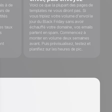
Démarrer
és à de
Voici ce que la plupart des pages de
gratuitement
urs de
templates ne vous diront pas. Si
tités
vous triplez votre volume d'envoi le
jour du Black Friday sans avoir
es taux
échauffé votre domaine, vos emails
rs
partent en spam. Commencez à
monter en volume deux semaines
ont
avant. Puis prévisualisez, testez et
planifiez sur les heures de pic.