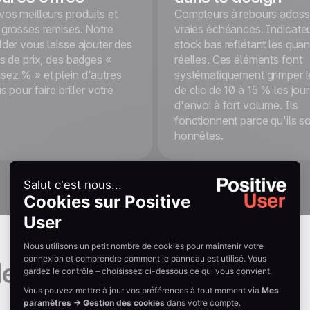
vos meilleurs produits et
Compteurs à rebours adoss
 grosses remises. Notre
vraies échéances. Indicate
lder vous laisse ajouter des
stock bas reflétant les quan
es de prix, des badges «
réelles. Ces éléments font
ez % » et plein d'autres
systématiquement grimper l
us pour faire briller votre
de clic de 10 à 15 % les jou
d'envoi à fort volume. Ils
fonctionnent parce qu'ils s
honnêtes.
de
campagne emailing