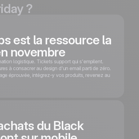
2020
iday ?
ld
Coming
hor
Soon
s est la ressource la
Tech retail lives on
spec, not romance.
 en novembre
This dark, blue-glow
template pairs
ation logistique. Tickets support qui s'empilent.
typographic Black
res à consacrer au design d'un email parti de zéro.
Friday lettering with
age éprouvée, intégrez-y vos produits, revenez au
a Get the Deal CTA,
splits the next
section between two
product cards
(Model XS-199 +
Zoom EF5), runs a
achats du Black
4-feature icon row
underneath, drops a
font sur mobile
$300 coupon code