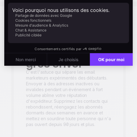
Nettoyez votre
liste avant le
gros envoi
C'est l'astuce qui sépare les email
marketeurs expérimentés des débutants.
Envoyer à des adresses inactives ou
invalides pendant un événement à fort
volume abîme votre réputation
d'expéditeur. Supprimez les
contacts
qui
rebondissent, réengagez les abonnés
dormants deux semaines en avance et
mettez en sourdine toute personne qui n'a
pas ouvert depuis 90 jours et plus.