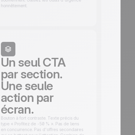
honnêtement.
Un seul CTA
par section.
Une seule
action par
écran.
Bouton à fort contraste. Texte précis du
type « Profitez de -50 % ». Pas de liens
en concurrence. Pas d'offres secondaires