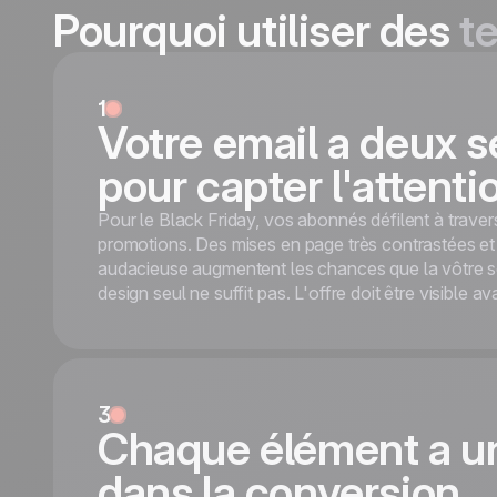
Neon-framed hero + 2 pair
Pourquoi utiliser des
t
Soon
ups) + 20% OFF tags + c
Mobile responsive
Cyber Monday is what Black Fri
Tested on the most popula
screen-first. This template r
1
This is some text inside of 
magenta) with an isometric 
Votre email a deux 
Démarrer gratuitement
50% OFF' headline, then drops
pour capter l'attenti
tuned discounts (Laptop 1 −
Laptop 2 −20%) and 'I want i
Pour le Black Friday, vos abonnés défilent à traver
strip closes with four perks b
promotions. Des mises en page très contrastées et
Vaporwave neon hero + 2×2
audacieuse augmentent les chances que la vôtre so
(-30/-40/-30/-20%) + 'I wa
design seul ne suffit pas. L'offre doit être visible ava
Mobile responsive
Tested on the most popula
This is some text inside of 
Démarrer gratuitement
3
Chaque élément a un
dans la conversion