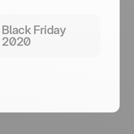
tiliser ce template
Black Friday
2020
Black
Friday
y
s