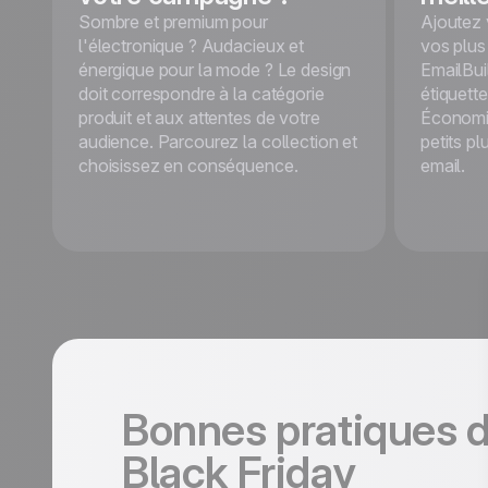
Sombre et premium pour
Ajoutez 
l'électronique ? Audacieux et
vos plus
énergique pour la mode ? Le design
EmailBui
doit correspondre à la catégorie
étiquett
produit et aux attentes de votre
Économis
audience. Parcourez la collection et
petits pl
choisissez en conséquence.
email.
Bonnes pratiques 
Black Friday