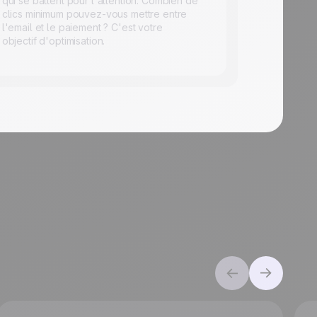
qui se battent pour l'attention. Combien de
clics minimum pouvez-vous mettre entre
l'email et le paiement ? C'est votre
objectif d'optimisation.