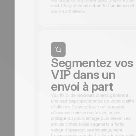
end. Chaque email échauffe l'audience et
construit l'attente.
Segmentez vos
VIP dans un
envoi à part
Vos 10 % de meilleurs clients génèrent
une part disproportionnée de votre chiffre
d'affaires. Donnez-leur une longueur
d'avance : remise exclusive, accès
anticipé ou pourcentage plus élevé. Les
envois ciblés à des
segments
à forte
valeur dépassent systématiquement
l'envoi générique de 3 à 5x sur le taux de