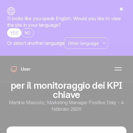
It looks like you speak English. Would you like to view
the site in your language?
YES
NO
Or select another language
Marketing Automation
Misurare il vero ROI della
Marketing Automation:
sviluppo di un framework
per il monitoraggio dei KPI
chiave
Martina Mascolo
,
Marketing Manager Positive Italy
-
4
febbraio 2026