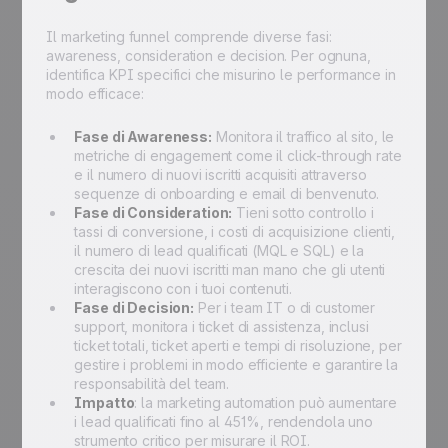
Il marketing funnel comprende diverse fasi:
awareness, consideration e decision. Per ognuna,
identifica KPI specifici che misurino le performance in
modo efficace:
Fase di Awareness:
Monitora il traffico al sito, le
metriche di engagement come il click-through rate
e il numero di nuovi iscritti acquisiti attraverso
sequenze di onboarding e email di benvenuto.
Fase di Consideration:
Tieni sotto controllo i
tassi di conversione, i costi di acquisizione clienti,
il numero di lead qualificati (MQL e SQL) e la
crescita dei nuovi iscritti man mano che gli utenti
interagiscono con i tuoi contenuti.
Fase di Decision:
Per i team IT o di customer
support, monitora i ticket di assistenza, inclusi
ticket totali, ticket aperti e tempi di risoluzione, per
gestire i problemi in modo efficiente e garantire la
responsabilità del team.
Impatto
: la marketing automation può aumentare
i lead qualificati fino al 451%, rendendola uno
strumento critico per misurare il ROI.