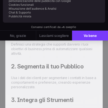
Adottare le best practice consolidate ti permette
di massimizzare il valore del tuo investimento
nella marketing automation e di ottimizzare le
operazioni.
1. Parti da una Strategia Chiara
Definisci una strategia che supporti davvero i tuoi
obiettivi di business prima di automatizzare qualsiasi
attività.
2. Segmenta il tuo Pubblico
Usa i dati dei clienti per segmentare i contatti in base a
comportamenti e preferenze, creando esperienze
personalizzate.
3. Integra gli Strumenti