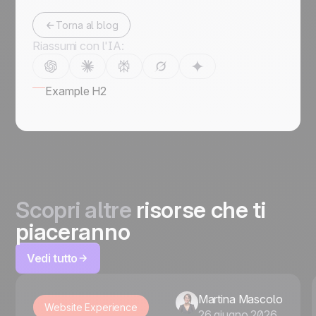
Torna al blog
Riassumi con l'IA:
Example H2
Scopri altre
risorse che ti
piaceranno
Vedi tutto
Martina Mascolo
Website Experience
26 giugno 2026