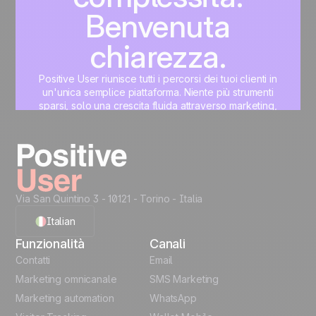
Benvenuta
chiarezza.
Positive User riunisce tutti i percorsi dei tuoi clienti in
un'unica semplice piattaforma. Niente più strumenti
sparsi, solo una crescita fluida attraverso marketing,
vendite, prodotto e supporto.
Inizia
Via San Quintino 3 - 10121
- Torino - Italia
Italian
Funzionalità
Canali
English
Contatti
Email
Marketing omnicanale
SMS Marketing
French
Marketing automation
WhatsApp