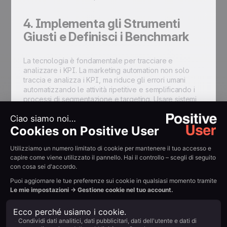
4. Implementa gli Strumenti
Giusti e Definisci i Benchmark
La tecnologia è fondamentale per tracciare e
analizzare i KPI. La marketing automation non solo
traccia e analizza i KPI, ma riduce gli errori umani
automatizzando le attività ripetitive e semplificando i
processi di segmentazione e targeting. Usare sistemi
come Positive User ti permette di offrire esperienze
personalizzate in modo efficiente e di raggiungere un
ROI positivo riducendo gli errori manuali. Una volta
implementata la piattaforma, stabilisci benchmark
basati su dati storici o standard di settore per fissare
target realistici, creando una baseline da cui misurare
il successo.
Best Practice per la
Marketing Automation