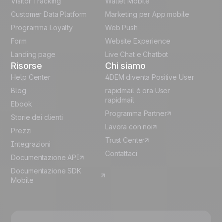
Visitor Tracking
Wallet Mobile
Polish
Customer Data Platform
Marketing per App mobile
German
Programma Loyalty
Web Push
Form
Website Experience
Español
Landing page
Live Chat e Chatbot
Risorse
Chi siamo
Help Center
4DEM diventa Positive User
Blog
rapidmail è ora User
rapidmail
Ebook
Programma Partner
Storie dei clienti
Lavora con noi
Prezzi
Trust Center
Integrazioni
Contattaci
Documentazione API
Documentazione SDK
Mobile