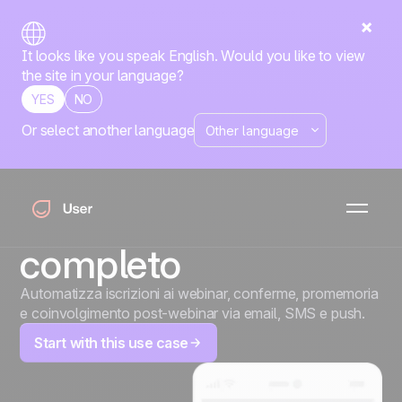
It looks like you speak English. Would you like to view
the site in your language?
YES
NO
Or select another language
Dall'iscrizione alla
partecipazione: il
percorso webinar
completo
Automatizza iscrizioni ai webinar, conferme, promemoria
e coinvolgimento post-webinar via email, SMS e push.
Start with this use case