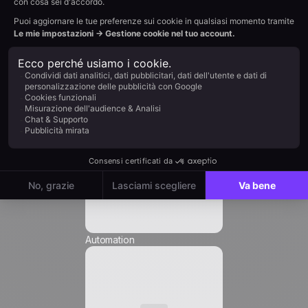
Nome *
Impatto sull'obiettivo: alto
Cognome *
Azienda *
Ruolo *
Automation
Email
*