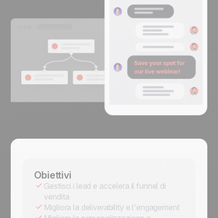
Obiettivi
Gestisci i lead e accelera il funnel di
vendita
Migliora la deliverability e l'engagement
Migliora la personalizzazione e