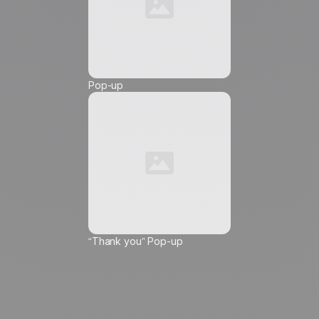
Numero di telefono *
Pop-up
Friendly Captcha
Accetto di ricevere comunicazioni di marketing da
Positive
, e autorizzo l'inserimento di pixel di
tracciamento e link di tracciamento in queste
comunicazioni che mi vengono inviate, al fine di
misurarne la portata e personalizzarne il
contenuto, la frequenza e l'orario di invio.
Scopri
di più su come gestiamo i tuoi dati e i tuoi diritti.
“Thank you” Pop-up
ℹ️
Questa scelta si applica all'indirizzo email inserito e a tutti i
dispositivi su cui consulta le sue email. È possibile ritirare il
consenso al tracciamento in qualsiasi momento utilizzando
l'apposito link in fondo a ogni messaggio, continuando
comunque a ricevere le comunicazioni di marketing.