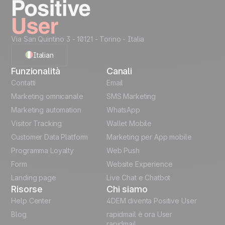
Take it on the next
Sblocca i 40 casi d'uso
level...
Creative Assets like
Recommended Data
Via San Quintino 3 - 10121
- Torino - Italia
(ready HTML)
Structure
Italian
Code Snippets
Cheat Sheet
Funzionalità
Canali
English
Automation
Contatti
Email
templates
Marketing omnicanale
SMS Marketing
French
Marketing automation
WhatsApp
Unlock the full use-case
Visitor Tracking
Wallet Mobile
Polish
Customer Data Platform
Marketing per App mobile
German
Programma Loyalty
Web Push
Form
Website Experience
Español
Landing page
Live Chat e Chatbot
Risorse
Chi siamo
Help Center
4DEM diventa Positive User
Blog
rapidmail è ora User
rapidmail