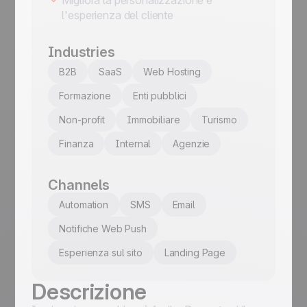
l'esperienza del cliente
Industries
B2B
SaaS
Web Hosting
Formazione
Enti pubblici
Non-profit
Immobiliare
Turismo
Finanza
Internal
Agenzie
Channels
Automation
SMS
Email
Notifiche Web Push
Esperienza sul sito
Landing Page
Descrizione