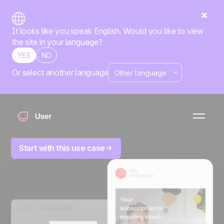
It looks like you speak English. Would you like to view
the site in your language?
YES
NO
Or select another language
Workflow scadenza
abbonamento
Aumenta i rinnovi dell'abbonamento con una sequenza
di promemoria multicanale prima e dopo la scadenza.
Start with this use case