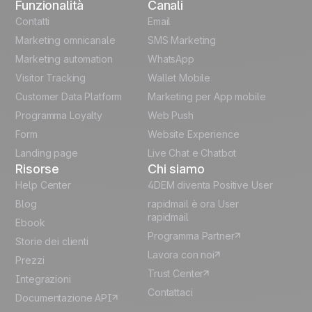
Funzionalità
Canali
English
Automation
Contatti
Email
templates
Marketing omnicanale
SMS Marketing
French
Marketing automation
WhatsApp
Unlock the full use-case
Visitor Tracking
Wallet Mobile
Polish
Customer Data Platform
Marketing per App mobile
German
Programma Loyalty
Web Push
Form
Website Experience
Español
Landing page
Live Chat e Chatbot
Risorse
Chi siamo
Help Center
4DEM diventa Positive User
Blog
rapidmail è ora User
rapidmail
Ebook
Programma Partner
Storie dei clienti
Lavora con noi
Prezzi
Trust Center
Integrazioni
Contattaci
Documentazione API