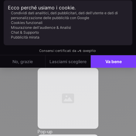
Azienda *
Ruolo *
Automation
Email
*
Numero di telefono *
Pop-up