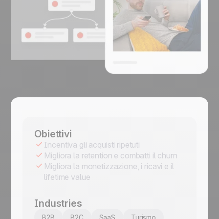
Obiettivi
Incentiva gli acquisti ripetuti
Migliora la retention e combatti il churn
Migliora la monetizzazione, i ricavi e il
lifetime value
Industries
B2B
B2C
SaaS
Turismo