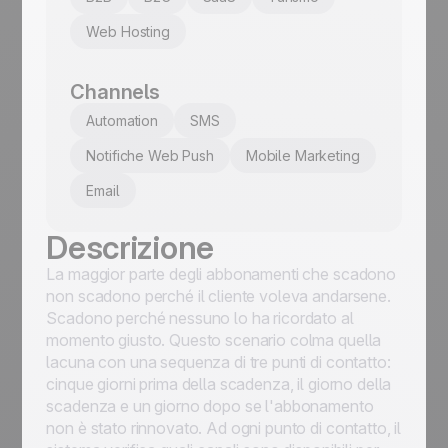
Web Hosting
Channels
Automation
SMS
Notifiche Web Push
Mobile Marketing
Email
Descrizione
La maggior parte degli abbonamenti che scadono
non scadono perché il cliente voleva andarsene.
Scadono perché nessuno lo ha ricordato al
momento giusto. Questo scenario colma quella
lacuna con una sequenza di tre punti di contatto:
cinque giorni prima della scadenza, il giorno della
scadenza e un giorno dopo se l'abbonamento
non è stato rinnovato. Ad ogni punto di contatto, il