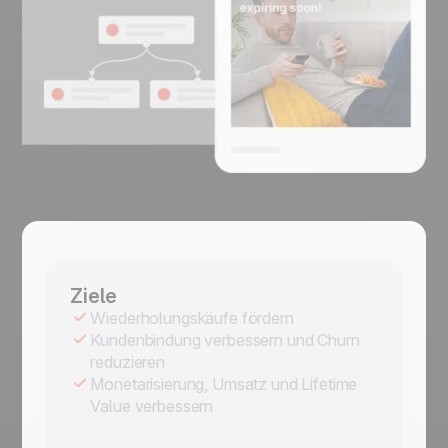
Ziele
Wiederholungskäufe fördern
Kundenbindung verbessern und Churn
reduzieren
Monetarisierung, Umsatz und Lifetime
Value verbessern