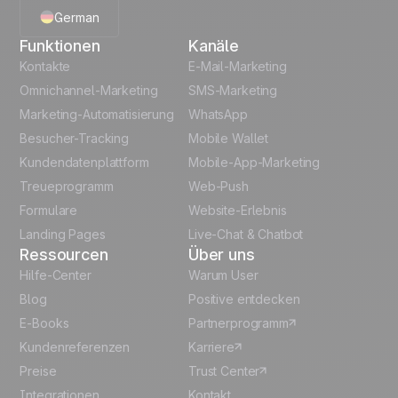
German
Code Snippets
Cheat Sheet
Funktionen
Kanäle
English
Automation
Kontakte
E-Mail-Marketing
templates
Omnichannel-Marketing
SMS-Marketing
French
Marketing-Automatisierung
WhatsApp
Unlock the full use-case
Besucher-Tracking
Mobile Wallet
Polish
Kundendatenplattform
Mobile-App-Marketing
Italian
Treueprogramm
Web-Push
Formulare
Website-Erlebnis
Español
Landing Pages
Live-Chat & Chatbot
Ressourcen
Über uns
Hilfe-Center
Warum User
Blog
Positive entdecken
E-Books
Partnerprogramm
Kundenreferenzen
Karriere
Preise
Trust Center
Integrationen
Kontakt