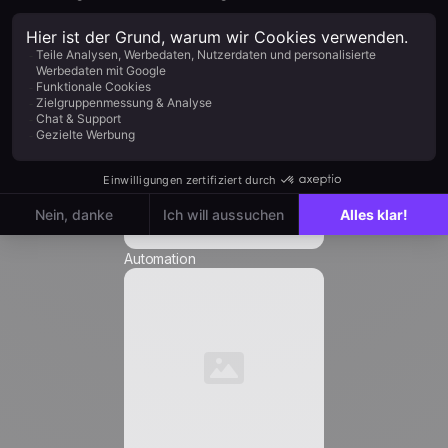
Unternehmen *
Position *
E-Mail *
Automation
Telefonnummer *