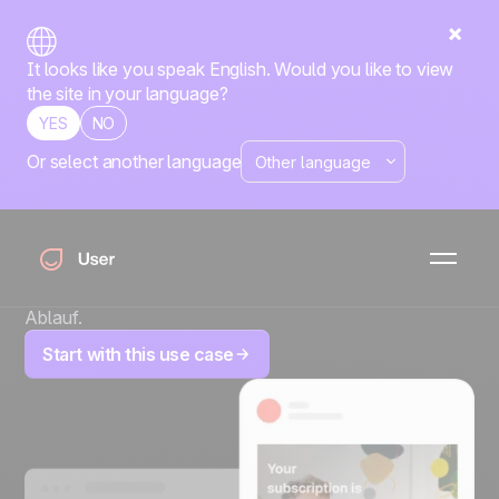
It looks like you speak English. Would you like to view
the site in your language?
YES
NO
Or select another language
Abonnement-
Ablauf-Workflow
Steigern Sie Abonnementverlängerungen mit einer
mehrkanaligen Erinnerungssequenz vor und nach
Ablauf.
Start with this use case