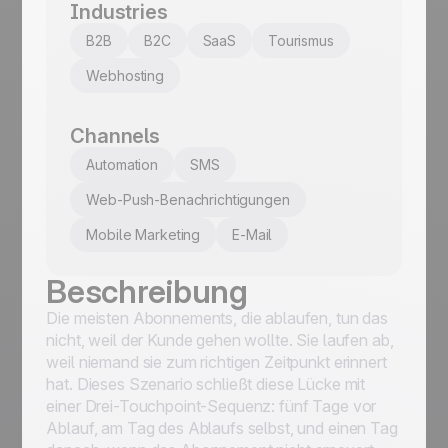
Industries
B2B
B2C
SaaS
Tourismus
Webhosting
Channels
Automation
SMS
Web-Push-Benachrichtigungen
Mobile Marketing
E-Mail
Beschreibung
Die meisten Abonnements, die ablaufen, tun das
nicht, weil der Kunde gehen wollte. Sie laufen ab,
weil niemand sie zum richtigen Zeitpunkt erinnert
hat. Dieses Szenario schließt diese Lücke mit
einer Drei-Touchpoint-Sequenz: fünf Tage vor
Ablauf, am Tag des Ablaufs selbst, und einen Tag