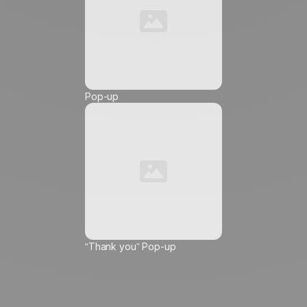
Telefonnummer *
Pop-up
Friendly Captcha
Ich stimme zu, Marketingkommunikation von
Positive
zu erhalten, und ich genehmige die
Einfügung von Tracking-Pixeln und Tracking-Links
in diese mir gesendeten Mitteilungen, um deren
Reichweite zu messen und deren Inhalt,
Häufigkeit und Versandzeitpunkt anzupassen.
Erfahren Sie mehr darüber, wie wir Ihre Daten
verwalten und welche Rechte Sie haben.
“Thank you” Pop-up
ℹ️
Diese Auswahl gilt für die eingegebene E-Mail-Adresse und
für alle Geräte, auf denen Sie Ihre E-Mails abrufen. Sie
können Ihre Einwilligung in das Tracking jederzeit über den
entsprechenden Link am Ende jeder Nachricht widerrufen und
dennoch weiterhin Marketingmitteilungen erhalten.