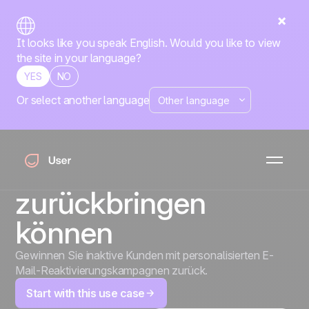
It looks like you speak English. Would you like to view
the site in your language?
YES
NO
Or select another language
Neunzig Tage Stille
— zwei E-Mails, die
einen Kunden
zurückbringen
können
Gewinnen Sie inaktive Kunden mit personalisierten E-
Mail-Reaktivierungskampagnen zurück.
Start with this use case