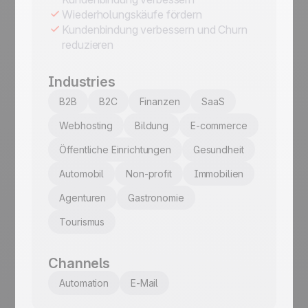
Wiederholungskäufe fördern
Kundenbindung verbessern und Churn
reduzieren
Industries
B2B
B2C
Finanzen
SaaS
Webhosting
Bildung
E-commerce
Öffentliche Einrichtungen
Gesundheit
Automobil
Non-profit
Immobilien
Agenturen
Gastronomie
Tourismus
Channels
Automation
E-Mail