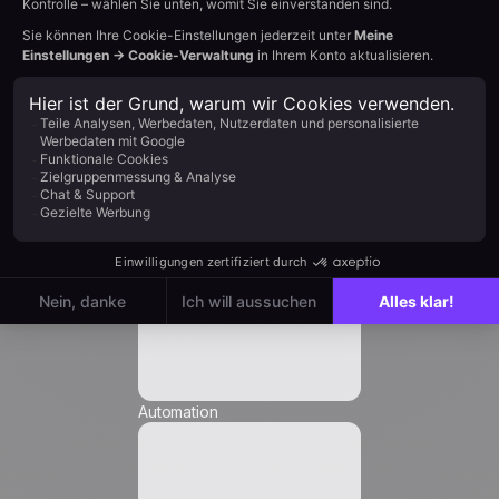
Vorname *
Einfluss auf das Ziel: hoch
Nachname *
Unternehmen *
Position *
E-Mail *
Automation