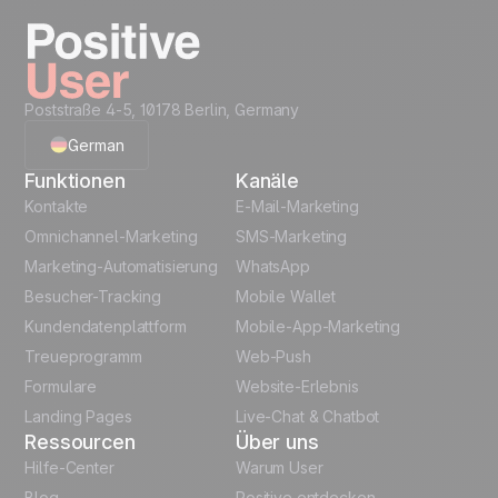
Take it on the next
Jetzt freischalten
level...
Creative Assets like
Recommended Data
Poststraße 4-5, 10178 Berlin, Germany
(ready HTML)
Structure
German
Code Snippets
Cheat Sheet
Funktionen
Kanäle
English
Automation
Kontakte
E-Mail-Marketing
templates
Omnichannel-Marketing
SMS-Marketing
French
Marketing-Automatisierung
WhatsApp
Unlock the full use-case
Besucher-Tracking
Mobile Wallet
Polish
Kundendatenplattform
Mobile-App-Marketing
Italian
Treueprogramm
Web-Push
Formulare
Website-Erlebnis
Español
Landing Pages
Live-Chat & Chatbot
Ressourcen
Über uns
Hilfe-Center
Warum User
Blog
Positive entdecken