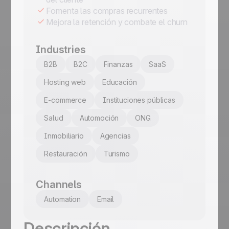
Fomenta las compras recurrentes
Mejora la retención y combate el churn
Industries
B2B
B2C
Finanzas
SaaS
Hosting web
Educación
E-commerce
Instituciones públicas
Salud
Automoción
ONG
Inmobiliario
Agencias
Restauración
Turismo
Channels
Automation
Email
Descripción