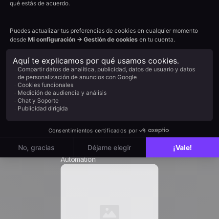
Apellido *
Empresa *
Cargo *
Email
*
Automation
Teléfono *