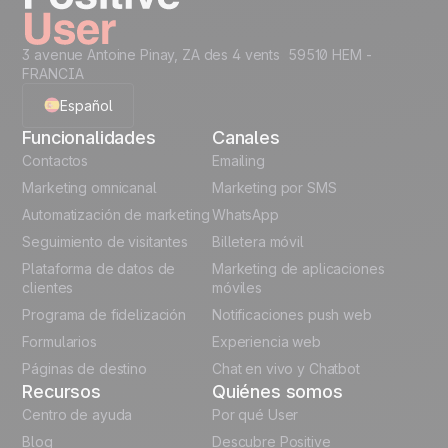
level...
Creative Assets like
Recommended Data
3 avenue Antoine Pinay, ZA des 4 vents 59510 HEM -
(ready HTML)
Structure
FRANCIA
Code Snippets
Cheat Sheet
Español
Funcionalidades
Canales
Automation
English
Contactos
templates
Emailing
Marketing omnicanal
Marketing por SMS
Unlock the full use-case
French
Automatización de marketing
WhatsApp
Seguimiento de visitantes
Billetera móvil
Polish
Plataforma de datos de
Marketing de aplicaciones
German
clientes
móviles
Programa de fidelización
Notificaciones push web
Italian
Formularios
Experiencia web
Páginas de destino
Chat en vivo y Chatbot
Recursos
Quiénes somos
Centro de ayuda
Por qué User
Blog
Descubre Positive