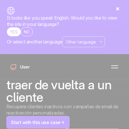
It looks like you speak English. Would you like to view
the site in your language?
YES
NO
Or select another language
Noventa días de
silencio — dos
emails que pueden
traer de vuelta a un
cliente
Recupera clientes inactivos con campañas de email de
reactivación personalizadas.
Start with this use case