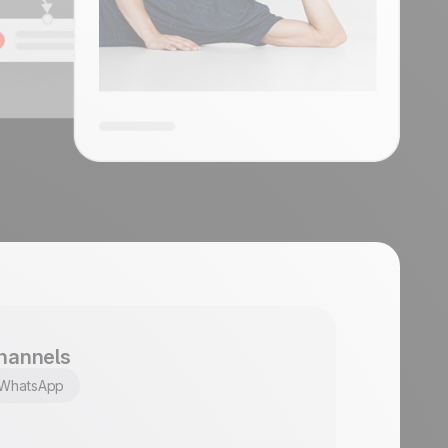
t
hannels
WhatsApp