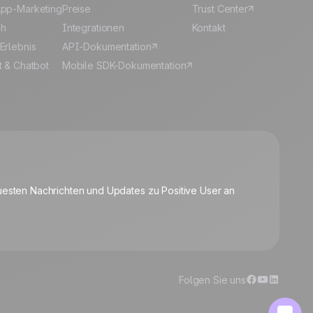
pp-Marketing
Preise
Trust Center
sh
Integrationen
Kontakt
Erlebnis
API-Dokumentation
t & Chatbot
Mobile SDK-Dokumentation
🍪
uesten Nachrichten und Updates zu Positive User an
Cookies verwalten
Folgen Sie uns