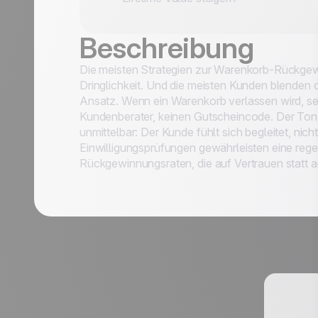
Beschreibung
Die meisten Strategien zur Warenkorb-Rückgew
Dringlichkeit. Und die meisten Kunden blenden 
ungsfälle
Ansatz. Wenn ein Warenkorb verlassen wird, se
Kundenberater, keinen Gutscheincode. Der Ton is
en
unmittelbar: Der Kunde fühlt sich begleitet, nic
Einwilligungsprüfungen gewährleisten eine reg
Rückgewinnungsraten, die auf Vertrauen statt a
Nachname *
Position *