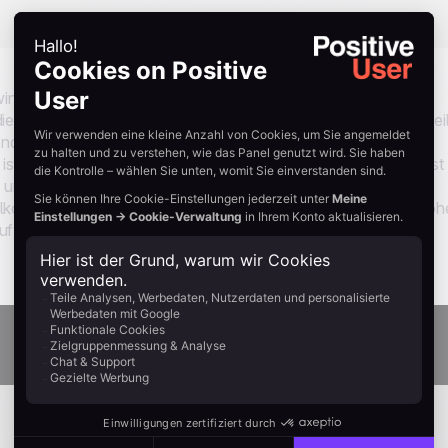
innung setzen auf Rabatte oder erzeugen ein Gefühl der
diese einfach aus. Dieser Anwendungsfall verfolgt den gegentei
ndet WhatsApp eine Nachricht von einem hilfbereiten
t unterstützend, die Absicht ist konstruktiv und die Wirkung ist
ht unter Druck gesetzt. Integrierte Frequenzregeln und
elkonforme, respektvolle Kommunikation. Das Ergebnis sind höh
uf Druck basieren.