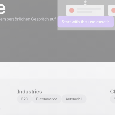
e
entwickelt und gehoste
ISO 27001 zertifiziert
nem persönlichen Gespräch auf
Start with this use case
Industries
C
B2C
E-commerce
Automobil
r