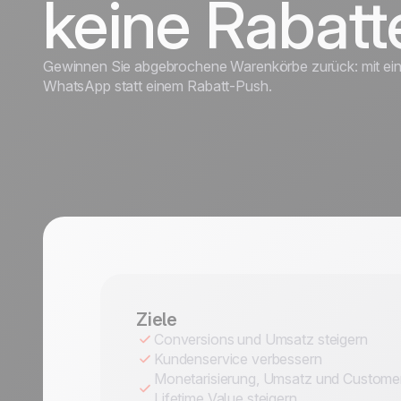
keine Rabatt
Discover
Discover
Reisebranche
Gewinnen Sie abgebrochene Warenkörbe zurück: mit ei
WhatsApp statt einem Rabatt-Push.
Ziele
Conversions und Umsatz steigern
Kundenservice verbessern
Monetarisierung, Umsatz und Custome
Lifetime Value steigern