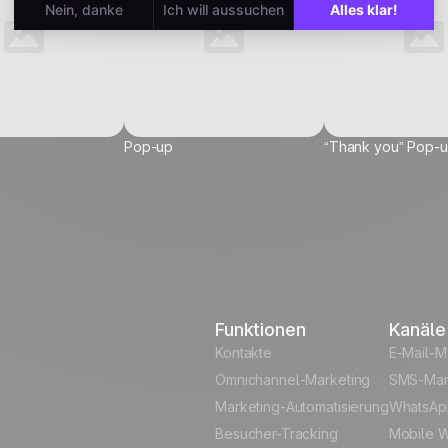
Pop-up
“Thank you” Pop-
vel...
Funktionen
Kanäle
 Data
Kontakte
E-Mail-M
Omnichannel-Marketing
SMS-Mar
Marketing-Automatisierung
WhatsAp
Besucher-Tracking
Mobile W