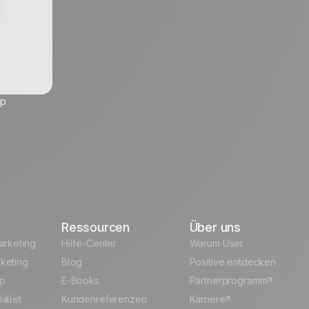
up
Ressourcen
Über uns
arketing
Hilfe-Center
Warum User
keting
Blog
Positive entdecken
p
E-Books
Partnerprogramm
allet
Kundenreferenzen
Karriere