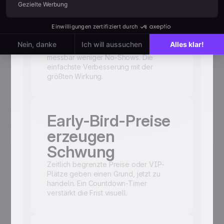
Kalender-Link
eingebaut?
Ein Klick, um Ihr Event in den Kalender
zu legen. Sekunden einzurichten und
messbar weniger No-Shows. Die
einfachste Verbesserung mit der
größten Wirkung.
Early-Bird-Preise
erzeugen
Schwung
Zeitlich begrenzte Preise oder VIP-
Plätze geben einen Grund, jetzt zu
handeln. Ein Countdown-Timer
verstärkt die Frist visuell.