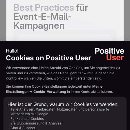
Best Practices
für
Event-E-Mail-
Kampagnen
Eine E-Mail reicht
nicht, fünf
können nötig sein
Save-the-Date. Hauptaussendung.
Speaker-Highlights. 24-Stunden-
Erinnerung. Jede E-Mail liefert einen
weiteren Grund zur Anmeldung.
Anmeldequoten steigen mit einer Multi-
Touch-Sequenz spürbar.
Haben Sie einen