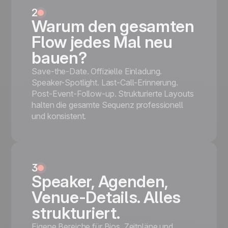
nightclubs, DJ events, and ticketed parties.
2
Warum den gesamten
'SPECIAL LIGHT PARTY' navy-and-red
title + hands-up club confetti hero + VIP
Flow jedes Mal neu
ROOM ACCESS QR-code panel +
bauen?
Saturday 20th APRIL panel with
REGISTER NOW + Brussels map
Save-the-Date. Offizielle Einladung.
Mobile responsive
Speaker-Spotlight. Last-Call-Erinnerung.
Tested on the most popular messaging
Post-Event-Follow-up. Strukturierte Layouts
platforms
halten die gesamte Sequenz professionell
This is some text inside of a div block.
und konsistent.
Kostenlos starten
3
Speaker, Agenden,
Venue-Details. Alles
strukturiert.
Eigene Bereiche für Bios, Zeitpläne und