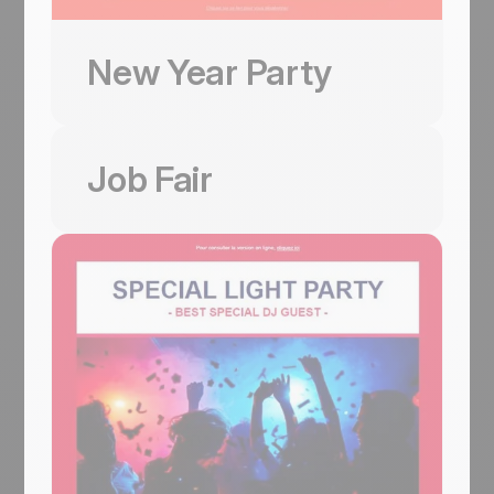
Tested on the most popular messaging
anchors the middle, and three
Black-on-gradient 'Street Art Exhibition'
platforms
teal/blue/turquoise contact blocks
Diese Vorlage verwenden
hero + date stamp + 'Get your tickets'
This is some text inside of a div block.
(CONTACT US / FOLLOW US / VISIT US)
New Year Party
CTA + 2 artwork blocks with artist credits
close out the page. For family centres, kids
Kostenlos starten
+ 'Main Event' 3-icon footer
workshops, and parent-toddler clubs.
Mobile responsive
Coloured Activity blocks
Tested on the most popular messaging
Diese Vorlage verwenden
(pink/blue/orange/pink-with-bee) +
platforms
Job Fair
yellow-framed family circle photo + 3
This is some text inside of a div block.
teal/blue contact footer blocks + 2 Book
Kostenlos starten
Now CTAs
Mobile responsive
Tested on the most popular messaging
New Year Party
platforms
Coming Soon
This is some text inside of a div block.
New Year Party is the event sibling of
Kostenlos starten
Happy New Year. Where the corporate
Job Fair
Coming Soon
version stayed on company letters, this one
runs a fireworks-over-Champs-Élysées
Job fair invitations have two audiences in
night hero with 'Happy / New year Party'
one email — candidates scanning for
cursive overlay, dashed-bordered 'LOREM
opportunities and partner brands showing