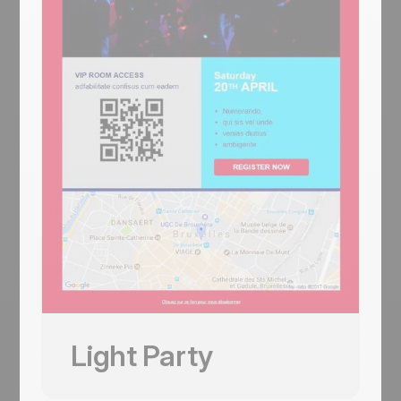
IPSUM / PROCESSIT MORBOSQUE'
they're there. Job Fair anchors both with a
subtitles, a '31/12-10:00' time stamp, a red
yellow phone-megaphone illustration hero
'Click Me' button, and a white footer with 5
('Find your future job now' + 'Get your free
social icons (Facebook / Twitter / G+ /
entrance'), a teal date strip (18th January
YouTube / Instagram). For NYE clubs,
2023 / 10AM-6PM) with LinkedIn / Twitter /
restaurants, hotels, and party organisers.
Facebook / YouTube icons, a 'They will be
Fireworks-over-Champs-Élysées night
there' 7-logo company gallery with See
hero + cursive 'Happy / New year Party'
more, a black 'Our conferences' 4-slot grid
overlay + '31/12-10:00' time stamp + red
(11:00 / 12:00 / 14:30 / 16:00 AM each with
Click Me + 5-icon social footer
Sign up), and a teal 'JOB EVENTS' footer
Mobile responsive
with Champs-Élysées Paris address and
Tested on the most popular messaging
phone.
platforms
Yellow phone-megaphone illustration
This is some text inside of a div block.
hero + 18th January 2023 teal date strip
+ 7-logo 'They will be there' + 4
Kostenlos starten
conference slots (11/12/14:30/16) with
Sign up + JOB EVENTS Paris footer
Diese Vorlage verwenden
Mobile responsive
Light Party
Tested on the most popular messaging
platforms