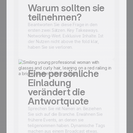
Warum sollten sie
teilnehmen?
Beantworten Sie diese Frage in den
ersten zwei Sätzen. Key Takeaways.
Networking-Wert. Exklusive Inhalte. Ist
der Nutzen nicht above the fold klar,
haben Sie sie verloren.
Eine persönliche
Einladung
verändert die
Antwortquote
Sprechen Sie mit Namen an. Beziehen
Sie sich auf die Branche. Erwähnen Sie
frühere Events, an denen sie
teilgenommen haben. Dynamische Tags
machen aus einem Broadcast etwas,