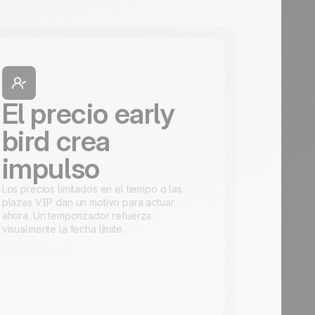
El precio early
bird crea
impulso
Los precios limitados en el tiempo o las
plazas VIP dan un motivo para actuar
ahora. Un temporizador refuerza
visualmente la fecha límite.