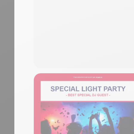
calendar.
Hand-drawn ornament hero
activity cards with photo 
Mobile responsive
Tested on the most popula
This is some text inside of 
Empieza gratis
Family Eve
Kids events need a single CTA
urgency. Family Event splits e
— pink, blue, orange, pink-w