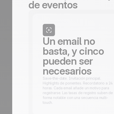
de eventos
Un email no
basta, y cinco
pueden ser
necesarios
Save-the-date. Invitación principal.
Highlights de ponentes. Recordatorio a 24
horas. Cada email añade un motivo para
registrarse. Las tasas de registro suben de
forma notable con una secuencia multi-
touch.