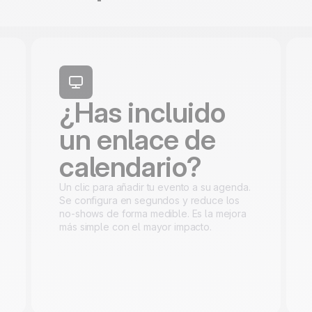
¿Has incluido
un enlace de
calendario?
Un clic para añadir tu evento a su agenda.
Se configura en segundos y reduce los
no-shows de forma medible. Es la mejora
más simple con el mayor impacto.