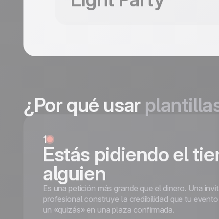
¿Por qué usar
plantill
1
Estás pidiendo el ti
alguien
Es una petición más grande que el dinero. Una invi
profesional construye la credibilidad que tu evento
Light Party
un «quizás» en una plaza confirmada.