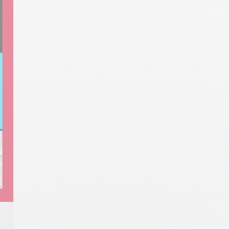
New Year Party is the event sibling of Ha
 Kids Activities' royal-blue intro panel
New Year. Where the corporate version
d family circle photo anchors the
stayed on company letters, this one runs 
/turquoise contact blocks (CONTACT US
fireworks-over-Champs-Élysées night he
e out the page. For family centres,
with 'Happy / New year Party' cursive
ddler clubs.
overlay, dashed-bordered 'LOREM IPSU
pink/blue/orange/pink-with-bee) +
PROCESSIT MORBOSQUE' subtitles, a
e photo + 3 teal/blue contact footer
'31/12-10:00' time stamp, a red 'Click Me'
As
button, and a white footer with 5 social ic
(Facebook / Twitter / G+ / YouTube /
r messaging platforms
Instagram). For NYE clubs, restaurants,
a div block.
hotels, and party organisers.
Fireworks-over-Champs-Élysées night
hero + cursive 'Happy / New year Part
overlay + '31/12-10:00' time stamp + r
Click Me + 5-icon social footer
Mobile responsive
Tested on the most popular messaging
platforms
This is some text inside of a div block.