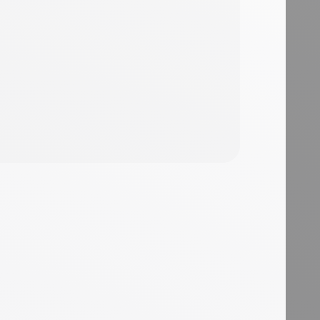
Gallery openings are the
easiest events to sell —
show the art, name the
a
artist, set the time.
Exhibition lays out a
s,
'Street Art Exhibition'
black-on-gradient hero
s
with the date stamped
beneath ('Wednesday
p +
18th January - 8PM to
12PM') and a 'Get your
ons
tickets' button, then
drops two artwork
blocks (John Doe /
2022 New York and
Maria Rivera / 2019 San
Juan) with image and
artist credit, a 'See more
works' CTA, and a white
'Main Event' footer with