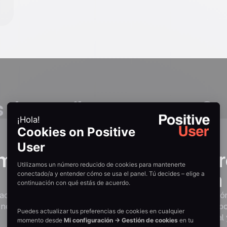
Empieza gratis
as de email para eventos?
2
empo de
¿Por qué r
flujo cada
tación cuidada y
Save-the-date. Invitación
 necesita para convertir
última hora. Follow-up p
Coming Soon
la secuencia profesional