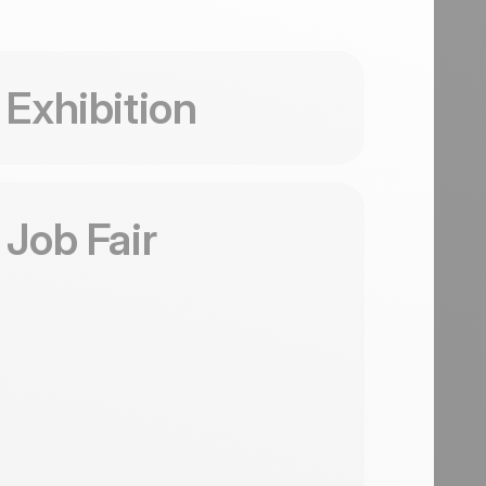
sar esta plantilla
Exhibition
sar esta plantilla
Job Fair
Exhibition
her
Coming
ns
Soon
l-
al