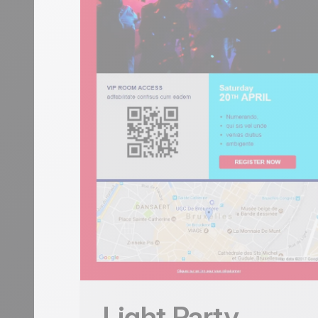
Book Now button. A 'Parents &
sets the tone, a yellow-frame
middle, and three teal/blue
/ FOLLOW US / VISIT US) clos
kids workshops, and parent-to
Coloured Activity blocks (
yellow-framed family circl
blocks + 2 Book Now CT
Mobile responsive
Tested on the most popula
This is some text inside of 
Empieza gratis
Usar esta plantilla
Light Party