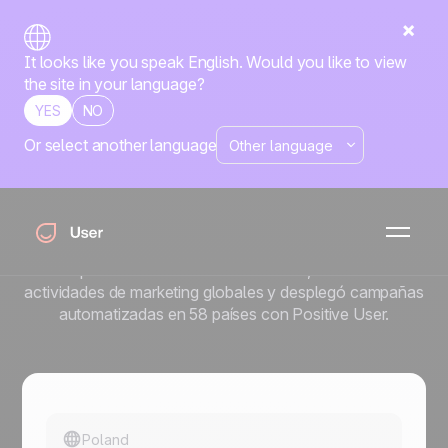
It looks like you speak English. Would you like to view
the site in your language?
YES
NO
Or select another language
Del crecimiento lento de
suscriptores a +162 % en 2
años con Positive User
Descubre cómo Somfy aumentó el crecimiento de sus
suscriptores de newsletter un +162 %, centralizó las
actividades de marketing globales y desplegó campañas
automatizadas en 58 países con Positive User.
Poland