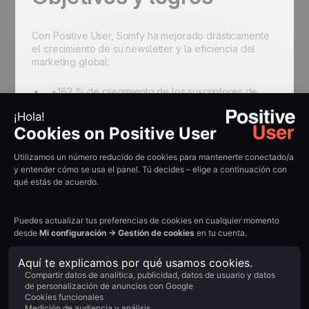
Con Positive User, Somfy ha mejorado drásticamente
el crecimiento de su newsletter y la eficiencia del
marketing global:
+162 % de crecimiento de los suscriptores de
newsletter en 2 años
Actividades de marketing centralizadas en 58
países
Estrategia de campaña global implementada y
escalada
Implementación rápida sin una fase de
configuración de meses
Excelente soporte del socio tecnológico desde
el primer día
Resumir con IA:
Example H2