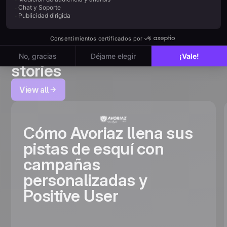
Read other
customer
stories
View all
Cómo Avoriaz llena sus
pistas de esquí con
campañas
personalizadas y
Positive User