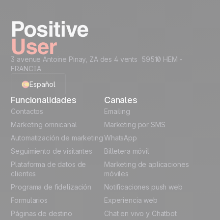
marketing, ventas, producto y soporte.
Crea tu cuenta gratis
3 avenue Antoine Pinay, ZA des 4 vents 59510 HEM -
FRANCIA
Español
Funcionalidades
Canales
English
Contactos
Emailing
Marketing omnicanal
Marketing por SMS
French
Automatización de marketing
WhatsApp
Seguimiento de visitantes
Billetera móvil
Polish
Plataforma de datos de
Marketing de aplicaciones
German
clientes
móviles
Programa de fidelización
Notificaciones push web
Italian
Formularios
Experiencia web
Páginas de destino
Chat en vivo y Chatbot