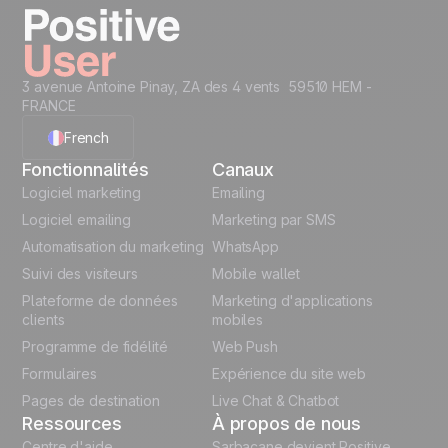
Commencez maintenant
3 avenue Antoine Pinay, ZA des 4 vents 59510 HEM -
FRANCE
French
Fonctionnalités
Canaux
English
Logiciel marketing
Emailing
Logiciel emailing
Marketing par SMS
Polish
Automatisation du marketing
WhatsApp
Suivi des visiteurs
Mobile wallet
German
Plateforme de données
Marketing d'applications
Italian
clients
mobiles
Programme de fidélité
Web Push
Español
Formulaires
Expérience du site web
Pages de destination
Live Chat & Chatbot
Ressources
À propos de nous
Centre d'aide
Sarbacane devient Positive