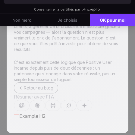
Si votre objectif est d'envoyer des emails de temps
en temps à peu de frais, une solution low-cost peut
suffire. Mais si vous cherchez à construire une
communication marketing performante, à fidéliser vos
clients, à générer de la croissance mesurable grâce à
vos campagnes — alors la question n'est plus
vraiment le prix de l'abonnement. La question, c'est
ce que vous êtes prêt à investir pour obtenir de vrais
résultats.
C'est exactement cette logique que Positive User
incarne depuis plus de deux décennies : un
partenaire qui s'engage dans votre réussite, pas un
simple fournisseur de logiciel.
Retour au blog
Résumer avec l'IA :
Example H2