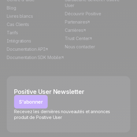
User
Blog
Découvrir Positive
Livres blancs
Partenaires
Cas Clients
Carrières
Tarifs
Trust Center
Intégrations
Nous contacter
Documentation API
Documentation SDK Mobile
Positive User Newsletter
S'abonner
Recevez les dernières nouveautés et annonces
🍪
produit de Positive User