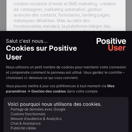
solution moderne d'email et SMS marketing : création
de campagnes, marketing automation, gestion
avancée des contacts, formulaires, landing pages,
statistiques détaillées. Mais au-delà des
fonctionnalités standard, la plateforme intègre des
capacités avancées conçues pour aller plus loin :
optimisation de l'envoi, scoring des contacts, gestion
de la pression marketing, outils de création assistés
par intelligence artificielle.
Ces fonctionnalités ne sont pas des gadgets. Ce sont
des leviers concrets pour améliorer vos taux
d'ouverture, réduire le risque d'arriver en spam, et
produire des contenus plus engageants, plus
rapidement.
Le vrai critère de choix :
qu'est-ce que vous
voulez accomplir ?