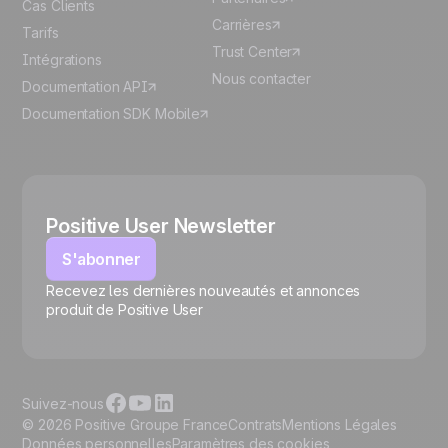
Cas Clients
Carrières
Tarifs
Trust Center
Intégrations
Nous contacter
Documentation API
Documentation SDK Mobile
Positive User Newsletter
S'abonner
Recevez les dernières nouveautés et annonces
🍪
produit de Positive User
Suivez-nous
© 2026 Positive Groupe France
Contrats
Mentions Légales
Données personnelles
Paramètres des cookies