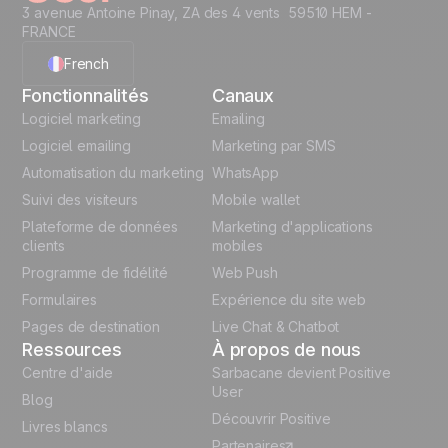
3 avenue Antoine Pinay, ZA des 4 vents 59510 HEM -
FRANCE
French
Fonctionnalités
Canaux
English
Logiciel marketing
Emailing
Logiciel emailing
Marketing par SMS
Polish
Automatisation du marketing
WhatsApp
Suivi des visiteurs
Mobile wallet
German
Plateforme de données
Marketing d'applications
Italian
clients
mobiles
Programme de fidélité
Web Push
Español
Formulaires
Expérience du site web
Pages de destination
Live Chat & Chatbot
Ressources
À propos de nous
Centre d'aide
Sarbacane devient Positive
User
Blog
Découvrir Positive
Livres blancs
Partenaires