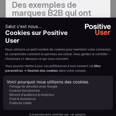
Des exemples de
marques B2B qui ont
osé
Certaines entreprises ont brillamment intégré l'humour
à leur communication B2B :
Slack
avec ses vidéos publicitaires absurdes sur
les problèmes de communication en entreprise —
qui font sourire parce qu'ils sont vrais.
Dropbox
qui joue sur des mises en scène
humoristiques pour simplifier la gestion de fichiers
dans ses campagnes.
Zendesk
qui mise sur des mises en situation
drôles pour illustrer les défis du service client.
Ces marques ont une chose en commun : leur humour
est toujours au service du message, jamais une fin en
soi.