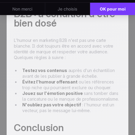
L'humour en marketing
B2B : à condition d'être
bien dosé
L'humour en marketing B2B n'est pas une carte
blanche. Il doit toujours être en accord avec votre
identité de marque et respecter votre audience.
Quelques règles à suivre :
Testez vos contenus
auprès d'un échantillon
avant de les publier à grande échelle.
Évitez l'humour offensant
ou les références
trop niche qui pourraient exclure ou choquer.
Jouez sur l'émotion positive
sans tomber dans
la caricature ou le manque de professionnalisme.
N'oubliez pas votre objectif
: l'humour est un
vecteur, pas le message lui-même.
Conclusion