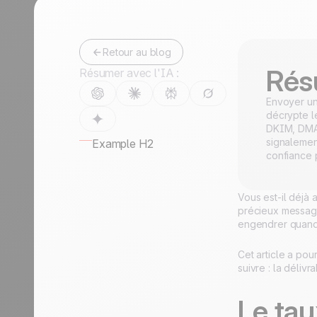
Retour au blog
Rés
Résumer avec l'IA :
Envoyer un
décrypte le
DKIM, DMAR
signalemen
Example H2
confiance 
Vous est-il déjà 
précieux message 
engendrer quand 
Cet article a po
suivre : la déliv
Le tau