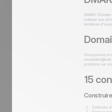
DMARC (Domain-ba
indiquer aux serv
tentatives d'usu
Domai
Vous pouvez envo
newsletter@mail.
problème sur vo
15 con
Construire
Collectez un
Éliminez ré