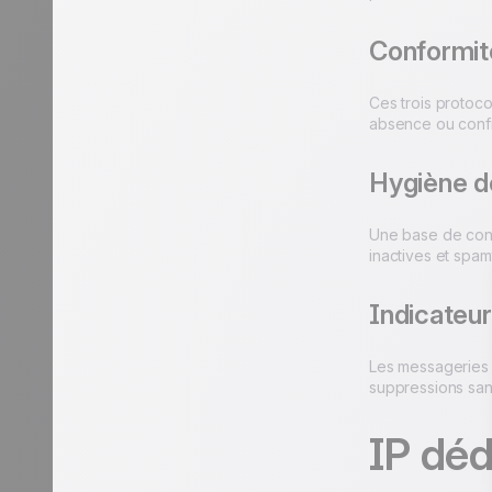
Conformi
Ces trois protoco
absence ou confi
Hygiène de
Une base de cont
inactives et spam
Indicateu
Les messageries 
suppressions sans
IP déd