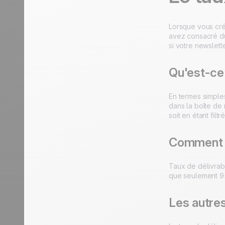
Lorsque vous cré
avez consacré du 
si votre newslett
Qu'est-ce 
En termes simples
dans la boîte de 
soit en étant filt
Comment s
Taux de délivrab
que seulement 95
Les autres