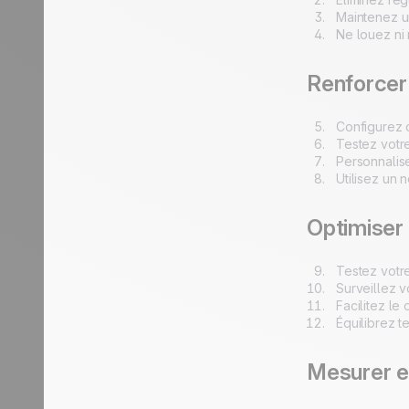
Maintenez u
Ne louez ni 
Renforcer 
Configurez
Testez votr
Personnalis
Utilisez un
Optimiser 
Testez votre
Surveillez v
Facilitez l
Équilibrez t
Mesurer et