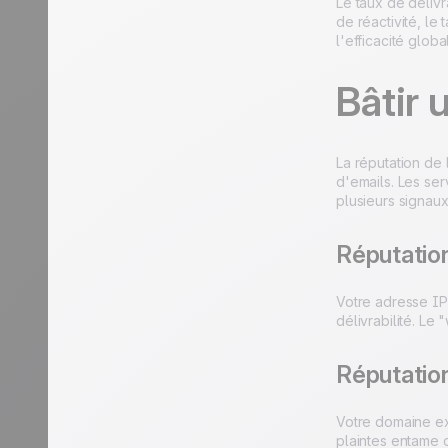
Le taux de délivra
de réactivité, l
l'efficacité glo
Bâtir 
La réputation de 
d'emails. Les se
plusieurs signaux 
Réputation
Votre adresse IP
délivrabilité. L
Réputatio
Votre domaine ex
plaintes entame 