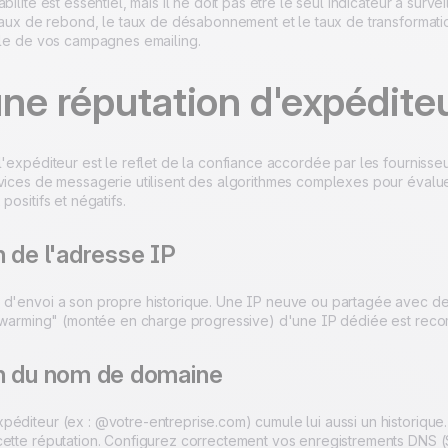
bilité est essentiel, mais il ne doit pas être le seul indicateur à survei
e taux de rebond, le taux de désabonnement et le taux de transformat
bale de vos campagnes emailing.
une réputation d'expédite
l'expéditeur est le reflet de la confiance accordée par les fourniss
rvices de messagerie utilisent des algorithmes complexes pour évalue
positifs et négatifs.
 de l'adresse IP
 d'envoi a son propre historique. Une IP neuve ou partagée avec de
e "warming" (montée en charge progressive) d'une IP dédiée est re
n du nom de domaine
péditeur (ex : @votre-entreprise.com) cumule lui aussi un historiq
cette réputation. Configurez correctement vos enregistrements DNS