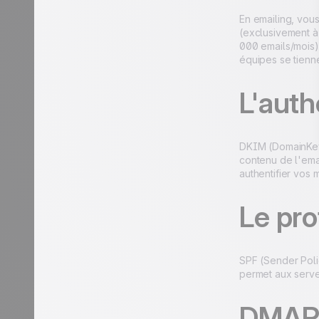
En emailing, vou
(exclusivement à 
000 emails/mois)
équipes se tienne
L'auth
DKIM (DomainKeys
contenu de l'emai
authentifier vos
Le pr
SPF (Sender Poli
permet aux serveu
DMARC 