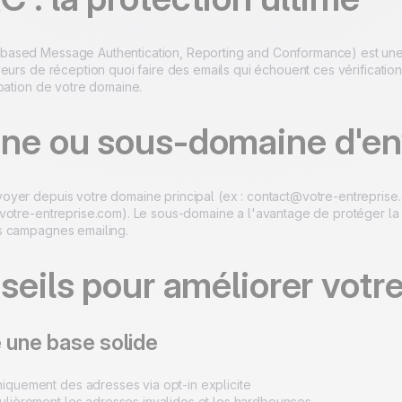
sed Message Authentication, Reporting and Conformance) est une p
eurs de réception quoi faire des emails qui échouent ces vérification
rpation de votre domaine.
ne ou sous-domaine d'en
yer depuis votre domaine principal (ex : contact@votre-entreprise
votre-entreprise.com). Le sous-domaine a l'avantage de protéger la 
s campagnes emailing.
seils pour améliorer votre 
 une base solide
iquement des adresses via opt-in explicite
gulièrement les adresses invalides et les hardbounces