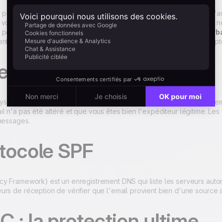
s pouvez envoyer via une adresse IP partagée (mutualisée avec d'a
vous). L'IP dédiée offre un contrôle total sur votre réputation mais 
 pour maintenir une bonne réputation. Chez
Positive User (ex-Sar
nt à votre disposition pour vous conseiller sur le choix le plus adapté
entification DKIM
 Identified Mail) est un protocole qui permet de signer numériquem
l n'a pas été altéré et que vous êtes bien l'expéditeur légitime. Les
 messages.
otocole SPF
cy Framework) est un enregistrement DNS qui liste les serveurs auto
rs de réception de vérifier que l'email provient bien d'une source a
: la protection ultime