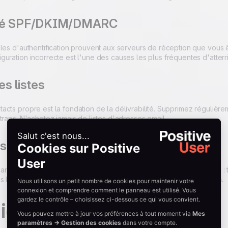
té SPF/DKIM/DMARC
les d'authentification prouvent aux serveurs de réception que vous ê
guration incorrecte est l'une des causes les plus fréquentes d'atter
s listes
acts propre est la fondation de la délivrabilité. Supprimez réguliè
traps. N'achetez jamais de listes d'adresses email.
rs comportementaux
analysent comment vos destinataires interagissent avec vos emails : 
 lecture. Plus l'engagement est fort, meilleure est votre réputation.
iée vs IP partagée