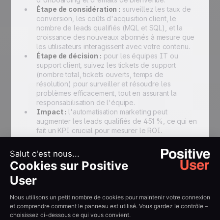
Étape de considération :
surveillez les taux de
conversion, les coûts d'acquisition client, le
nombre de leads qualifiés (MQL et SQL), et la
croissance des nouveaux abonnés à mesure que
les utilisateurs interagissent avec votre contenu.
Étape de décision :
pour les équipes IT ou
support client, suivez les tickets de support
(nombre total, tickets ouverts, temps de
résolution) pour surveiller et résoudre les
problèmes efficacement, tout en assurant la
responsabilisation de l'équipe.
Impact :
l'automatisation marketing peut
augmenter les leads qualifiés de 451 %, ce qui en
fait un KPI crucial pour mesurer le ROI.
4. Utilisez les bons outils et
définissez vos benchmarks
La technologie est essentielle pour suivre et analyser
vos KPI. Un logiciel d'automatisation marketing ne se
contente pas de suivre et d'analyser les KPI : il réduit