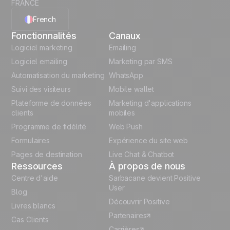
FRANCE
French
Fonctionnalités
Canaux
English
Logiciel marketing
Emailing
Logiciel emailing
Marketing par SMS
Polish
Automatisation du marketing
WhatsApp
Suivi des visiteurs
Mobile wallet
German
Plateforme de données
Marketing d'applications
Italian
clients
mobiles
Programme de fidélité
Web Push
Español
Formulaires
Expérience du site web
Pages de destination
Live Chat & Chatbot
Ressources
À propos de nous
Centre d'aide
Sarbacane devient Positive
User
Blog
Découvrir Positive
Livres blancs
Partenaires
Cas Clients
Carrières