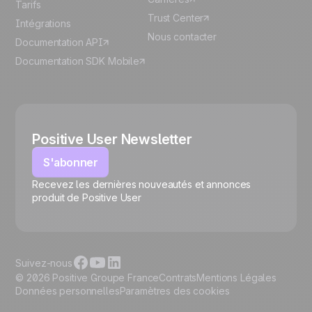
Tarifs
Trust Center
Intégrations
Nous contacter
Documentation API
Documentation SDK Mobile
Positive User Newsletter
S'abonner
Recevez les dernières nouveautés et annonces
🍪
produit de Positive User
Suivez-nous
© 2026 Positive Groupe France
Contrats
Mentions Légales
Données personnelles
Paramètres des cookies
Gérer les cookies