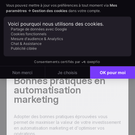
les erreurs humaines en automatisant les tâches
répétitives. Il permet aux entreprises de délivrer des
expériences personnalisées efficacement et peut
rationaliser les processus de segmentation et de
ciblage. Des systèmes comme User.com permettent
aux entreprises de délivrer des expériences
personnalisées efficaces et d'obtenir un ROI positif
en réduisant les erreurs humaines. Une fois votre outil
en place, établissez des benchmarks à partir de vos
données historiques ou de standards sectoriels pour
fixer des cibles réalistes et disposer d'une base de
référence pour mesurer votre succès.
Bonnes pratiques en
automatisation
marketing
Adopter des bonnes pratiques éprouvées vous
permet de maximiser la valeur de votre investissement
en automatisation marketing et d'optimiser vos
opérations.