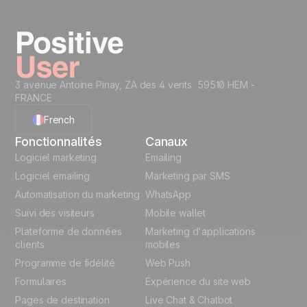
sur une interface unique, pensée pour vous.
Commencez maintenant
3 avenue Antoine Pinay, ZA des 4 vents 59510 HEM -
FRANCE
French
Fonctionnalités
Canaux
English
Logiciel marketing
Emailing
Logiciel emailing
Marketing par SMS
Polish
Automatisation du marketing
WhatsApp
Suivi des visiteurs
Mobile wallet
German
Plateforme de données
Marketing d'applications
Italian
clients
mobiles
Programme de fidélité
Web Push
Español
Formulaires
Expérience du site web
Pages de destination
Live Chat & Chatbot