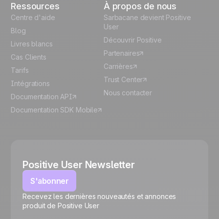
Ressources
À propos de nous
Centre d'aide
Sarbacane devient Positive
User
Blog
Découvrir Positive
Livres blancs
Partenaires
Cas Clients
Carrières
Tarifs
Trust Center
Intégrations
Nous contacter
Documentation API
Documentation SDK Mobile
Positive User Newsletter
S'abonner
Recevez les dernières nouveautés et annonces
🍪
produit de Positive User