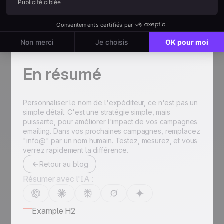
Taux d'engagement : meilleur, car vos emails
paraissent plus personnels
Fidélisation : vos clients se sentent mieux
accompagnés et font davantage confiance à
votre marque
En résumé
Personnaliser le nom de l'expéditeur, ce n'est pas un
simple détail. C'est une stratégie simple, mais
puissante, pour améliorer l'impact de vos campagnes
emailing. Dans vos prochaines campagnes, remplacez
"info@"
par un nom humain. Testez, mesurez, et vous
verrez rapidement la différence.
Retour au blog
Résumer avec l'IA :
Example H2