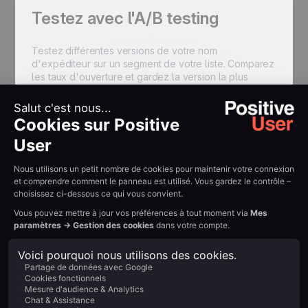
Testez avec l'A/B testing
Testez différentes versions de votre nom
d'expéditeur sur un segment de votre liste. Comparez
les taux d'ouverture et gardez la version la plus
performante.
Une mise en œuvre
simple pour des
résultats immédiats
Mettre en place un nom d'expéditeur personnalisé
n'est pas compliqué. Dans
Positive User
, il vous suffit
d'écrire le nom souhaité dans la partie expéditeur de
votre campagne. Et les résultats sont mesurables dès
les premières campagnes :
Taux d'ouverture : plus élevé grâce à un nom
humain identifiable