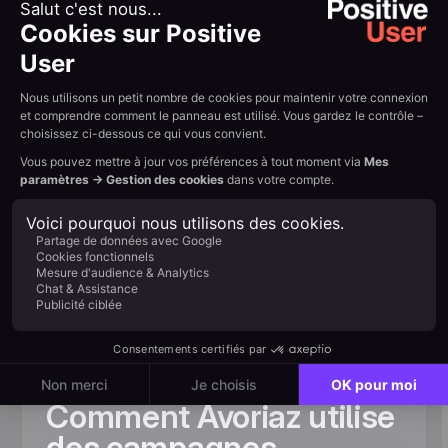
{{QUOTE-TESTI-2}}
Résumer avec l'IA :
Example H2
Read other
customer
stories
View all
Comment Avoriaz utilise
des campagnes