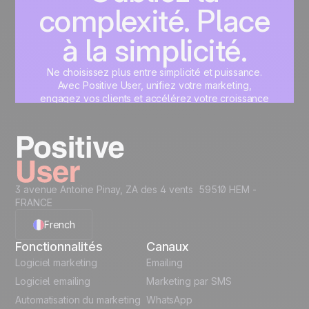
complexité. Place
à la simplicité.
Ne choisissez plus entre simplicité et puissance.
Avec Positive User, unifiez votre marketing,
engagez vos clients et accélérez votre croissance
sur une interface unique, pensée pour vous.
Commencez maintenant
3 avenue Antoine Pinay, ZA des 4 vents 59510 HEM -
FRANCE
French
Fonctionnalités
Canaux
English
Logiciel marketing
Emailing
Logiciel emailing
Marketing par SMS
Polish
Automatisation du marketing
WhatsApp