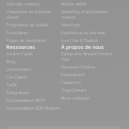
Suivi des visiteurs
Mobile wallet
German
Plateforme de données
Marketing d'applications
Italian
clients
mobiles
Programme de fidélité
Web Push
Español
Formulaires
Expérience du site web
Pages de destination
Live Chat & Chatbot
Ressources
À propos de nous
Centre d'aide
Sarbacane devient Positive
User
Blog
Découvrir Positive
Livres blancs
Partenaires
Cas Clients
Carrières
Tarifs
Trust Center
Intégrations
Nous contacter
Documentation API
Documentation SDK Mobile