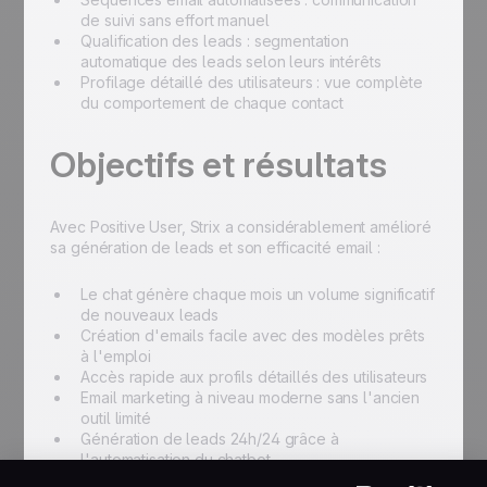
de suivi sans effort manuel
Qualification des leads : segmentation
automatique des leads selon leurs intérêts
Profilage détaillé des utilisateurs : vue complète
du comportement de chaque contact
Objectifs et résultats
Avec Positive User, Strix a considérablement amélioré
sa génération de leads et son efficacité email :
Le chat génère chaque mois un volume significatif
de nouveaux leads
Création d'emails facile avec des modèles prêts
à l'emploi
Accès rapide aux profils détaillés des utilisateurs
Email marketing à niveau moderne sans l'ancien
outil limité
Génération de leads 24h/24 grâce à
l'automatisation du chatbot