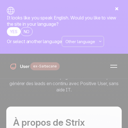
It looks like you speak English. Would you like to view
the site in your language?
YES
NO
Or select another language
Comment Strix génère des
leads 24h/24 avec Positive
User
ex-Sarbacane
Découvrez comment Strix utilise des chatbots
automatisés et des campagnes email intuitives pour
générer des leads en continu avec Positive User, sans
aide IT.
À propos de Strix