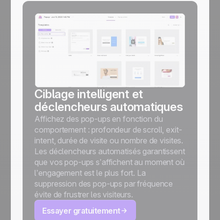
u
Ciblage intelligent et
déclencheurs automatiques
Affichez des pop-ups en fonction du
comportement : profondeur de scroll, exit-
intent, durée de visite ou nombre de visites.
Les déclencheurs automatisés garantissent
que vos pop-ups s’affichent au moment où
l’engagement est le plus fort. La
suppression des pop-ups par fréquence
évite de frustrer les visiteurs.
Essayer gratuitement