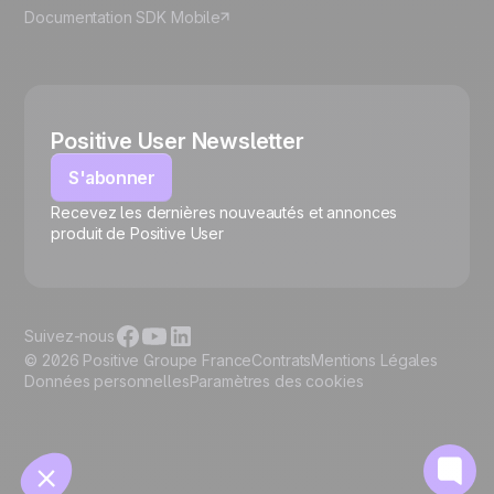
Documentation SDK Mobile
Positive User Newsletter
S'abonner
Recevez les dernières nouveautés et annonces
🍪
produit de Positive User
Suivez-nous
© 2026 Positive Groupe France
Contrats
Mentions Légales
Données personnelles
Paramètres des cookies
Gérer les cookies