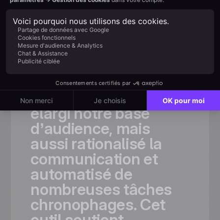
Adopté par
les équipes les
plus
ambitieuses
«Grâce
à
Positive
User,
nous
avons
non
seulement
considérablement
élargi
notre
base
d’audience,
mais
aussi
rationalisé
la
communication
et
automatisé
de
nombreuses
tâches
chronophages.
Cet
outil
soutient