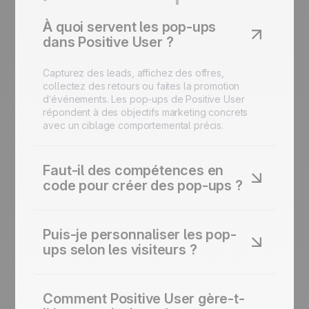
À quoi servent les pop-ups
dans Positive User ?
Capturez des leads, affichez des offres,
collectez des retours ou faites la promotion
d’événements. Les pop-ups de Positive User
répondent à des objectifs marketing concrets
avec un ciblage comportemental précis.
Faut-il des compétences en
code pour créer des pop-ups ?
Non. Positive User inclut un éditeur drag-and-
drop pour créer des formulaires pop-up sans
Puis-je personnaliser les pop-
une ligne de code. Aucun développeur requis.
ups selon les visiteurs ?
Oui. La personnalisation des pop-ups utilise les
attributs contact, l’historique de visite et les
Comment Positive User gère-t-
comportements. Chaque visiteur voit un message