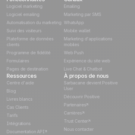
English
Logiciel marketing
Emailing
Logiciel emailing
Marketing par SMS
Polish
Automatisation du marketing
WhatsApp
Suivi des visiteurs
Mobile wallet
German
Plateforme de données
Marketing d'applications
Italian
clients
mobiles
Programme de fidélité
Web Push
Español
Formulaires
Expérience du site web
Pages de destination
Live Chat & Chatbot
Ressources
À propos de nous
Centre d'aide
Sarbacane devient Positive
User
Blog
Découvrir Positive
Livres blancs
Partenaires
Cas Clients
Carrières
Tarifs
Trust Center
Intégrations
Nous contacter
Documentation API