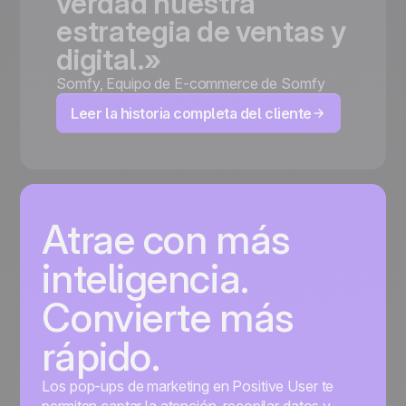
verdad
nuestra
estrategia
de
ventas
y
digital.»
Somfy
,
Equipo de E-commerce de Somfy
Leer la historia completa del cliente
Atrae con más
inteligencia.
Convierte más
rápido.
Los pop-ups de marketing en Positive User te
permiten captar la atención, recopilar datos y