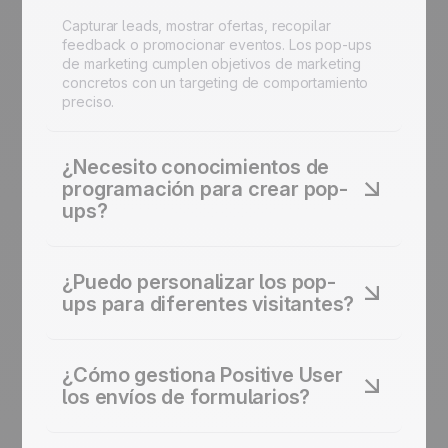
Capturar leads, mostrar ofertas, recopilar
feedback o promocionar eventos. Los pop-ups
de marketing cumplen objetivos de marketing
concretos con un targeting de comportamiento
preciso.
¿Necesito conocimientos de
programación para crear pop-
ups?
No. Positive User incluye un editor drag-and-
drop para crear formularios pop-up sin una línea
¿Puedo personalizar los pop-
de código. Sin necesidad de desarrolladores.
ups para diferentes visitantes?
Sí. La personalización de pop-ups utiliza atributos
de contacto, historial de visitas y
¿Cómo gestiona Positive User
comportamiento. Cada visitante ve un mensaje
los envíos de formularios?
adaptado a su perfil.
Cada envío se almacena al instante en el perfil