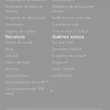
Polish
Plataforma de datos de
Marketing de aplicaciones
German
clientes
móviles
Programa de fidelización
Notificaciones push web
Italian
Formularios
Experiencia web
Páginas de destino
Chat en vivo y Chatbot
Recursos
Quiénes somos
Centro de ayuda
Por qué User
Blog
Descubre Positive
Ebooks
Programa de socios
Casos de éxito
Empleos
Precios
Trust Center
Integraciones
Contáctanos
Documentación de la API
Documentación del SDK
móvil