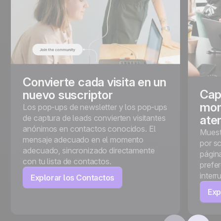
Convierte cada visita en un
Cap
nuevo suscriptor
mom
Los pop-ups de newsletter y los pop-ups
de captura de leads convierten visitantes
ate
anónimos en contactos conocidos. El
Muest
mensaje adecuado en el momento
por sc
adecuado, sincronizado directamente
págin
con tu lista de contactos.
prefe
interr
Explorar los Contactos
Exp