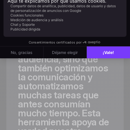
«Gracias
a
Positive
User,
no
solo
ampliamos
significativamente
nuestra
base
de
audiencia,
sino
que
también
optimizamos
la
comunicación
y
automatizamos
muchas
tareas
que
antes
consumían
mucho
tiempo.
Esta
herramienta
apoya
de