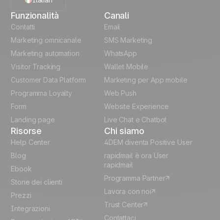
Code Snippets
Cheat Sheet
Funzionalità
Canali
English
Automation
Contatti
Email
templates
Marketing omnicanale
SMS Marketing
French
Marketing automation
WhatsApp
Unlock the full use-case
Visitor Tracking
Wallet Mobile
Polish
Customer Data Platform
Marketing per App mobile
German
Programma Loyalty
Web Push
Form
Website Experience
Español
Landing page
Live Chat e Chatbot
Risorse
Chi siamo
Help Center
4DEM diventa Positive User
Blog
rapidmail è ora User
rapidmail
Ebook
Programma Partner
Storie dei clienti
Lavora con noi
Prezzi
Trust Center
Integrazioni
Contattaci