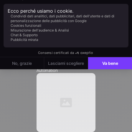
Azienda *
Ruolo *
Automation
Email
*
Numero di telefono *