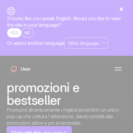
It looks like you speak English. Would you like to view
the site in your language?
YES
NO
Or select another language
Pop-up
raccomandazioni AI:
visualizzazione
promozioni e
bestseller
Promuovi dinamicamente i migliori prodotti in un unico
pop-up che cattura l'attenzione, dando priorità alle
promozioni attive e poi ai bestseller.
Start with this use case