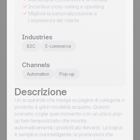
Incentiva cross-selling e upselling
Migliora la personalizzazione e
l'esperienza del cliente
Industries
B2C
E-commerce
Channels
Automation
Pop-up
Descrizione
Un acquirente che naviga su pagine di categoria o
prodotto è già in modalità acquisto. Questo
scenario coglie quel momento con un unico pop-
up ben temporizzato che mostra
automaticamente i prodotti più rilevanti. La logica
è semplice ma intelligente: le promozioni che