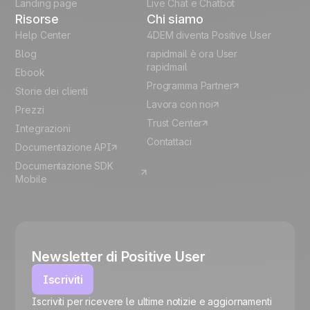
Landing page
Live Chat e Chatbot
Risorse
Chi siamo
Help Center
4DEM diventa Positive User
Blog
rapidmail è ora User
rapidmail
Ebook
Programma Partner
Storie dei clienti
Lavora con noi
Prezzi
Trust Center
Integrazioni
Contattaci
Documentazione API
Documentazione SDK
Mobile
Newsletter di Positive User
Iscriviti
Iscriviti per ricevere le ultime notizie e aggiornamenti