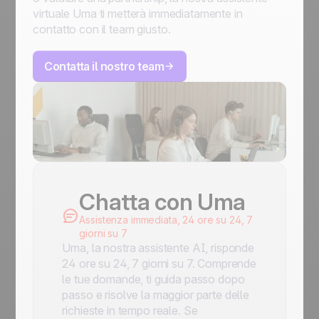
virtuale Uma ti metterà immediatamente in
contatto con il team giusto.
Contatta il nostro team
Chatta con Uma
Assistenza immediata, 24 ore su 24, 7
giorni su 7
Uma, la nostra assistente AI, risponde
24 ore su 24, 7 giorni su 7. Comprende
le tue domande, ti guida passo dopo
passo e risolve la maggior parte delle
richieste in tempo reale. Se