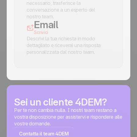
necessario, trasferisce la
conversazione a un esperto del
nostro team.
Email
Scrivici
Descrivi la tua richiesta in modo
dettagliato e riceverai una risposta
personalizzata dal nostro team.
Sei un cliente 4DEM?
Per te non cambia nulla. I nostri team restano a
vostra disposizione per assistervi e rispondere alle
vostre domande.
Contatta il team 4DEM