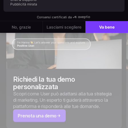
Richiedi la tua demo
personalizzata
Scopri come User può adattarsi alla tua strategia
di marketing. Un esperto ti guiderà attraverso la
piattaforma e risponderà alle tue domande.
Prenota una demo