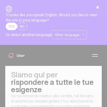
It looks like you speak English. Would you like to view
the site in your language?
YES
NO
Or select another language
Contattaci
I nostri team europei offrono supporto nella tua lingua.
Siamo qui per
rispondere a tutte le tue
esigenze
Se hai domande relative alle vendite, hai bisogno
di assistenza, desideri gestire il tuo abbonamento
o valutare una partnership, la nostra assistente