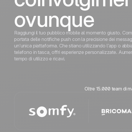
relazione
ogni
Turismo
relazione
ovunque
Scopri di più
Scopri di più
Raggiungi il tuo pubblico mobile al momento giusto. Com
portata delle notifiche push con la precisione dei messag
un’unica piattaforma. Che stiano utilizzando l’app o abbia
telefono in tasca, offri esperienze personalizzate. Aumen
tempo di utilizzo e ricavi.
Oltre 15.000 team di ma