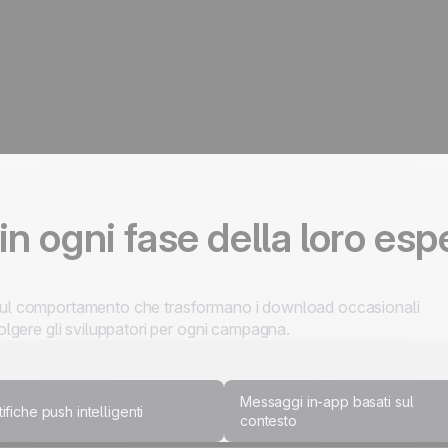
 in ogni fase della loro es
i sul comportamento che trasformano i download occasionali
nvolgere gli sviluppatori per ogni campagna.
Messaggi in-app basati sul
ifiche push intelligenti
contesto