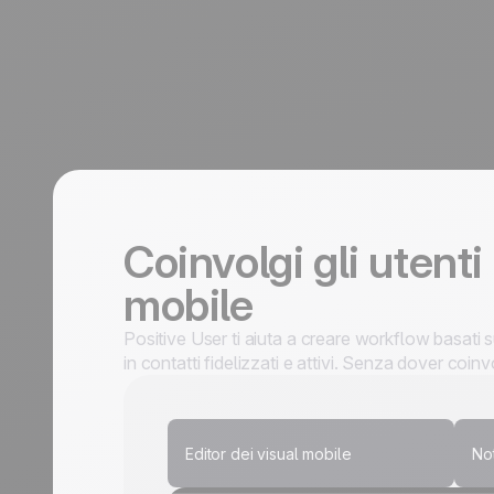
Coinvolgi gli utenti
mobile
Positive User ti aiuta a creare workflow basat
in contatti fidelizzati e attivi. Senza dover coi
Editor dei visual mobile
Not