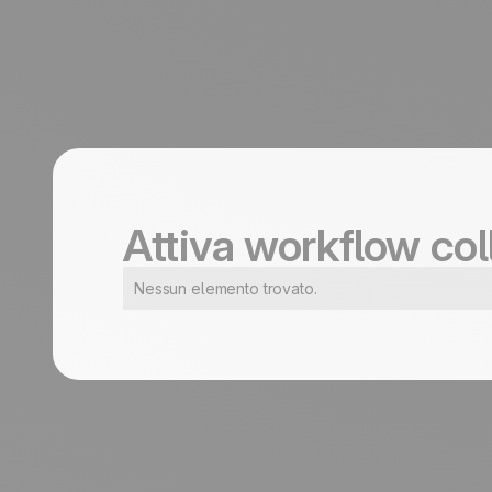
Attiva workflow col
Nessun elemento trovato.