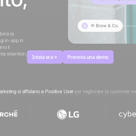
Sviluppato al 100% in
Europa e ospitato su
4.8
su Trustpilot
server europei.
Certificazione ISO 27001
bina la
gi in-app in
no il
ta retention,
Inizia ora
Prenota una demo
rketing si affidano a Positive User
per migliorare la customer exp