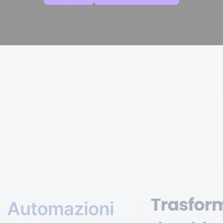
Sviluppato al 100% in
Europa e ospitato su
4.8
su Trustpilot
server europei.
Certificazione ISO 27001