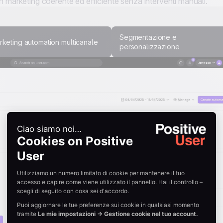
n marketing coerente ed efficiente senza interventi manuali.
Segmentazione e
rketing automation multicanale
personalizzazione