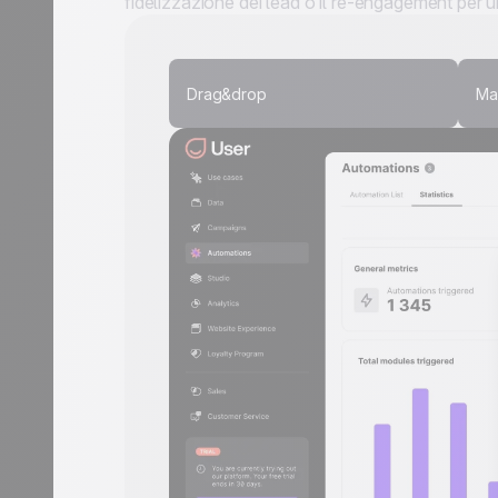
fidelizzazione dei lead o il re-engagement per u
Drag&drop
Ma