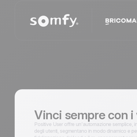
Vinci sempre con i
Positive User offre un'automazione semplice, i
degli utenti, segmentano in modo dinamico e pe