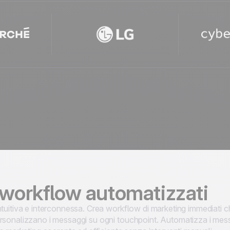
 workflow automatizzati
ntuitiva e interconnessa. Crea workflow di marketing immediat
rsonalizzano i messaggi su ogni touchpoint. Automatizza i mess