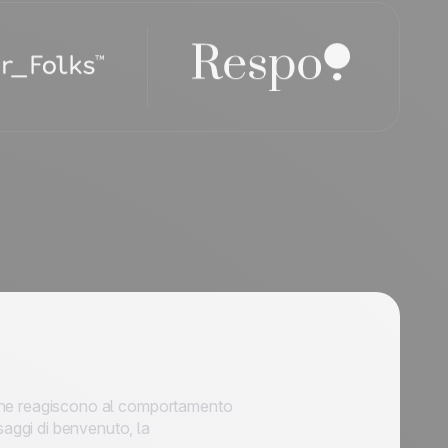
i che reagiscono al comportamento
aggi di benvenuto, la