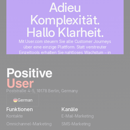
Adieu
Komplexität.
Hallo Klarheit.
Mit User.com steuern Sie alle Customer Journeys
über eine einzige Plattform. Statt verstreuter
Einzeltools erhalten Sie nahtloses Wachstum – in
Marketing, Vertrieb, Produkt und Support.
Jetzt starten
Poststraße 4-5, 10178 Berlin, Germany
German
Funktionen
Kanäle
English
Kontakte
E-Mail-Marketing
Omnichannel-Marketing
SMS-Marketing
French