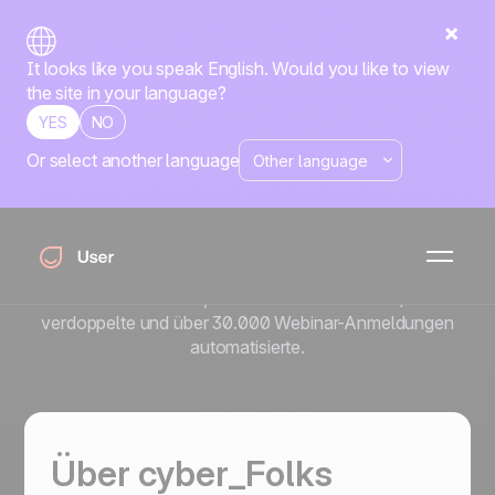
It looks like you speak English. Would you like to view
the site in your language?
YES
NO
Or select another language
Wie cyber_Folks mit
Positive User eine CTR von
16 % erreichte
Erfahren Sie, wie cyber_Folks mit gezielten Pop-ups eine
CTR von 16 % erzielte, die E-Mail-CTR durch A/B-Tests
verdoppelte und über 30.000 Webinar-Anmeldungen
automatisierte.
Über cyber_Folks