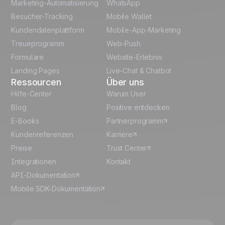
Marketing-Automatisierung
WhatsApp
Besucher-Tracking
Mobile Wallet
Polish
Kundendatenplattform
Mobile-App-Marketing
Italian
Treueprogramm
Web-Push
Formulare
Website-Erlebnis
Español
Landing Pages
Live-Chat & Chatbot
Ressourcen
Über uns
Hilfe-Center
Warum User
Blog
Positive entdecken
E-Books
Partnerprogramm
Kundenreferenzen
Karriere
Preise
Trust Center
Integrationen
Kontakt
API-Dokumentation
Mobile SDK-Dokumentation