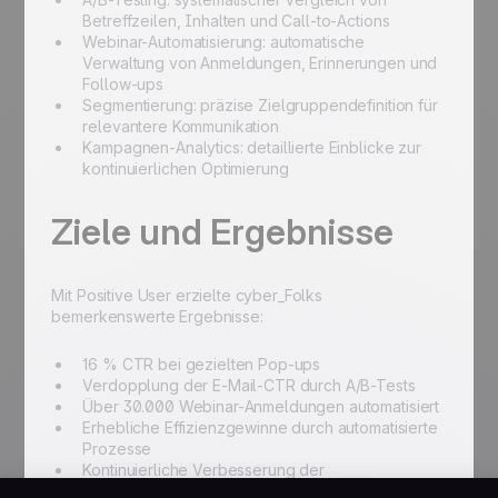
Betreffzeilen, Inhalten und Call-to-Actions
Webinar-Automatisierung: automatische
Verwaltung von Anmeldungen, Erinnerungen und
Follow-ups
Segmentierung: präzise Zielgruppendefinition für
relevantere Kommunikation
Kampagnen-Analytics: detaillierte Einblicke zur
kontinuierlichen Optimierung
Ziele und Ergebnisse
Mit Positive User erzielte cyber_Folks
bemerkenswerte Ergebnisse:
16 % CTR bei gezielten Pop-ups
Verdopplung der E-Mail-CTR durch A/B-Tests
Über 30.000 Webinar-Anmeldungen automatisiert
Erhebliche Effizienzgewinne durch automatisierte
Prozesse
Kontinuierliche Verbesserung der
Kampagnenperformance durch datengetriebene