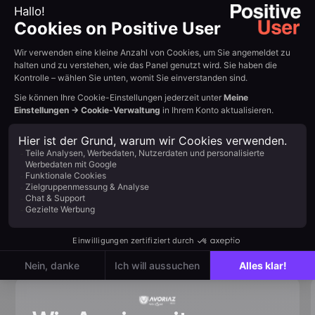
Optimierung
{{QUOTE-TESTI-2}}
Mit KI zusammenfassen:
Example H2
Read other
customer
stories
View all