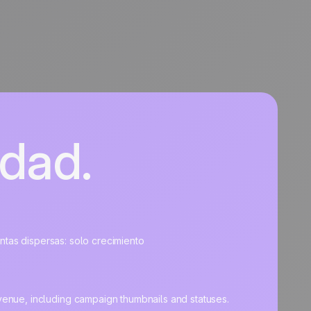
idad.
entas dispersas: solo crecimiento