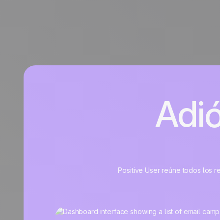
Adió
Positive User reúne todos los re