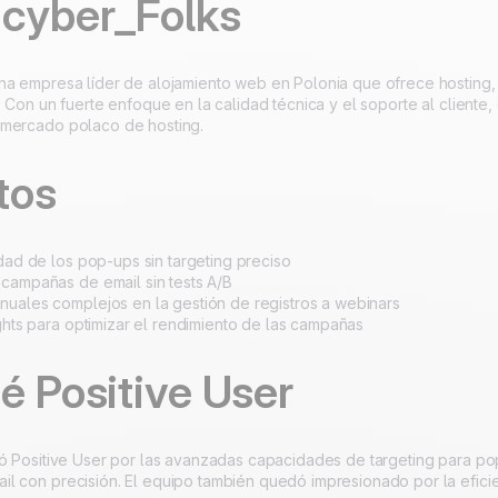
to
 cyber_Folks
100% hecho y alojado
4.8
Trustpilot
en Europa
Certificado ISO 27001
na empresa líder de alojamiento web en Polonia que ofrece hosting, 
. Con un fuerte enfoque en la calidad técnica y el soporte al cliente
 mercado polaco de hosting.
tos
idad de los pop-ups sin targeting preciso
campañas de email sin tests A/B
uales complejos en la gestión de registros a webinars
ights para optimizar el rendimiento de las campañas
é Positive User
ió Positive User por las avanzadas capacidades de targeting para pop
l con precisión. El equipo también quedó impresionado por la eficien