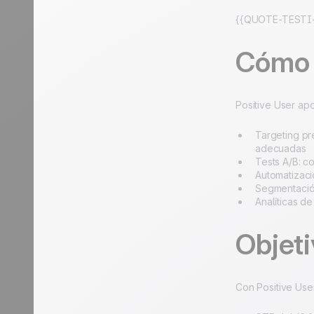
{{QUOTE-TESTI-
Cómo 
Positive User ap
Targeting pr
adecuadas
Tests A/B: c
Automatizaci
Segmentación
Analíticas d
Objeti
Con Positive Use