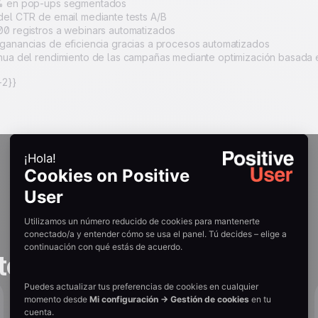
% en pop-ups segmentados
del CTR de email mediante tests A/B
0 registros a webinars automatizados
ganancias de eficiencia gracias a procesos automatizados
nua del rendimiento de las campañas mediante optimización basada 
2}}
tories