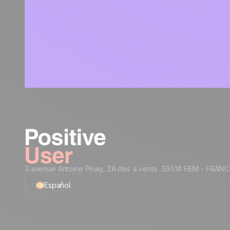
3 avenue Antoine Pinay, ZA des 4 vents 59510 HEM - FRANC
Español
English