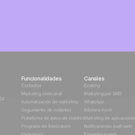
Funcionalidades
Canales
Contactos
Emailing
Marketing omnicanal
Marketing por SMS
IA
Automatización de marketing
WhatsApp
Seguimiento de visitantes
Billetera móvil
Plataforma de datos de clientes
Marketing de aplicacione
Programa de fidelización
Notificaciones push web
Formularios
Experiencia web