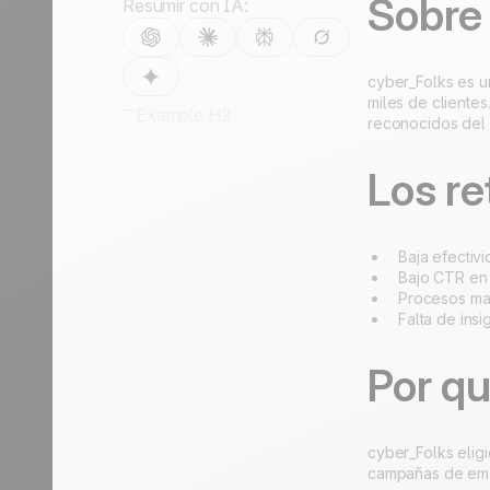
crecimiento
crecimien
Sobre
Resumir con IA:
Viajes
Discover
Discover
cyber_Folks es u
miles de clientes
Example H2
reconocidos del
Los re
Baja efectiv
Bajo CTR en 
Procesos man
Falta de ins
Por qu
cyber_Folks elig
campañas de emai