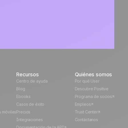
Recursos
Quiénes somos
Centro de ayuda
Por qué User
Blog
Descubre Positive
Ebooks
Programa de socios
Casos de éxito
Empleos
s móviles
Precios
Trust Center
Integraciones
Contáctanos
Documentación de la API