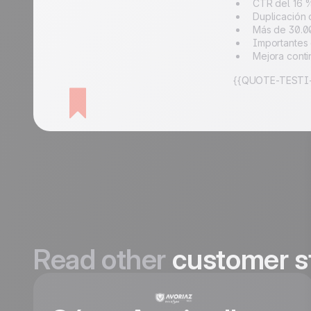
CTR del 16 
Duplicación 
Más de 30.00
Importantes 
Mejora conti
{{QUOTE-TESTI-
Read other
customer s