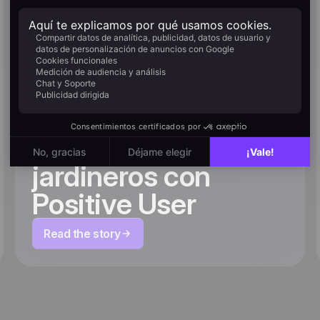
Escalar la
hiperpersonalización:
cómo Willemse crea
un customer journey
a medida para 2
millones de
jardineros con
Positive User
Read the story