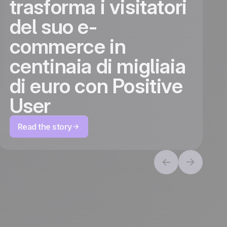
:
trasforma i visitatori
del suo e-
commerce in
centinaia di migliaia
di euro con Positive
User
Read the story