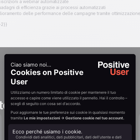
iscrizioni a webinar automatizzate
adagni di efficienza grazie ai processi automatizzati
lioramento delle performance delle campagne tramite ottimizzazione
2}}
tories
Far crescere