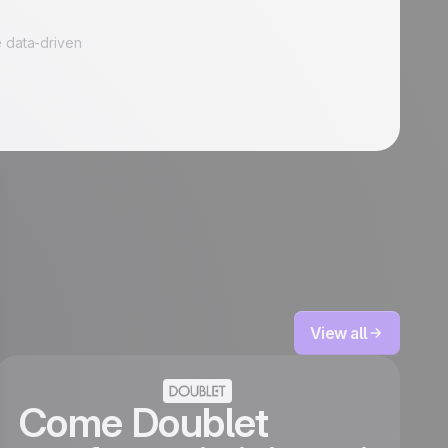
 data-driven
View all
Come Doublet