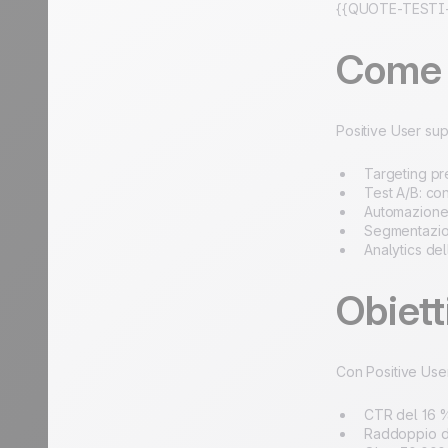
{{QUOTE-TESTI-
Come P
Positive User su
Targeting pr
Test A/B: con
Automazione 
Segmentazion
Analytics del
Obietti
Con Positive User
CTR del 16 %
Raddoppio de