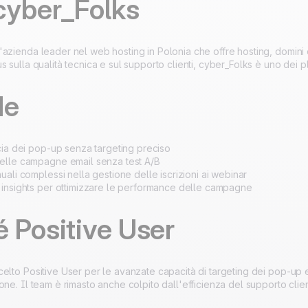
cyber_Folks
Sviluppato al 100% in
Europa e ospitato su
4.8
su Trustpilot
azienda leader nel web hosting in Polonia che offre hosting, domini e s
server europei.
Certificazione ISO 27001
s sulla qualità tecnica e sul supporto clienti, cyber_Folks è uno dei p
de
cia dei pop-up senza targeting preciso
elle campagne email senza test A/B
ali complessi nella gestione delle iscrizioni ai webinar
insights per ottimizzare le performance delle campagne
 Positive User
elto Positive User per le avanzate capacità di targeting dei pop-up 
one. Il team è rimasto anche colpito dall'efficienza del supporto clien