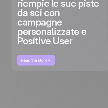
riempie le sue piste
da sci con
campagne
personalizzate e
Positive User
Read the story