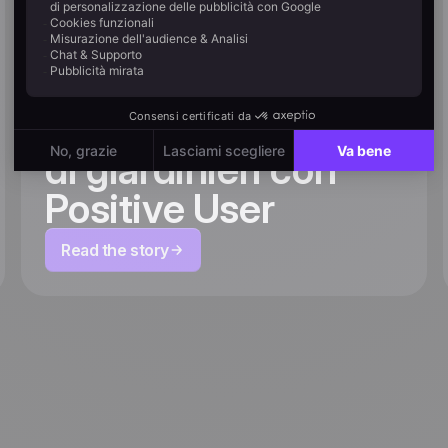
l'iperpersonalizzazione
come Willemse crea
una customer journey
su misura per 2 milioni
di giardinieri con
Positive User
Read the story