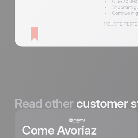
Oltre 30.000 
Importanti gu
Continuo mig
{{QUOTE-TESTI-
Read other
customer s
Come Avoriaz