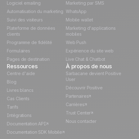
Logiciel emailing
Marketing par SMS
Polish
Automatisation du marketing
WhatsApp
Suivi des visiteurs
Mobile wallet
German
Plateforme de données
Marketing d'applications
Italian
clients
mobiles
Programme de fidélité
Web Push
Español
Formulaires
Expérience du site web
Pages de destination
Live Chat & Chatbot
Ressources
À propos de nous
Centre d'aide
Sarbacane devient Positive
User
Blog
Découvrir Positive
Livres blancs
Partenaires
Cas Clients
Carrières
Tarifs
Trust Center
Intégrations
Nous contacter
Documentation API
Documentation SDK Mobile