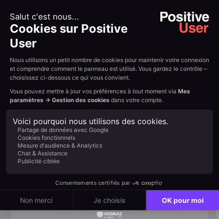
Amélioration continue des performances des
campagnes grâce à une optimisation data-driven
{{QUOTE-TESTI-2}}
Résumer avec l'IA :
Example H2
Read other
customer
stories
View all