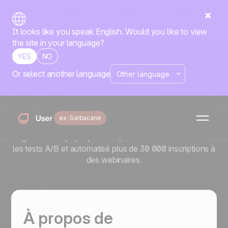
It looks like you speak English. Would you like to view
the site in your language?
YES
NO
Or select another language
Comment cyber_Folks a
atteint 16 % de CTR avec
Positive User
ex-Sarbacane
Découvrez comment cyber_Folks a atteint un CTR de 16
% grâce à des pop-ups ciblés, doublé le CTR email avec
les tests A/B et automatisé plus de 30 000 inscriptions à
des webinaires.
À propos de