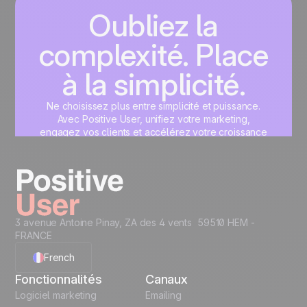
Oubliez la
complexité. Place
à la simplicité.
Ne choisissez plus entre simplicité et puissance.
Avec Positive User, unifiez votre marketing,
engagez vos clients et accélérez votre croissance
sur une interface unique, pensée pour vous.
Commencez maintenant
3 avenue Antoine Pinay, ZA des 4 vents 59510 HEM -
FRANCE
French
Fonctionnalités
Canaux
English
Logiciel marketing
Emailing