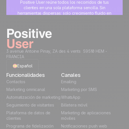
Positive User reúne todos los recorridos de tus
clientes en una sola plataforma sencilla. Sin
herramientas dispersas: solo crecimiento fluido en
marketing, ventas, producto y soporte.
Crea tu cuenta gratis
3 avenue Antoine Pinay, ZA des 4 vents 59510 HEM -
FRANCIA
Español
Funcionalidades
Canales
English
Contactos
Emailing
Marketing omnicanal
Marketing por SMS
French
Automatización de marketing
WhatsApp
Seguimiento de visitantes
Billetera móvil
Polish
Plataforma de datos de
Marketing de aplicaciones
German
clientes
móviles
Programa de fidelización
Notificaciones push web