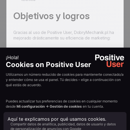
Objetivos y logros
Gracias al uso de Positive User, DobryMechanik.pl ha
mejorado drásticamente su eficiencia de marketing:
+200 % de crecimiento de la base de datos email
en solo 6 meses
75.000 suscriptores de email en la base de datos
El email marketing convertido en uno de los
canales de marketing más importantes
Procesos de ventas B2B automatizados y más
eficientes
Actividades de marketing implementadas sin
equipo de IT
{{QUOTE-TESTI-2}}
Resumir con IA:
Example H2