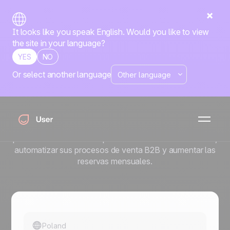
It looks like you speak English. Would you like to view
the site in your language?
YES
NO
Or select another language
Cómo DobryMechanik
aumentó su base de email
un 200 % con Positive User
Descubre cómo DobryMechanik utilizó Positive User
para aumentar sus suscriptores de newsletter un 200 %,
automatizar sus procesos de venta B2B y aumentar las
reservas mensuales.
Poland