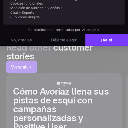
Read other
customer
stories
View all
Cómo Avoriaz llena sus
pistas de esquí con
campañas
personalizadas y
Positive User