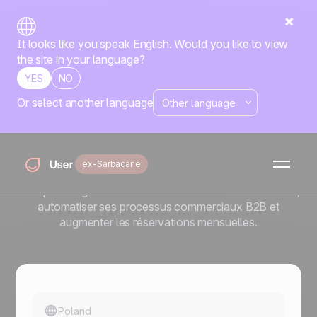
It looks like you speak English. Would you like to view
the site in your language?
YES
NO
Or select another language
Comment DobryMechanik a
augmenté sa base email de
200 % avec Positive User
ex-Sarbacane
Découvrez comment DobryMechanik a utilisé Positive
User pour augmenter ses abonnés newsletter de 200 %,
automatiser ses processus commerciaux B2B et
augmenter les réservations mensuelles.
Poland