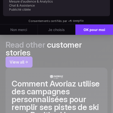
Example H2
Read other
customer
stories
View all
Comment Avoriaz utilise
des campagnes
personnalisées pour
remplir ses pistes de ski