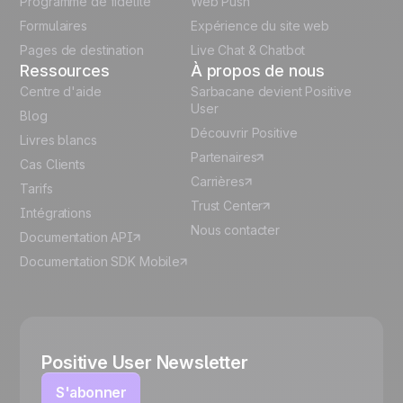
Programme de fidélité
Web Push
Español
Formulaires
Expérience du site web
Pages de destination
Live Chat & Chatbot
Ressources
À propos de nous
Centre d'aide
Sarbacane devient Positive
User
Blog
Découvrir Positive
Livres blancs
Partenaires
Cas Clients
Carrières
Tarifs
Trust Center
Intégrations
Nous contacter
Documentation API
Documentation SDK Mobile
Positive User Newsletter
S'abonner