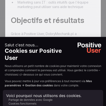
Marketing sans IT : outils intuitifs que l'équipe
marketing peut utiliser sans aide technique
Objectifs et résultats
Grâce à Positive User, DobryMechanik.pl a
considérablement amélioré son efficacité marketing :
+200 % de croissance de la base de données
email en seulement 6 mois
75 000 abonnés email dans la base de données
L'email marketing devenu l'un des canaux
marketing les plus importants
Processus de vente B2B automatisés et plus
efficaces
Activités marketing mises en place sans équipe IT
{{QUOTE-TESTI-2}}
Résumer avec l'IA :