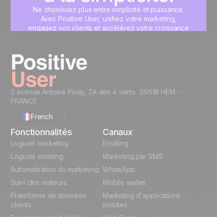
Ne choisissez plus entre simplicité et puissance.
Avec Positive User, unifiez votre marketing,
engagez vos clients et accélérez votre croissance
sur une interface unique, pensée pour vous.
Commencez maintenant
3 avenue Antoine Pinay, ZA des 4 vents 59510 HEM -
FRANCE
French
Fonctionnalités
Canaux
English
Logiciel marketing
Emailing
Logiciel emailing
Marketing par SMS
Polish
Automatisation du marketing
WhatsApp
Suivi des visiteurs
Mobile wallet
German
Plateforme de données
Marketing d'applications
Italian
clients
mobiles