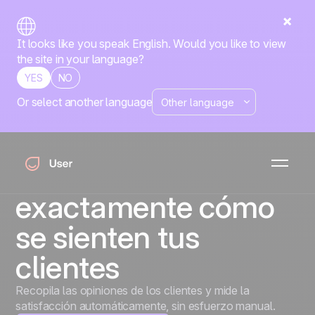
It looks like you speak English. Would you like to view
the site in your language?
YES
NO
Or select another language
Siete días después
de cada compra,
podrías saber
exactamente cómo
se sienten tus
clientes
Recopila las opiniones de los clientes y mide la
satisfacción automáticamente, sin esfuerzo manual.