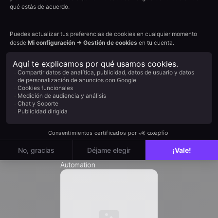
Impacto en el objetivo: alto
Apellido *
Empresa *
Cargo *
Email
*
Automation
Teléfono *