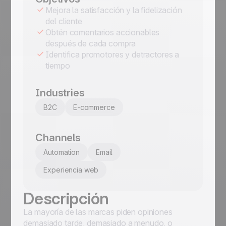
Mejora la satisfacción y la fidelización
del cliente
Obtén comentarios accionables
después de cada compra
Identifica promotores y detractores a
tiempo
Industries
B2C
E-commerce
Channels
Automation
Email
Experiencia web
Descripción
La mayoría de las marcas piden opiniones
demasiado tarde, demasiado a menudo, o