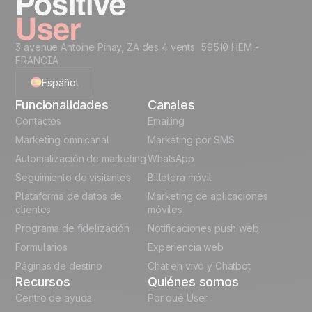
Acceder a los 40 casos
level...
Creative Assets like
Recommended Data
3 avenue Antoine Pinay, ZA des 4 vents 59510 HEM -
(ready HTML)
Structure
FRANCIA
Code Snippets
Cheat Sheet
Español
Funcionalidades
Canales
Automation
English
Contactos
templates
Emailing
Marketing omnicanal
Marketing por SMS
Unlock the full use-case
French
Automatización de marketing
WhatsApp
Seguimiento de visitantes
Billetera móvil
Polish
Plataforma de datos de
Marketing de aplicaciones
German
clientes
móviles
Programa de fidelización
Notificaciones push web
Italian
Formularios
Experiencia web
Páginas de destino
Chat en vivo y Chatbot
Recursos
Quiénes somos
Centro de ayuda
Por qué User