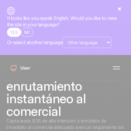
It looks like you speak English. Would you like to view
the site in your language?
YES
NO
Or select another language
Actua cuando el lead
está caliente: widget
de llamada B2B con
enrutamiento
instantáneo al
comercial
Capta leads B2B de alta intención y enrútalos de
inmediato al comercial adecuado para un seguimiento sin