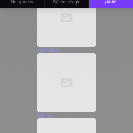
Cargo *
Email
*
Automation
Teléfono *
Pop-up
Acepto recibir comunicaciones de marketing de
Positive
, y autorizo la inserción de píxeles de
seguimiento y enlaces de seguimiento en estas