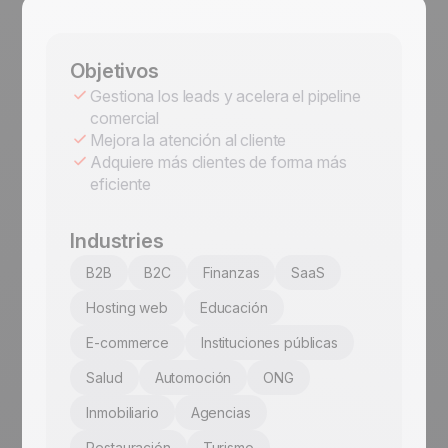
Objetivos
Gestiona los leads y acelera el pipeline
comercial
Mejora la atención al cliente
Adquiere más clientes de forma más
eficiente
Industries
B2B
B2C
Finanzas
SaaS
Hosting web
Educación
E-commerce
Instituciones públicas
Salud
Automoción
ONG
Inmobiliario
Agencias
Restauración
Turismo