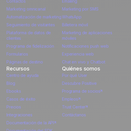
English
Contactos
Emailing
Unlock the full use-case
Marketing omnicanal
Marketing por SMS
French
Automatización de marketing
WhatsApp
Seguimiento de visitantes
Billetera móvil
Polish
Plataforma de datos de
Marketing de aplicaciones
German
clientes
móviles
Programa de fidelización
Notificaciones push web
Italian
Formularios
Experiencia web
Páginas de destino
Chat en vivo y Chatbot
Recursos
Quiénes somos
Centro de ayuda
Por qué User
Blog
Descubre Positive
Ebooks
Programa de socios
Casos de éxito
Empleos
Precios
Trust Center
Integraciones
Contáctanos
Documentación de la API
Documentación del SDK