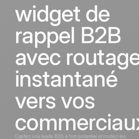
widget de
Tourisme
rappel B2B
avec routag
instantané
vers vos
commerciau
Captez vos leads B2B à fort potentiel et routez-les