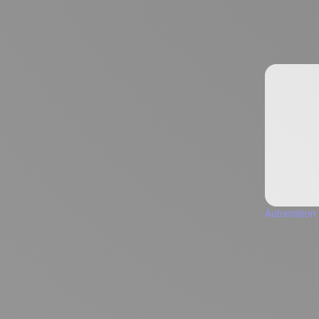
Fonction *
Automation
es communications marketing de la part de
Take it on the next level...