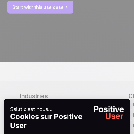
a-
Start with this use case
Industries
C
B2B
B2C
Finance
SaaS
Hébergement web
Éducation
E-commerce
Institutions publiques