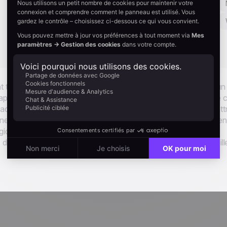
Santé
Automobile
Associations
Immobilier
Agences
Restauration
Tourisme
t toute la différence entre signer et perdre un contrat. Quand un
e rappel sur votre site, chaque minute compte. Ce scénario capte 
t active immédiatement votre équipe commerciale : le lead est att
une tâche d'appel haute priorité est déclenchée automatiquemen
gique d'horaires ouvrés peut être ajoutée pour garantir une
is de réponse réduits, moins d'opportunités manquées et un meill