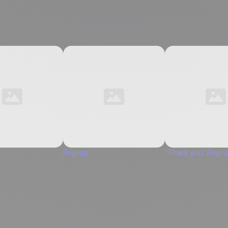
Pop-up
“Thank you” Pop-