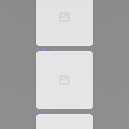
Azienda *
Ruolo *
Automation
Email
*
Numero di telefono *
Pop-up
Accetto di ricevere comunicazioni di marketing da