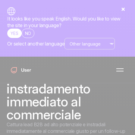
It looks like you speak English. Would you like to view
the site in your language?
YES
NO
Or select another language
Agisci finché il lead è
caldo: widget
richiamata B2B con
instradamento
immediato al
commerciale
Cattura lead B2B ad alto potenziale e instradali
immediatamente al commerciale giusto per un follow-up