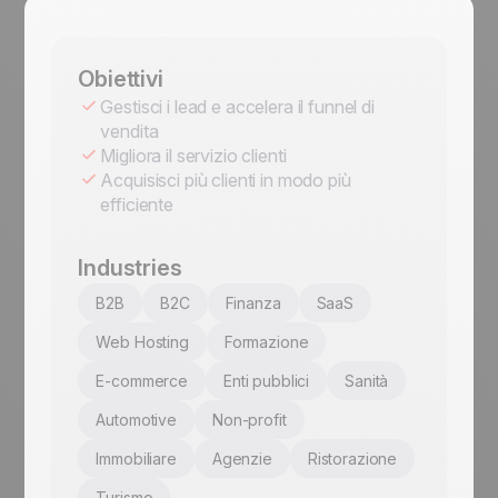
Obiettivi
Gestisci i lead e accelera il funnel di
vendita
Migliora il servizio clienti
Acquisisci più clienti in modo più
efficiente
Industries
B2B
B2C
Finanza
SaaS
Web Hosting
Formazione
E-commerce
Enti pubblici
Sanità
Automotive
Non-profit
Immobiliare
Agenzie
Ristorazione
Turismo