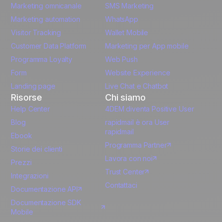
Unlock the full use-case
Marketing omnicanale
SMS Marketing
French
Marketing automation
WhatsApp
Visitor Tracking
Wallet Mobile
Polish
Customer Data Platform
Marketing per App mobile
German
Programma Loyalty
Web Push
Form
Website Experience
Español
Landing page
Live Chat e Chatbot
Risorse
Chi siamo
Help Center
4DEM diventa Positive User
Blog
rapidmail è ora User
rapidmail
Ebook
Programma Partner
Storie dei clienti
Lavora con noi
Prezzi
Trust Center
Integrazioni
Contattaci
Documentazione API
Documentazione SDK
Mobile