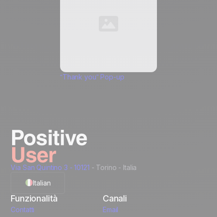
Positive
, e autorizzo l'inserimento di pixel di
tracciamento e link di tracciamento in queste
comunicazioni che mi vengono inviate, al fine di
misurarne la portata e personalizzarne il
contenuto, la frequenza e l'orario di invio.
Scopri
di più su come gestiamo i tuoi dati e i tuoi diritti
.
ℹ️
Questa scelta si applica all'indirizzo email inserito e a tutti i
dispositivi su cui consulta le sue email. È possibile ritirare il
consenso al tracciamento in qualsiasi momento utilizzando
“Thank you” Pop-up
l'apposito link in fondo a ogni messaggio, continuando
comunque a ricevere le comunicazioni di marketing.
Sblocca i 40 casi d'uso
Take it on the next level...
Creative Assets like
Recommended Data
(ready HTML)
Structure
Via San Quintino 3 - 10121
- Torino - Italia
Code Snippets
Cheat Sheet
Italian
Automation
Funzionalità
Canali
templates
English
Contatti
Email