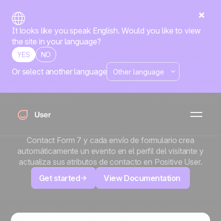
It looks like you speak English. Would you like to view
the site in your language?
YES
NO
Or select another language
x
Contact Form 7
¿Ya usas Contact Form 7 en tu sitio WordPress?
Conserva tus formularios y deja que Positive User se
encargue del resto. Instala el plugin User.com for
Contact Form 7 y cada envío de formulario crea
automáticamente un evento en el perfil del visitante y
actualiza sus atributos de contacto en Positive User.
Get started
View Documentation