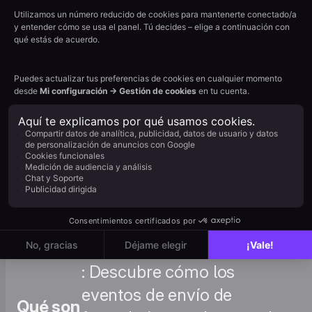
: Conoce todos los
atributos estándar y
personalizados
disponibles en Positive
Atributos
User, para nombrar
correctamente tus
campos CF7 y activar el
mapeo automático. Ver el
tutorial →
: Descubre cómo los
eventos de envío de
Qué son