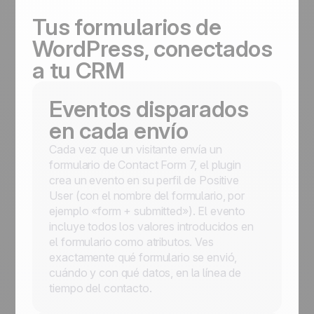
Tus formularios de
WordPress, conectados
a tu CRM
Eventos disparados
en cada envío
Cada vez que un visitante envía un
formulario de Contact Form 7, el plugin
crea un evento en su perfil de Positive
User (con el nombre del formulario, por
ejemplo «form + submitted»). El evento
incluye todos los valores introducidos en
el formulario como atributos. Ves
exactamente qué formulario se envió,
cuándo y con qué datos, en la línea de
tiempo del contacto.