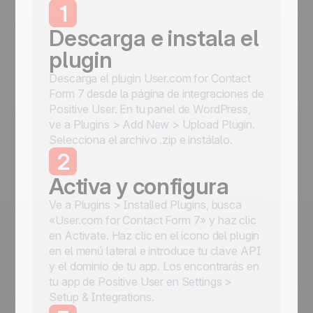
1
Descarga e instala el
plugin
Descarga el plugin User.com for Contact
Form 7 desde la página de integraciones de
Positive User. En tu panel de WordPress,
ve a Plugins > Add New > Upload Plugin.
Selecciona el archivo .zip e instálalo.
2
Activa y configura
Ve a Plugins > Installed Plugins, busca
«User.com for Contact Form 7» y haz clic
en Activate. Haz clic en el icono del plugin
en el menú lateral e introduce tu clave API
y el dominio de tu app. Los encontrarás en
tu app de Positive User en Settings >
Setup & Integrations.