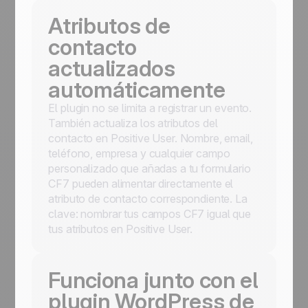
Atributos de
contacto
actualizados
automáticamente
El plugin no se limita a registrar un evento.
También actualiza los atributos del
contacto en Positive User. Nombre, email,
teléfono, empresa y cualquier campo
personalizado que añadas a tu formulario
CF7 pueden alimentar directamente el
atributo de contacto correspondiente. La
clave: nombrar tus campos CF7 igual que
tus atributos en Positive User.
Funciona junto con el
plugin WordPress de