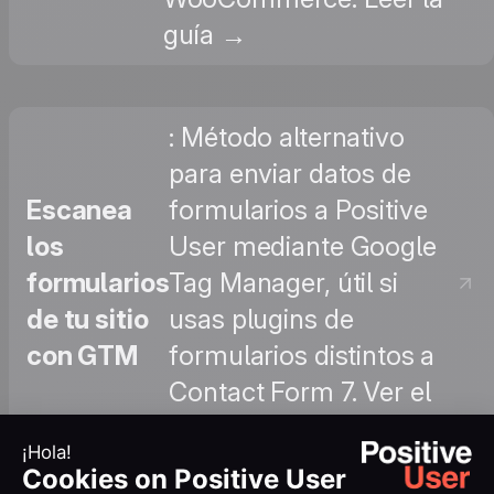
guía →
: Método alternativo
para enviar datos de
Escanea
formularios a Positive
los
User mediante Google
formularios
Tag Manager, útil si
de tu sitio
usas plugins de
con GTM
formularios distintos a
Contact Form 7. Ver el
tutorial →