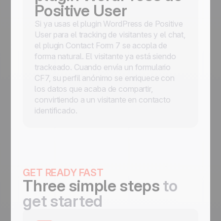
Positive User
Si ya usas el plugin WordPress de Positive
User para el tracking de visitantes y el chat,
el plugin Contact Form 7 se acopla de
forma natural. El visitante ya está siendo
trackeado. Cuando envía un formulario
CF7, su perfil anónimo se enriquece con
los datos que acaba de compartir,
convirtiendo a un visitante en contacto
identificado.
GET READY FAST
Three simple steps
to
get started