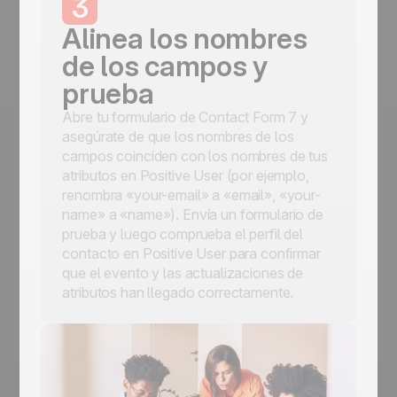
3
Alinea los nombres
de los campos y
prueba
Abre tu formulario de Contact Form 7 y
asegúrate de que los nombres de los
campos coinciden con los nombres de tus
atributos en Positive User (por ejemplo,
renombra «your-email» a «email», «your-
name» a «name»). Envía un formulario de
prueba y luego comprueba el perfil del
contacto en Positive User para confirmar
que el evento y las actualizaciones de
atributos han llegado correctamente.