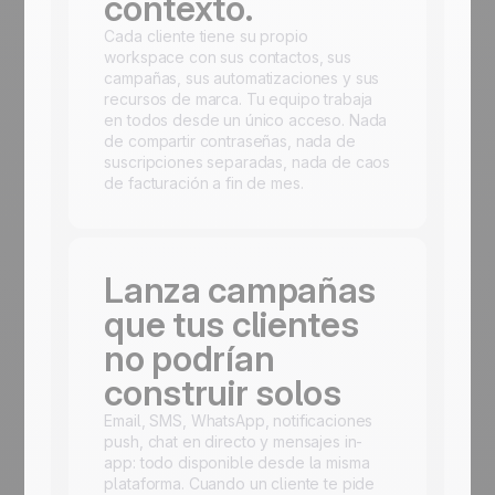
contexto.
Cada cliente tiene su propio
workspace con sus contactos, sus
campañas, sus automatizaciones y sus
recursos de marca. Tu equipo trabaja
en todos desde un único acceso. Nada
de compartir contraseñas, nada de
suscripciones separadas, nada de caos
de facturación a fin de mes.
Lanza campañas
que tus clientes
no podrían
construir solos
Email, SMS, WhatsApp, notificaciones
push, chat en directo y mensajes in-
app: todo disponible desde la misma
plataforma. Cuando un cliente te pide