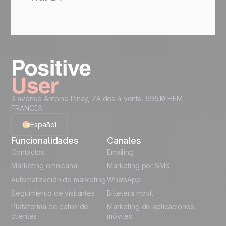
ninguno de los dos lados.
Sí. Positive User cumple plenamente con el
RGPD. Los datos de cada cliente se procesan de
forma segura y se mantienen aislados del resto
de workspaces. Gestionas los datos de tus
clientes con total tranquilidad, y ellos también.
3 avenue Antoine Pinay, ZA des 4 vents 59510 HEM -
FRANCIA
Español
Funcionalidades
Canales
English
Contactos
Emailing
Marketing omnicanal
Marketing por SMS
French
Automatización de marketing
WhatsApp
Seguimiento de visitantes
Billetera móvil
Polish
Plataforma de datos de
Marketing de aplicaciones
German
clientes
móviles