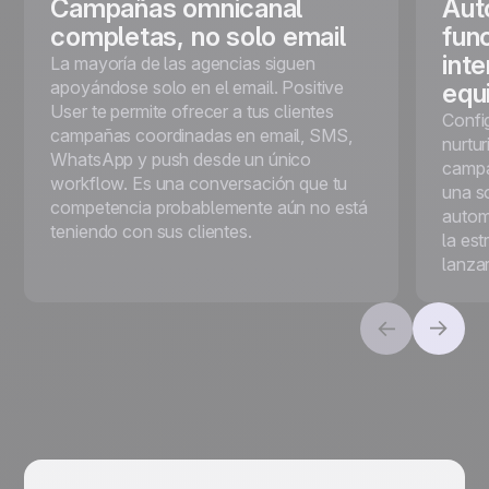
Campañas omnicanal
Aut
completas, no solo email
func
int
La mayoría de las agencias siguen
apoyándose solo en el email. Positive
equ
User te permite ofrecer a tus clientes
Confi
campañas coordinadas en email, SMS,
nurtur
WhatsApp y push desde un único
campa
workflow. Es una conversación que tu
una so
competencia probablemente aún no está
autom
teniendo con sus clientes.
la est
lanza