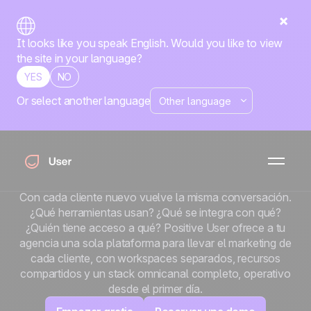
It looks like you speak English. Would you like to view
the site in your language?
YES
NO
Or select another language
Deja de reconstruir
tu stack con cada
cliente nuevo.
Con cada cliente nuevo vuelve la misma conversación.
¿Qué herramientas usan? ¿Qué se integra con qué?
¿Quién tiene acceso a qué? Positive User ofrece a tu
agencia una sola plataforma para llevar el marketing de
cada cliente, con workspaces separados, recursos
compartidos y un stack omnicanal completo, operativo
desde el primer día.