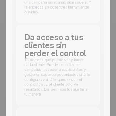
una campaña omnicanal, dices que sí. Y
la entregas sin coser tres herramientas
distintas.
Da acceso a tus
clientes sin
perder el control
Tú decides qué puede ver y hacer
cada cliente. Puede consultar sus
campañas, acceder a sus informes y
gestionar sus propios contactos si tú lo
configuras así. O te quedas con el
control total y el cliente solo ve
resultados. Los permisos los ajustas a
tu manera.