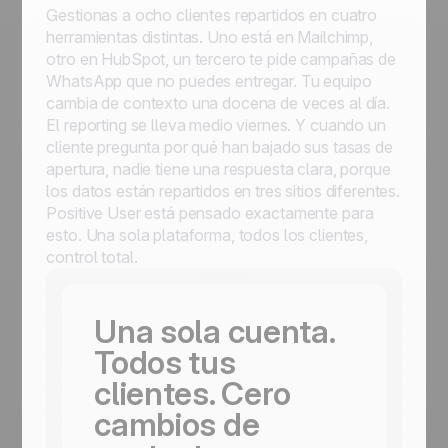
Gestionas a ocho clientes repartidos en cuatro
herramientas distintas. Uno está en Mailchimp,
otro en HubSpot, un tercero te pide campañas de
WhatsApp que no puedes entregar. Tu equipo
cambia de contexto una docena de veces al día.
El reporting se lleva medio viernes. Y cuando un
cliente pregunta por qué han bajado sus tasas de
apertura, nadie tiene una respuesta clara, porque
los datos están repartidos en tres sitios diferentes.
Positive User está pensado exactamente para
esto. Una sola plataforma, todos los clientes,
control total.
Una sola cuenta.
Todos tus
clientes. Cero
cambios de