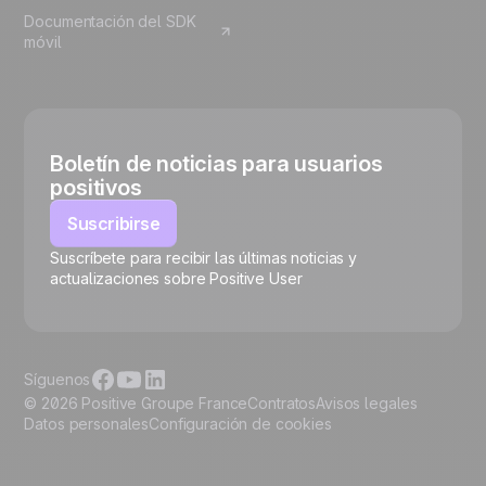
Documentación del SDK
móvil
Boletín de noticias para usuarios
positivos
Suscribirse
Suscríbete para recibir las últimas noticias y
🍪
actualizaciones sobre Positive User
Síguenos
© 2026 Positive Groupe France
Contratos
Avisos legales
Datos personales
Configuración de cookies
Gestionar cookies