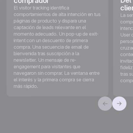
Del
comprador
cli
El visitor tracking identifica
comportamientos de alta intención en tus
La se
páginas de producto y dispara una
compr
captación de leads relevante en el
inten
momento adecuado. Un pop-up de exit-
User 
intent con un descuento de primera
perso
compra. Una secuencia de email de
cruza
bienvenida tras suscripción a la
conte
newsletter. Un mensaje de re-
invita
engagement para visitantes que
fideli
navegaron sin comprar. La ventana entre
tras s
el interés y la primera compra se cierra
compr
más rápido.