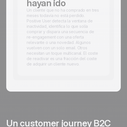
hayan ido
Un cliente que no ha comprado en tres
meses todavía no está perdido.
Positive User detecta la ventana de
inactividad, identifica lo que solía
comprar y dispara una secuencia de
re-engagement con una oferta
relevante o una novedad. Algunos
vuelven con un solo email. Otros
necesitan un toque multicanal. El coste
de reactivar es una fracción del coste
de adquirir un cliente nuevo.
Un customer journey B2C