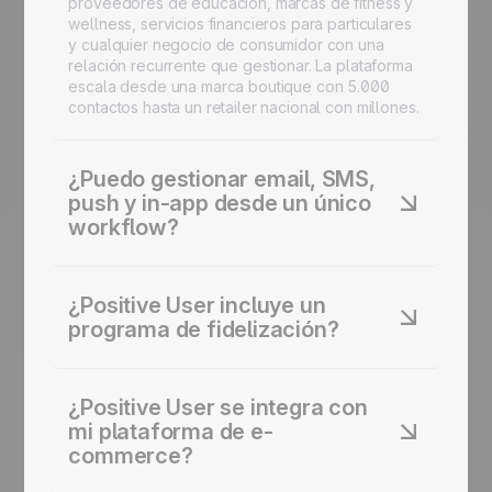
proveedores de educación, marcas de fitness y
wellness, servicios financieros para particulares
y cualquier negocio de consumidor con una
relación recurrente que gestionar. La plataforma
escala desde una marca boutique con 5.000
contactos hasta un retailer nacional con millones.
¿Puedo gestionar email, SMS,
push y in-app desde un único
workflow?
Sí. Un único workflow puede combinar email,
SMS, push, in-app y WhatsApp, con elección de
¿Positive User incluye un
canal basada en las preferencias del contacto y
programa de fidelización?
el historial de engagement. Construye la
campaña una vez y llega a cada cliente por su
Sí. El módulo Loyalty gestiona puntos,
canal preferido sin gestionar cinco herramientas.
recompensas, niveles y celebraciones de hitos.
¿Positive User se integra con
Los clientes ganan puntos a través de compras o
mi plataforma de e-
comportamientos que defines, y las
commerce?
recompensas pueden canjearse
automáticamente por email, SMS o Wallet Móvil.