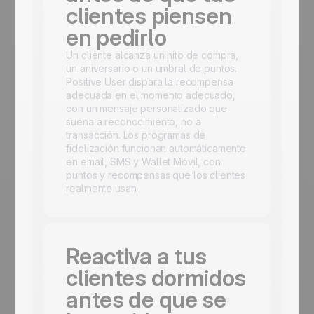
clientes piensen
en pedirlo
Un cliente alcanza un hito de compra,
un aniversario o un umbral de puntos.
Positive User dispara la recompensa
adecuada en el momento adecuado,
con un mensaje personalizado que
suena a reconocimiento, no a
transacción. Los programas de
fidelización funcionan automáticamente
en email, SMS y Wallet Móvil, con
puntos y recompensas que los clientes
realmente usan.
Reactiva a tus
clientes dormidos
antes de que se