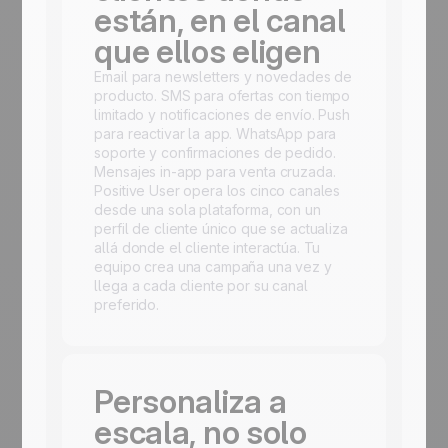
están, en el canal
que ellos eligen
Email para newsletters y novedades de
producto. SMS para ofertas con tiempo
limitado y notificaciones de envío. Push
para reactivar la app. WhatsApp para
soporte y confirmaciones de pedido.
Mensajes in-app para venta cruzada.
Positive User opera los cinco canales
desde una sola plataforma, con un
perfil de cliente único que se actualiza
allá donde el cliente interactúa. Tu
equipo crea una campaña una vez y
llega a cada cliente por su canal
preferido.
Personaliza a
escala, no solo