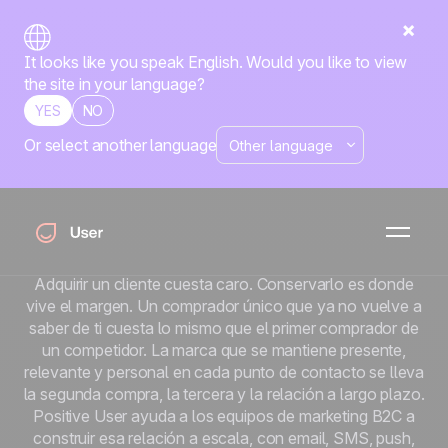
It looks like you speak English. Would you like to view
the site in your language?
YES
NO
Or select another language
En B2C, la marca
que tiene la relación
tiene la recompra.
Adquirir un cliente cuesta caro. Conservarlo es donde
vive el margen. Un comprador único que ya no vuelve a
saber de ti cuesta lo mismo que el primer comprador de
un competidor. La marca que se mantiene presente,
relevante y personal en cada punto de contacto se lleva
la segunda compra, la tercera y la relación a largo plazo.
Positive User ayuda a los equipos de marketing B2C a
construir esa relación a escala, con email, SMS, push,