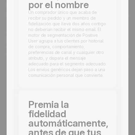
por el nombre
Un comprador único que acaba de
recibir su pedido y un miembro de
fidelización que lleva dos años contigo
no deberían recibir el mismo email. El
motor de segmentación de Positive
User agrupa a tus clientes por historial
de compra, comportamiento,
preferencias de canal y cualquier otro
atributo, y dispara el mensaje
adecuado para el segmento adecuado.
Los envíos genéricos dejan paso a una
comunicación personal que convierte.
Premia la
fidelidad
automáticamente,
antes de que tus