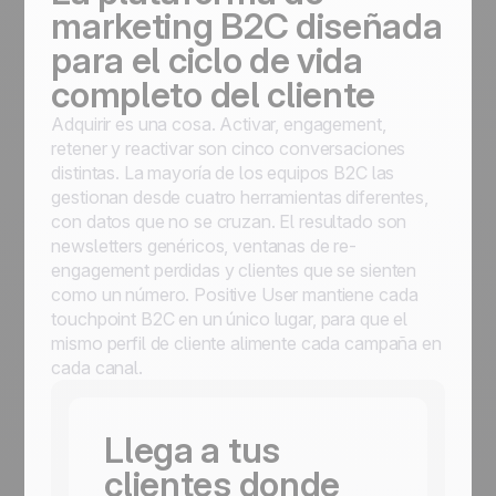
marketing B2C diseñada
para el ciclo de vida
completo del cliente
Adquirir es una cosa. Activar, engagement,
retener y reactivar son cinco conversaciones
distintas. La mayoría de los equipos B2C las
gestionan desde cuatro herramientas diferentes,
con datos que no se cruzan. El resultado son
newsletters genéricos, ventanas de re-
engagement perdidas y clientes que se sienten
como un número. Positive User mantiene cada
touchpoint B2C en un único lugar, para que el
mismo perfil de cliente alimente cada campaña en
cada canal.
Llega a tus
clientes donde