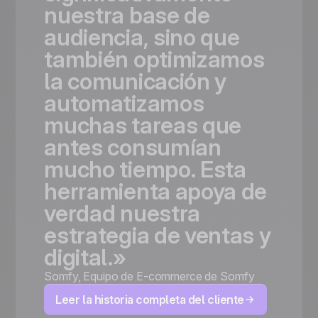
nuestra
base
de
audiencia,
sino
que
también
optimizamos
la
comunicación
y
automatizamos
muchas
tareas
que
antes
consumían
mucho
tiempo.
Esta
herramienta
apoya
de
verdad
nuestra
estrategia
de
ventas
y
digital.»
Somfy
,
Equipo de E-commerce de Somfy
Leer la historia completa del cliente