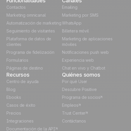
Funcionalidades
Canales
English
Contactos
Emailing
Marketing omnicanal
Marketing por SMS
French
Automatización de marketing
WhatsApp
Seguimiento de visitantes
Billetera móvil
Polish
Plataforma de datos de
Marketing de aplicaciones
German
clientes
móviles
Programa de fidelización
Notificaciones push web
Italian
Formularios
Experiencia web
Páginas de destino
Chat en vivo y Chatbot
Recursos
Quiénes somos
Centro de ayuda
Por qué User
Blog
Descubre Positive
Ebooks
Programa de socios
Casos de éxito
Empleos
Precios
Trust Center
Integraciones
Contáctanos
Documentación de la API