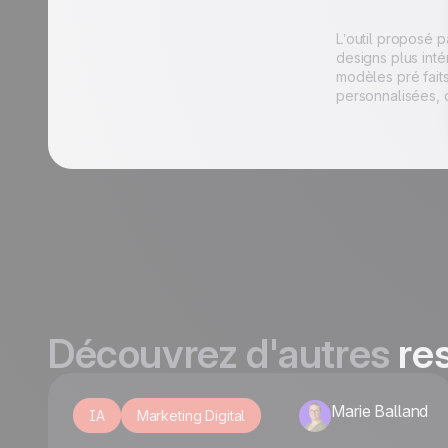
L’outil proposé 
designs plus inté
modèles pré faits
personnalisées, ce
Découvrez d'autres
re
Marie Balland
IA
Marketing Digital