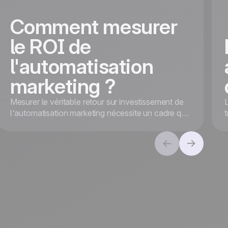
Comment mesurer
le ROI de
l'automatisation
marketing ?
Mesurer le véritable retour sur investissement de
l'automatisation marketing nécessite un cadre qui
va au-delà des revenus. Alignez les objectifs et
suivez les KPI pour une valeur globale et un
succès à long terme.