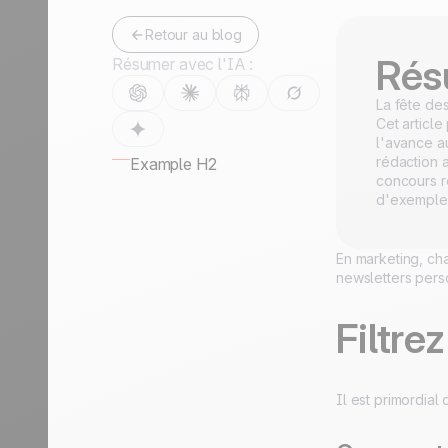
Retour au blog
Rés
Résumer avec l'IA :
La fête de
Cet article
l'avance a
rédaction 
Example H2
concours r
d'exemples
En marketing, ch
newsletters pers
Filtre
Il est primordia