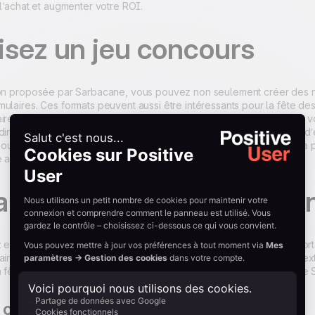
 l’achat et augmenter votre ROI.
isez un jeu concours
ion proposée par Sarbacane, vous pouvez non seulement créer des ne
mulaires. Ces formats peuvent aussi être intéressants pour la fête d
ire la promotion dans votre newsletter. Pour créer un jeu concours v
dirige vers une landing page ainsi qu’un formulaire qui permettront d’e
ouvez par exemple faire gagner un prix à la personne qui prend la 
 au sort parmi les contacts s’étant inscrits au concours.
u design pour une belle 
z envoyer une newsletter pour la fête des grands-mères, il est impor
aire, plusieurs solutions s’offrent à vous mais un conseil, évitez le 
a fête des grands-mères, vous pouvez passer par l’email builder de
 campagne attrayante