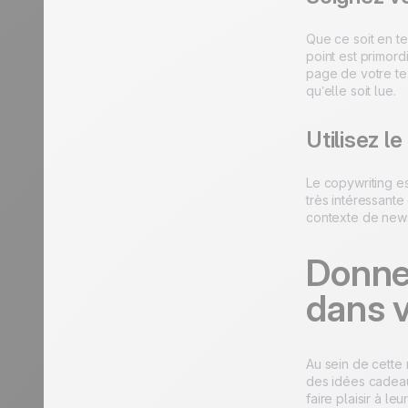
Que ce soit en te
point est primord
page de votre tex
qu’elle soit lue.
Utilisez l
Le copywriting es
très intéressante 
contexte de newsl
Donne
dans 
Au sein de cette 
des idées cadeau
faire plaisir à l