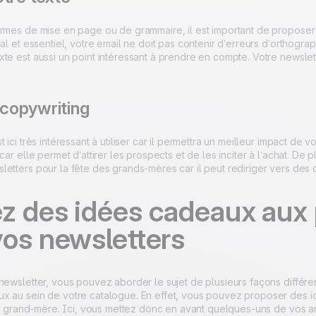
rmes de mise en page ou de grammaire, il est important de proposer un 
ial et essentiel, votre email ne doit pas contenir d’erreurs d’ortho
te est aussi un point intéressant à prendre en compte. Votre newslette
e copywriting
t ici très intéressant à utiliser car il permettra un meilleur impact d
car elle permet d’attirer les prospects et de les inciter à l’achat. De p
etters pour la fête des grands-mères car il peut rediriger vers des 
z des idées cadeaux aux 
vos newsletters
newsletter, vous pouvez aborder le sujet de plusieurs façons différe
x au sein de votre catalogue. En effet, vous pouvez proposer des id
eur grand-mère. Ici, vous mettez donc en avant quelques-uns de vos a