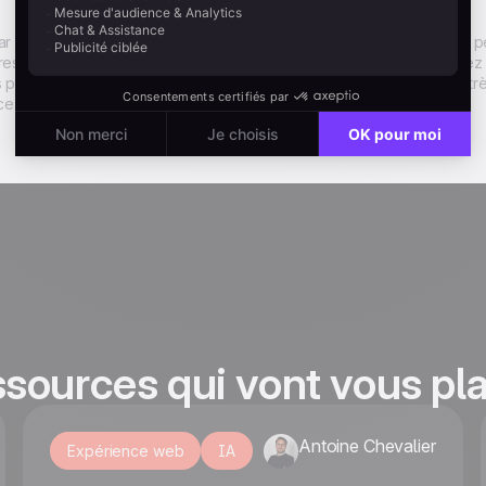
par Sarbacane est une solution ergonomique et accessible qui vous
ressants les uns que les autres. Grâce à l’email builder, vous pourr
 proposés par le logiciel ou alors en partant de zéro. Cet outil est tr
 qui laisse place à la créativité de l’utilisateur.
ssources qui vont vous pla
Antoine Chevalier
Expérience web
IA