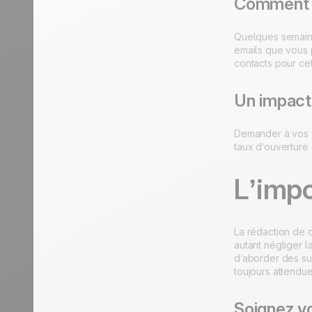
Comment s
Quelques semaine
emails que vous 
contacts pour ce
Un impact 
Demander à vos ab
taux d’ouverture 
L’impo
La rédaction de c
autant négliger l
d’aborder des suj
toujours attendue
Soignez vo