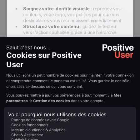
Soignez votre identité visuelle
: reprenez vos
couleurs, votre logo, vos polices pour que vos
destinataires vous reconnaissent immédiatement
Structurez votre contenu
: guidez le lecteur
vers l'action souhaitée grâce à une hiérarchie
visuelle claire
Intégrez des CTA visibles
: vos boutons
d'appel à l'action doivent être clairs, bien
positionnés et inciter au clic
Évitez le full-image
: une newsletter composée
uniquement d'images risque d'être bloquée ou
mal affichée par certains clients email
Étape 5 — Rédiger
l'objet et le préheader
L'objet est l'élément qui détermine en grande partie
votre taux d'ouverture. Voici les bonnes pratiques :
Restez court et percutant
: la moyenne se situe