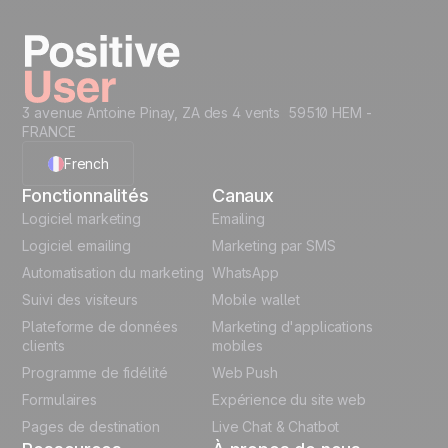
Commencez maintenant
3 avenue Antoine Pinay, ZA des 4 vents 59510 HEM -
FRANCE
French
Fonctionnalités
Canaux
English
Logiciel marketing
Emailing
Logiciel emailing
Marketing par SMS
Polish
Automatisation du marketing
WhatsApp
Suivi des visiteurs
Mobile wallet
German
Plateforme de données
Marketing d'applications
Italian
clients
mobiles
Programme de fidélité
Web Push
Español
Formulaires
Expérience du site web
Pages de destination
Live Chat & Chatbot