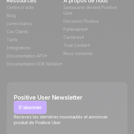
Ressources
À propos de nous
Centre d'aide
Sarbacane devient Positive
User
Blog
Découvrir Positive
Livres blancs
Partenaires
Cas Clients
Carrières
Tarifs
Trust Center
Intégrations
Nous contacter
Documentation API
Documentation SDK Mobile
Positive User Newsletter
S'abonner
Recevez les dernières nouveautés et annonces
🍪
produit de Positive User