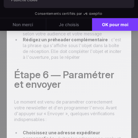
autour de 50 à 60 caractères
Personnalisez
si possible : inclure le prénom du
destinataire dans l'objet peut significativement
améliorer le taux d'ouverture
Jouez sur la curiosité, l'urgence ou la valeur
selon votre audience et votre message
Rédigez un préheader complémentaire
: c'est
la phrase qui s'affiche sous l'objet dans la boîte
de réception. Elle doit compléter l'objet et inciter
à l'ouverture, pas le répéter
Étape 6 — Paramétrer
et envoyer
Le moment est venu de paramétrer correctement
votre newsletter et d'en programmer l'envoi. Avant
d'appuyer sur « Envoyer », quelques vérifications
indispensables :
Choisissez une adresse expéditeur