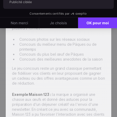
Le début du printemps et la fête de Pâques sont des
moments parfaits pour lancer un jeu concours
interactif à votre communauté. C'est un format très
apprécié des consommateurs et qui fait parler de
votre marque. Votre jeu concours peut prendre
plusieurs formes :
Concours photos sur les réseaux sociaux
Concours du meilleur menu de Pâques ou de
printemps
Concours du plus bel œuf de Pâques
Concours des meilleures anecdotes de la saison
Le jeu concours reste un grand classique permettant
de fidéliser vos clients en leur proposant de gagner
un cadeau ou des offres avantageuses comme un bon
de réduction.
Exemple Maison 123 :
la marque a organisé une
chasse aux œufs et donné des astuces pour la
préparation d'un déjeuner créatif via l'envoi d'une
newsletter. En créant ce jeu avec sa communauté,
Maison 123 a pu favoriser l'interaction avec ses clients