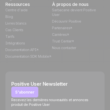
Ressources
À propos de nous
Centre d'aide
Sarbacane devient Positive
User
Blog
Découvrir Positive
Livres blancs
Partenaires
Cas Clients
Carrières
Tarifs
Trust Center
Intégrations
Nous contacter
Documentation API
Documentation SDK Mobile
Positive User Newsletter
S'abonner
Recevez les dernières nouveautés et annonces
🍪
produit de Positive User