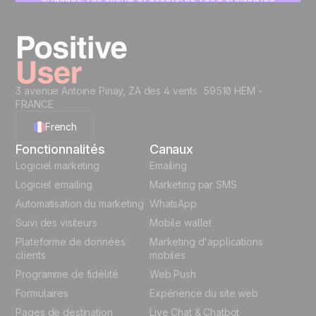
sur une interface unique, pensée pour vous.
Commencez maintenant
3 avenue Antoine Pinay, ZA des 4 vents 59510 HEM -
FRANCE
French
Fonctionnalités
Canaux
English
Logiciel marketing
Emailing
Logiciel emailing
Marketing par SMS
Polish
Automatisation du marketing
WhatsApp
Suivi des visiteurs
Mobile wallet
German
Plateforme de données
Marketing d'applications
Italian
clients
mobiles
Programme de fidélité
Web Push
Español
Formulaires
Expérience du site web
Pages de destination
Live Chat & Chatbot