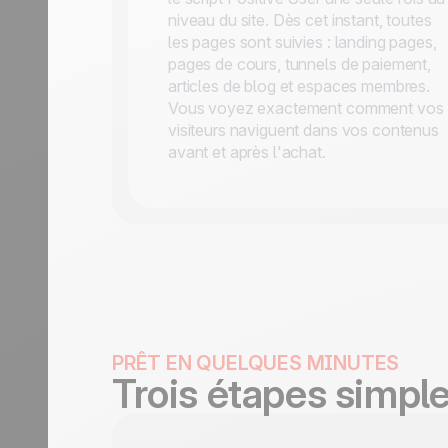
niveau du site. Dès cet instant, toutes
les pages sont suivies : landing pages,
pages de cours, tunnels de paiement,
articles de blog et espaces membres.
Vous voyez exactement comment vos
visiteurs naviguent dans vos contenus
avant et après l'achat.
PRÊT EN QUELQUES MINUTES
Trois étapes simpl