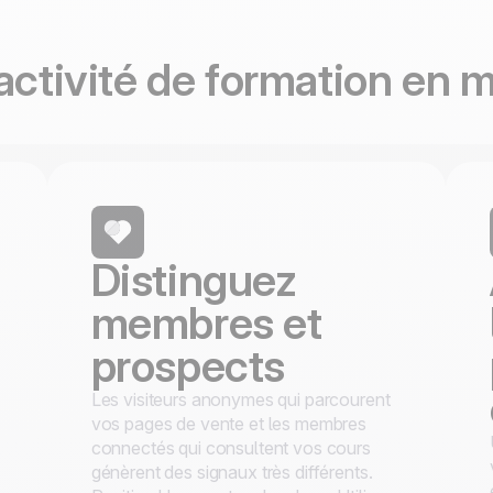
100% développé et
4.8
Trustpilot
hébergé en Europe
Certifié ISO 27001
activité de formation en 
Distinguez
membres et
prospects
Les visiteurs anonymes qui parcourent
vos pages de vente et les membres
connectés qui consultent vos cours
génèrent des signaux très différents.