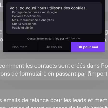
 Lire le guide →
e détaillée pour le script du widget : conf
on d'attributs et méthodes de vérification.
comment les contacts sont créés dans Po
ons de formulaire en passant par l'import 
s emails de relance pour les leads et mem