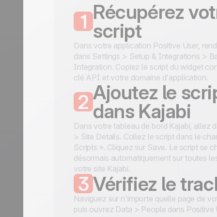
Récupérez vot
1
script
Dans votre application Positive User, re
dans Settings > Setup & Integrations > B
Integration. Copiez le script du widget co
clé API et votre domaine d'application.
Ajoutez le scri
2
dans Kajabi
Dans votre tableau de bord Kajabi, allez 
> Site Details. Collez le script dans le c
Scripts ». Cliquez sur Save. Le script se c
désormais automatiquement sur toutes le
votre site Kajabi.
3
Vérifiez le tra
Naviguez sur n'importe quelle page de votr
puis ouvrez Data > People dans Positive 