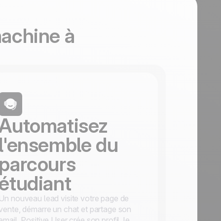
machine à
Automatisez
l'ensemble du
parcours
étudiant
Un nouveau lead visite votre page de
vente, démarre un chat et partage son
email. Positive User crée son profil, le