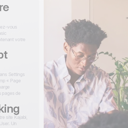
re
ndez-vous
asic
ntenant votre
pt
dans Settings
hamp « Page
harge
s pages de
cking
e site Kajabi,
User. Un