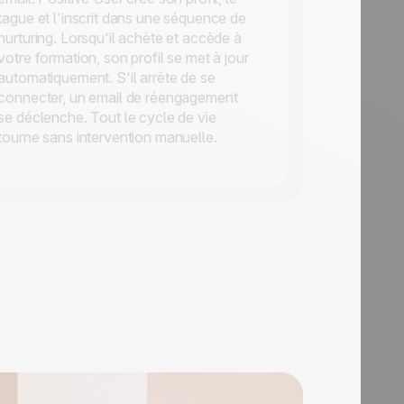
tague et l'inscrit dans une séquence de
nurturing. Lorsqu'il achète et accède à
votre formation, son profil se met à jour
automatiquement. S'il arrête de se
connecter, un email de réengagement
se déclenche. Tout le cycle de vie
tourne sans intervention manuelle.