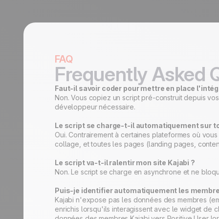
FAQ
Frequently Asked 
Faut-il savoir coder pour mettre en place l'inté
Non. Vous copiez un script pré-construit depuis vos
développeur nécessaire.
Le script se charge-t-il automatiquement sur t
Oui. Contrairement à certaines plateformes où vous 
collage, et toutes les pages (landing pages, conte
Le script va-t-il ralentir mon site Kajabi ?
Non. Le script se charge en asynchrone et ne bloque
Puis-je identifier automatiquement les membr
Kajabi n'expose pas les données des membres (email,
enrichis lorsqu'ils interagissent avec le widget de 
données des membres Kajabi vers Positive User lors