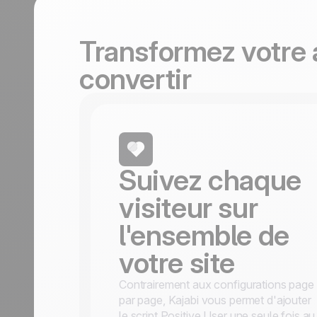
durables.
En savoir plus
Tourisme
Découvrir
Transformez votre 
convertir
Suivez chaque
visiteur sur
l'ensemble de
votre site
Contrairement aux configurations page
par page, Kajabi vous permet d'ajouter
le script Positive User une seule fois au