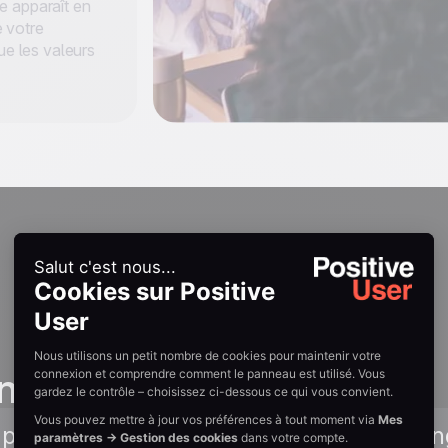
e apparaît en
 votre
ue les valeurs
n guides
 pas à pas pour ajouter le script de tracki