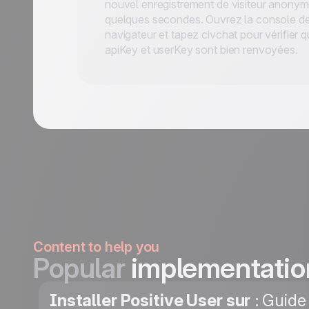
nouvel enregistrement de visiteur anonym
quelques secondes. Ouvrez la console de
navigateur et tapez civchat pour vérifier q
apiKey et userKey sont bien renvoyées.
Content to help you
Popular
implementatio
Installer Positive User sur
: Guide