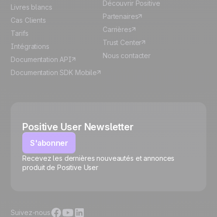
Découvrir Positive
Livres blancs
Partenaires
Cas Clients
Carrières
Tarifs
Trust Center
Intégrations
Nous contacter
Documentation API
Documentation SDK Mobile
Positive User Newsletter
S'abonner
Recevez les dernières nouveautés et annonces
🍪
produit de Positive User
Suivez-nous