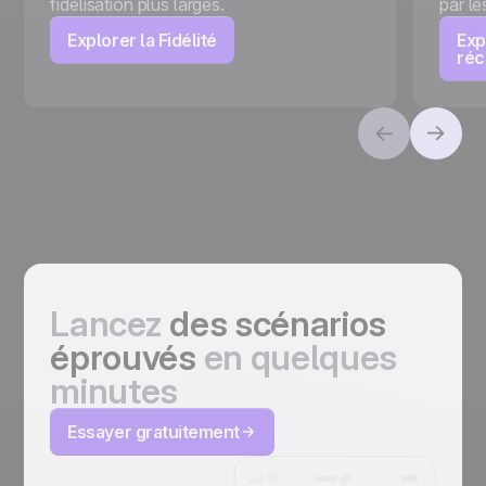
fidélisation plus larges.
par le
Explorer la Fidélité
Exp
ré
Lancez
des scénarios
éprouvés
en quelques
minutes
Essayer gratuitement