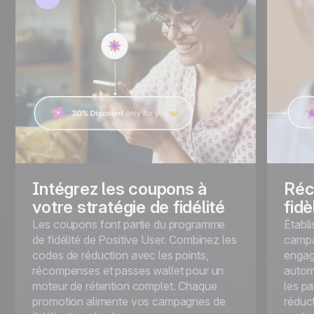
Intégrez les coupons à
Réc
votre stratégie de fidélité
fid
Les coupons font partie du programme
Établ
de fidélité de Positive User. Combinez les
campa
codes de réduction avec les points,
engag
récompenses et passes wallet pour un
autom
moteur de rétention complet. Chaque
les p
promotion alimente vos campagnes de
réduct