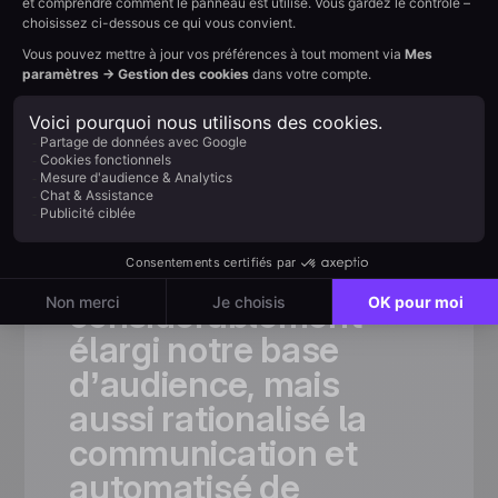
Témoignages clients
Adopté
par les équipes
les
plus ambitieuses
«Grâce
à
Positive
User,
nous
avons
non
seulement
considérablement
élargi
notre
base
d’audience,
mais
aussi
rationalisé
la
communication
et
automatisé
de