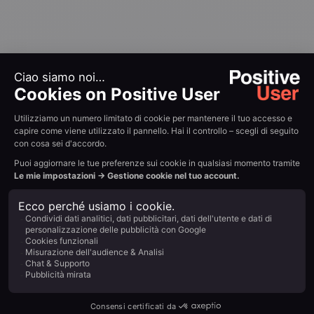
Recensione cliente
Scelto dai team in rapida
crescita
«Grazie
a
Positive
User,
abbiamo
aumentato
significativamente
il
numero
di
clienti
e
semplificato
la
comunicazione.
Molte
attività
che
prima