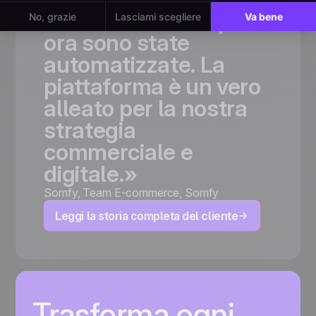
richiedevano
tempo
ora
sono
state
automatizzate.
La
piattaforma
è
un
vero
alleato
per
la
nostra
strategia
commerciale
e
digitale.»
Somfy
,
Team E-commerce, Somfy
Leggi la storia completa del cliente
Trasforma ogni