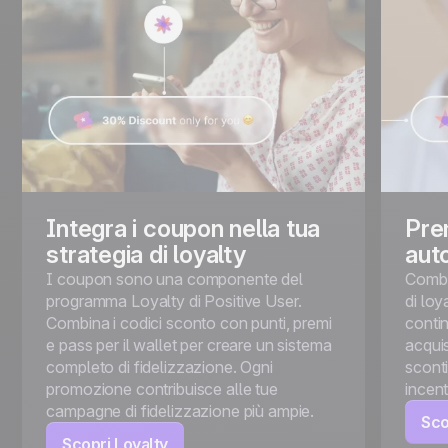
Integra i coupon nella tua
Prem
strategia di loyalty
aut
I coupon sono una componente del
Combi
programma Loyalty di Positive User.
di lo
Combina i codici sconto con punti, premi
conti
e pass per il wallet per creare un sistema
acquis
completo di fidelizzazione. Ogni
sconti
promozione contribuisce alle tue
incenti
campagne di fidelizzazione più ampie.
Sco
Scopri Loyalty