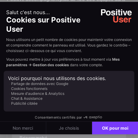
leur succès quotidien.
30%
Taux de clics de la newsletter
«Nous observons attentivement l'efficacité
de nos emails et essayons de trouver les
points faibles qui génèrent des taux de
conversion plus faibles. Grâce aux conseils
des experts Positive User et à l'optimisation,
nous obtenons de meilleurs résultats. Pour
certaines campagnes newsletter, le CTR
atteint 30 %.»
Marcin Żywocki, Senior Ecommerce
Specialist at Bricomarché
Senior Spécialiste E-commerce,