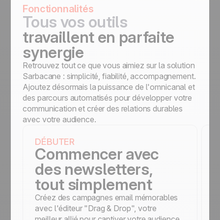
Fonctionnalités
Tous vos outils
travaillent en parfaite
synergie
Retrouvez tout ce que vous aimiez sur la solution
Sarbacane : simplicité, fiabilité, accompagnement.
Ajoutez désormais la puissance de l'omnicanal et
des parcours automatisés pour développer votre
communication et créer des relations durables
avec votre audience.
DÉBUTER
D
Commencer avec
des newsletters,
tout simplement
Créez des campagnes email mémorables
B
avec l'éditeur "Drag & Drop", votre
c
meilleur allié pour captiver votre audience
f