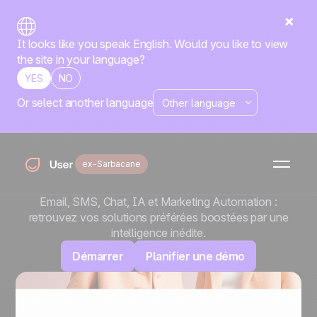
It looks like you speak English. Would you like to view
the site in your language?
YES
NO
Or select another language
Sarbacane devient
Positive User
ex-Sarbacane
Avec Positive User, changez de dimension tout en
gardant vos repères.
Email, SMS, Chat, IA et Marketing Automation :
retrouvez vos solutions préférées boostées par une
intelligence inédite.
Démarrer
Planifier une démo