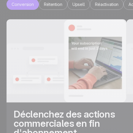
Conversion
Rétention
Upsell
Réactivation
Ac
Déclenchez des actions
commerciales en fin
d'abonnement