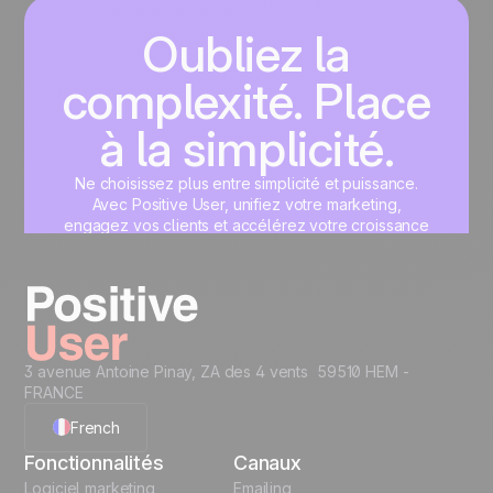
Oubliez la
complexité. Place
à la simplicité.
Ne choisissez plus entre simplicité et puissance.
Avec Positive User, unifiez votre marketing,
engagez vos clients et accélérez votre croissance
sur une interface unique, pensée pour vous.
Commencez maintenant
3 avenue Antoine Pinay, ZA des 4 vents 59510 HEM -
FRANCE
French
Fonctionnalités
Canaux
English
Logiciel marketing
Emailing