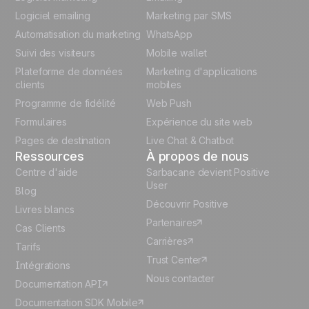
Logiciel emailing
Marketing par SMS
Polish
Automatisation du marketing
WhatsApp
Suivi des visiteurs
Mobile wallet
German
Plateforme de données
Marketing d'applications
Italian
clients
mobiles
Programme de fidélité
Web Push
Español
Formulaires
Expérience du site web
Pages de destination
Live Chat & Chatbot
Ressources
À propos de nous
Centre d'aide
Sarbacane devient Positive
User
Blog
Découvrir Positive
Livres blancs
Partenaires
Cas Clients
Carrières
Tarifs
Trust Center
Intégrations
Nous contacter
Documentation API
Documentation SDK Mobile