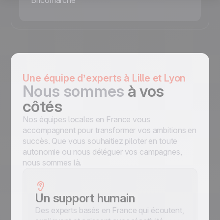
Bricomarché
Une équipe d’experts à Lille et Lyon
Nous sommes
à vos
côtés
Nos équipes locales en France vous
accompagnent pour transformer vos ambitions en
succès. Que vous souhaitiez piloter en toute
autonomie ou nous déléguer vos campagnes,
nous sommes là.
Un support humain
Des experts basés en France qui écoutent,