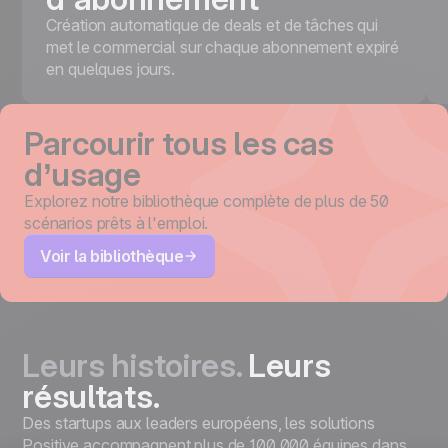
Création automatique de deals et de tâches qui
met le commercial sur chaque abonnement expiré
en quelques jours.
Parcourir tous les cas
d’usage
Explorez notre bibliothèque complète de plus de 50
scénarios prêts à l'emploi.
Voir la bibliothèque
Leurs histoires.
Leurs
résultats.
Des startups aux leaders européens, les solutions
Positive accompagnent plus de 100 000 équipes dans