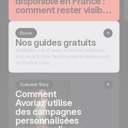
disponible en France :
comment rester visible
et ne plus perdre un
seul visiteur qualifié
Ebook
Nos guides gratuits
Stratégies, cas d'usage et bonnes pratiques :
tout ce qu'il vous faut pour tirer le meilleur parti
de Positive User.
Customer Story
Comment
Avoriaz utilise
des campagnes
personnalisées