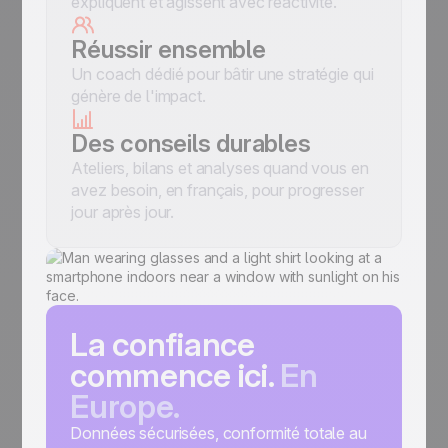
expliquent et agissent avec réactivité.
Réussir ensemble
Un coach dédié pour bâtir une stratégie qui
génère de l'impact.
Des conseils durables
Ateliers, bilans et analyses quand vous en
avez besoin, en français, pour progresser
jour après jour.
La confiance
commence ici.
En
Europe.
Données sécurisées, conformité totale au