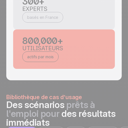
300+
EXPERTS
basés en France
800,000+
UTILISATEURS
actifs par mois
Bibliothèque de cas d’usage
Des scénarios
prêts à
l'emploi pour
des résultats
immédiats