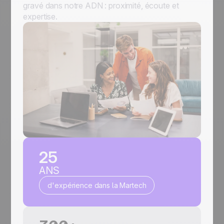
gravé dans notre ADN : proximité, écoute et
expertise.
25
ANS
d'expérience dans la Martech