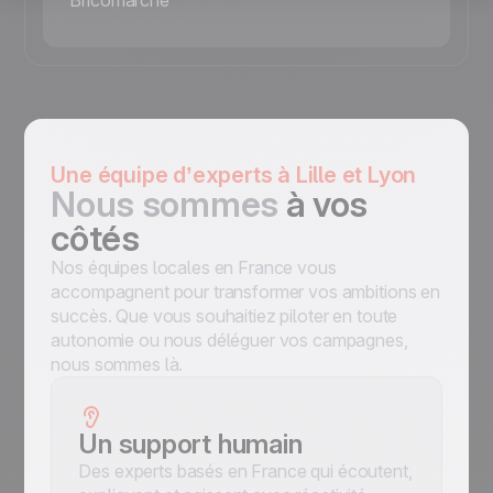
Bricomarché
Une équipe d’experts à Lille et Lyon
Nous sommes
à vos
côtés
Nos équipes locales en France vous
accompagnent pour transformer vos ambitions en
succès. Que vous souhaitiez piloter en toute
autonomie ou nous déléguer vos campagnes,
nous sommes là.
Un support humain
Des experts basés en France qui écoutent,