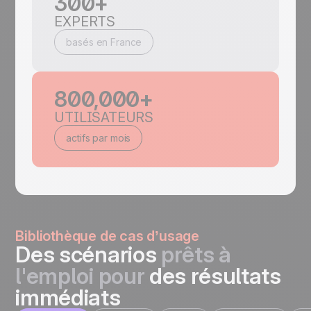
300+
EXPERTS
basés en France
800,000+
UTILISATEURS
actifs par mois
Bibliothèque de cas d’usage
Des scénarios
prêts à
l'emploi pour
des résultats
immédiats