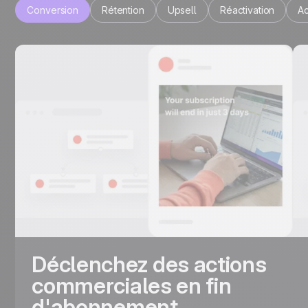
Conversion
Rétention
Upsell
Réactivation
Ac
Déclenchez des actions
commerciales en fin
d'abonnement