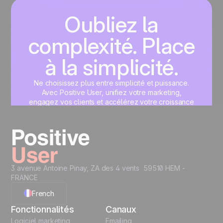
Oubliez la
complexité. Place
à la simplicité.
Ne choisissez plus entre simplicité et puissance.
Avec Positive User, unifiez votre marketing,
engagez vos clients et accélérez votre croissance
sur une interface unique, pensée pour vous.
Commencez maintenant
3 avenue Antoine Pinay, ZA des 4 vents 59510 HEM -
FRANCE
French
Fonctionnalités
Canaux
English
Logiciel marketing
Emailing