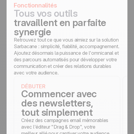
Fonctionnalités
Tous vos outils
travaillent en parfaite
synergie
Retrouvez tout ce que vous aimiez sur la solution
Sarbacane : simplicité, fiabilité, accompagnement.
Ajoutez désormais la puissance de l'omnicanal et
des parcours automatisés pour développer votre
communication et créer des relations durables
avec votre audience.
DÉBUTER
D
Commencer avec
des newsletters,
tout simplement
Créez des campagnes email mémorables
B
avec l'éditeur "Drag & Drop", votre
c
meilleur allié pour captiver votre audience
f