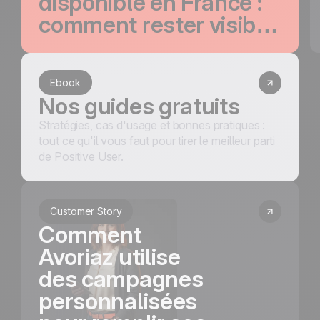
disponible en France :
comment rester visible
et ne plus perdre un
seul visiteur qualifié
Ebook
Nos guides gratuits
Stratégies, cas d'usage et bonnes pratiques :
tout ce qu'il vous faut pour tirer le meilleur parti
de Positive User.
Customer Story
Comment
Avoriaz utilise
des campagnes
personnalisées