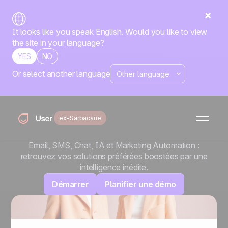
It looks like you speak English. Would you like to view
the site in your language?
YES
NO
Or select another language
Sarbacane devient
Positive User
ex-Sarbacane
Avec Positive User, changez de dimension tout en
gardant vos repères.
Email, SMS, Chat, IA et Marketing Automation :
retrouvez vos solutions préférées boostées par une
intelligence inédite.
Démarrer
Planifier une démo