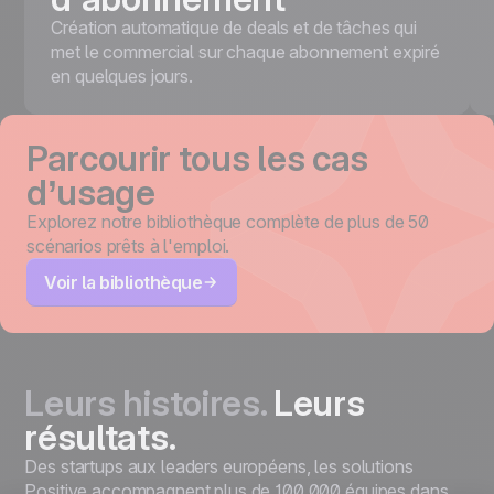
Création automatique de deals et de tâches qui
met le commercial sur chaque abonnement expiré
en quelques jours.
Parcourir tous les cas
d’usage
Explorez notre bibliothèque complète de plus de 50
scénarios prêts à l'emploi.
Voir la bibliothèque
Leurs histoires.
Leurs
résultats.
Des startups aux leaders européens, les solutions
Positive accompagnent plus de 100 000 équipes dans