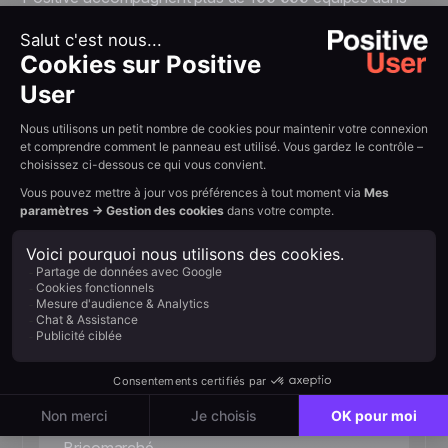
leur succès quotidien.
30%
Taux de clics de la newsletter
«Nous observons attentivement l'efficacité
de nos emails et essayons de trouver les
points faibles qui génèrent des taux de
conversion plus faibles. Grâce aux conseils
des experts Positive User et à l'optimisation,
nous obtenons de meilleurs résultats. Pour
certaines campagnes newsletter, le CTR
atteint 30 %.»
Marcin Żywocki, Senior Ecommerce
Specialist at Bricomarché
Senior Spécialiste E-commerce,