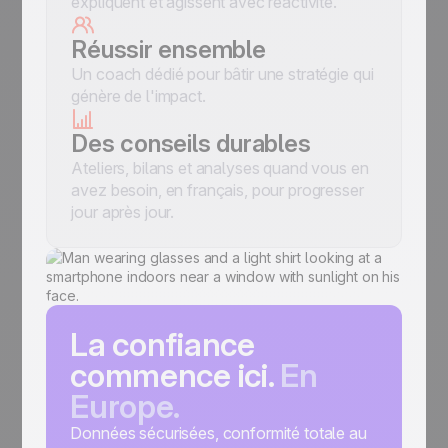
expliquent et agissent avec réactivité.
Réussir ensemble
Un coach dédié pour bâtir une stratégie qui
génère de l'impact.
Des conseils durables
Ateliers, bilans et analyses quand vous en
avez besoin, en français, pour progresser
jour après jour.
La confiance
commence ici.
En
Europe.
Données sécurisées, conformité totale au