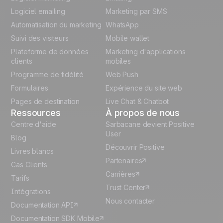
Logiciel emailing
Marketing par SMS
Polish
Automatisation du marketing
WhatsApp
Suivi des visiteurs
Mobile wallet
German
Plateforme de données
Marketing d'applications
Italian
clients
mobiles
Programme de fidélité
Web Push
Español
Formulaires
Expérience du site web
Pages de destination
Live Chat & Chatbot
Ressources
À propos de nous
Centre d'aide
Sarbacane devient Positive
User
Blog
Découvrir Positive
Livres blancs
Partenaires
Cas Clients
Carrières
Tarifs
Trust Center
Intégrations
Nous contacter
Documentation API
Documentation SDK Mobile