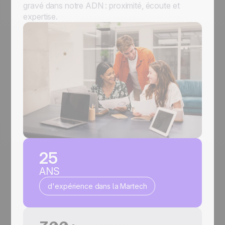
gravé dans notre ADN : proximité, écoute et
expertise.
25
ANS
d'expérience dans la Martech